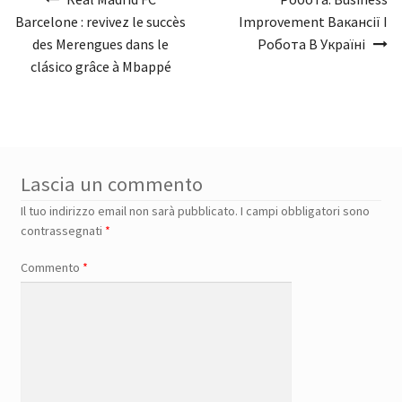
articoli
Barcelone : revivez le succès
Improvement Вакансії І
des Merengues dans le
Робота В Україні
clásico grâce à Mbappé
Lascia un commento
Il tuo indirizzo email non sarà pubblicato.
I campi obbligatori sono
contrassegnati
*
Commento
*