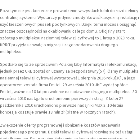
Poza tym nie jest konieczne prowadzenie wszystkich kabli do rozdzielnicy
centralnej systemu. Wystarczy jedynie zmodyfikować klasyczną instalację i
użyć kieszeniowych puszek podtynkowych. Dzięki temu możesz osiągnąć
znaczne oszczędności na okablowaniu całego domu. Oficjalny start
szóstego multipleksu naziemnej telewizji cyfrowej to 1 lutego 2023 roku.
KRRiT przyjęła uchwałę o migracji i zagospodarowaniu drugiego
multipleksu.
Spotkało się to ze sprzeciwem Polskiej Izby Informatyki i Telekomunikacji,
jednak przez UKE został on uznany za bezpodstawny[57]. Ósmy multipleks
naziemnej telewizji cyfrowej wystartował 1 sierpnia 2016 roku[30], a jego
operatorem została firma Emitel. 29 września 2010 UKE wydał spółce
Emitel, ważne na 10 lat pozwolenie na nadawanie drugiego multipleksu. 30
września 2010 nastąpiło uruchomienie pierwszych stacji. Z kolei 27
października 2010 uruchomiono pierwsze nadajniki MUX 3. 10-letnia
koncesja kosztuje prawie 18 mln zł (płatne w rocznych ratach).
Zwiększenie oferty programowej i obniżenie kosztów nadawania
pojedynczego programu. Dzięki telewizji cyfrowej rozwiną się też usługi
dodatkowe, np. Pay-per-view (płacenie za konkretny program) czy e-