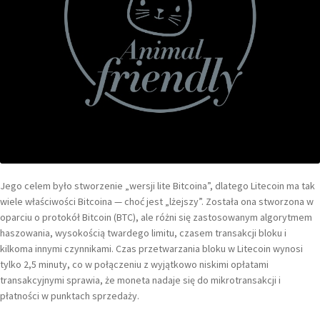
Jego celem było stworzenie „wersji lite Bitcoina”, dlatego Litecoin ma tak
wiele właściwości Bitcoina — choć jest „lżejszy”. Została ona stworzona w
oparciu o protokół Bitcoin (BTC), ale różni się zastosowanym algorytmem
haszowania, wysokością twardego limitu, czasem transakcji bloku i
kilkoma innymi czynnikami. Czas przetwarzania bloku w Litecoin wynosi
tylko 2,5 minuty, co w połączeniu z wyjątkowo niskimi opłatami
transakcyjnymi sprawia, że moneta nadaje się do mikrotransakcji i
płatności w punktach sprzedaży.