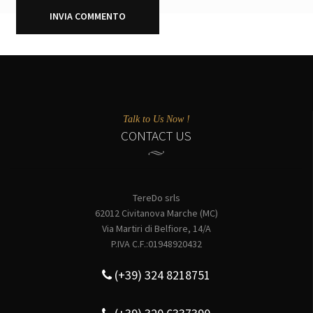
Talk to Us Now !
CONTACT US
TereDo srls
62012 Civitanova Marche (MC)
Via Martiri di Belfiore, 14/A
P.IVA C.F.:01948920432
(+39) 324 8218751