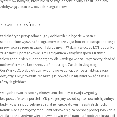
systemów nowych, które nie przeszły jeszcze próby czasu i dopiero
zdobywają uznanie w oczach integratorów.
Nowy spot cyfryzacji
W niektórych przypadkach, gdy odbiornik nie będzie w stanie
samodzielnie wyszukać programów, może zajść konieczność uprzedniego
przywrócenia jego ustawień fabrycznych. Widzimy więc, że LCN jest tylko
zalecanym uporządkowaniem i strojeniem kanałów napowietrznych
telewizor dla siebie jest dostępny dla każdego widza – wystarczy zbadać
możliwości menu lub przeczytać instrukcje. Zasubskrybuj blog
CoinMarketCap aby otrzymywać najnowsze wiadomości i aktualizacje
dotyczące kryptowalut. Możesz ją kupować lub nią handlować na wielu
różnych giełdach.
Wszystko tworzy spójny ekosystem dbający o Twoją wygodę,
bezpieczeństwo i portfel. LCN jako jedyny wśród systemów inteligentnych
budynków nie potrzebuje specjalnej wielożyłowej magistrali danych.
Komunikacja pomiędzy modułami odbywa się za pomocą jednej żyły kabla
zasilającego. Jedyne więc o czym powinieneś pamiętać podczas instalacji