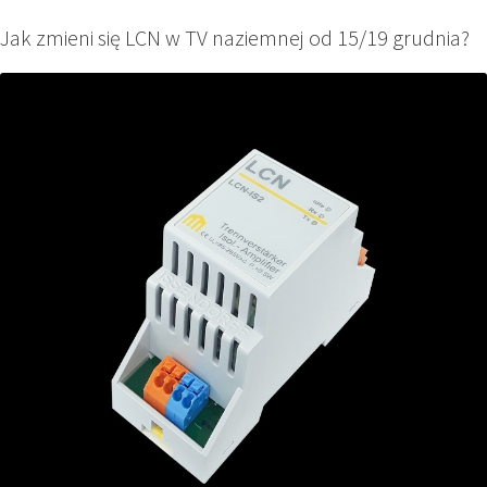
Jak zmieni się LCN w TV naziemnej od 15/19 grudnia?