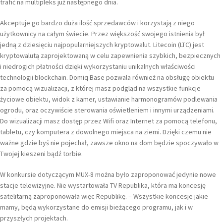
trafić na multipleks już następnego dnia.
Akceptuje go bardzo duża ilość sprzedawców i korzystają z niego
użytkownicy na całym świecie. Przez większość swojego istnienia był
jedną z dziesięciu najpopularniejszych kryptowalut. Litecoin (LTC) jest
kryptowalutą zaprojektowaną w celu zapewnienia szybkich, bezpiecznych
i niedrogich płatności dzięki wykorzystaniu unikalnych właściwości
technologii blockchain. Domiq Base pozwala również na obsługę obiektu
za pomocą wizualizacji, z której masz podgląd na wszystkie funkcje
życiowe obiektu, widok z kamer, ustawianie harmonogramów podlewania
ogrodu, oraz oczywiście sterowania oświetleniem i innymi urządzeniami.
Do wizualizacji masz dostęp przez Wifi oraz Internet za pomocą telefonu,
tabletu, czy komputera z dowolnego miejsca na ziemi. Dzięki czemu nie
ważne gdzie byś nie pojechał, zawsze okno na dom będzie spoczywało w
Twojej kieszeni bądź torbie.
W konkursie dotyczącym MUX-8 można było zaproponować jedynie nowe
stacje telewizyjne. Nie wystartowała TV Republika, która ma koncesję
satelitarną zaproponowała więc Republikę. – Wszystkie koncesje jakie
mamy, będą wykorzystane do emisji bieżącego programu, jak i w
przyszłych projektach.