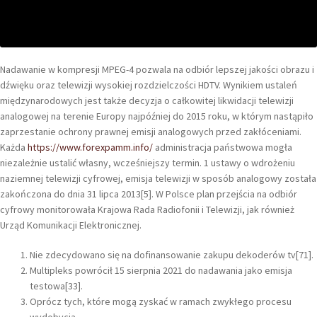
Nadawanie w kompresji MPEG-4 pozwala na odbiór lepszej jakości obrazu i
dźwięku oraz telewizji wysokiej rozdzielczości HDTV. Wynikiem ustaleń
międzynarodowych jest także decyzja o całkowitej likwidacji telewizji
analogowej na terenie Europy najpóźniej do 2015 roku, w którym nastąpiło
zaprzestanie ochrony prawnej emisji analogowych przed zakłóceniami.
Każda
https://www.forexpamm.info/
administracja państwowa mogła
niezależnie ustalić własny, wcześniejszy termin. 1 ustawy o wdrożeniu
naziemnej telewizji cyfrowej, emisja telewizji w sposób analogowy została
zakończona do dnia 31 lipca 2013[5]. W Polsce plan przejścia na odbiór
cyfrowy monitorowała Krajowa Rada Radiofonii i Telewizji, jak również
Urząd Komunikacji Elektronicznej.
Nie zdecydowano się na dofinansowanie zakupu dekoderów tv[71].
Multipleks powrócił 15 sierpnia 2021 do nadawania jako emisja
testowa[33].
Oprócz tych, które mogą zyskać w ramach zwykłego procesu
wydobycia.