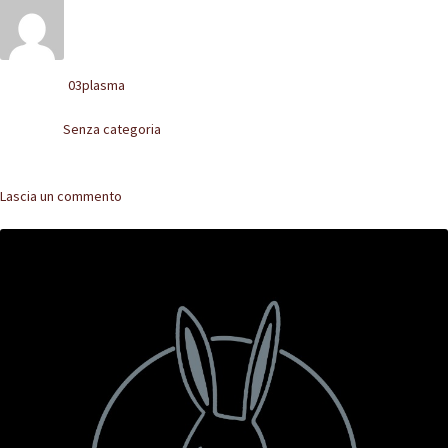
POLACCHINE
SCARPONCINI
03plasma
Written by
SNEAKERS
Senza categoria
Posted in
STIVALETTI CHELSEA
Comments
Lascia un commento
CINTURE
TENDISCARPE
LA MISSION
COCCOLA LE TUE SCARPE
GLI ARTIGIANI
CONTATTI