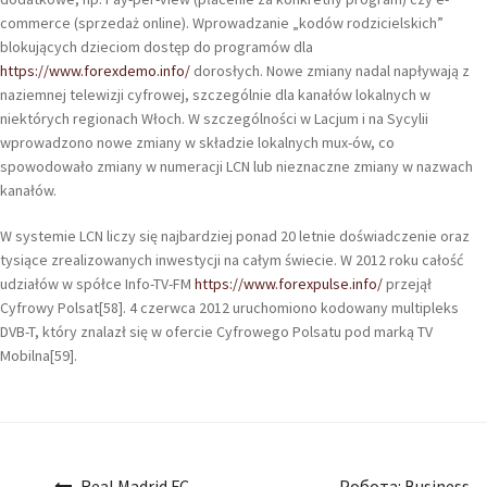
commerce (sprzedaż online). Wprowadzanie „kodów rodzicielskich”
blokujących dzieciom dostęp do programów dla
https://www.forexdemo.info/
dorosłych. Nowe zmiany nadal napływają z
naziemnej telewizji cyfrowej, szczególnie dla kanałów lokalnych w
niektórych regionach Włoch. W szczególności w Lacjum i na Sycylii
wprowadzono nowe zmiany w składzie lokalnych mux-ów, co
spowodowało zmiany w numeracji LCN lub nieznaczne zmiany w nazwach
kanałów.
W systemie LCN liczy się najbardziej ponad 20 letnie doświadczenie oraz
tysiące zrealizowanych inwestycji na całym świecie. W 2012 roku całość
udziałów w spółce Info-TV-FM
https://www.forexpulse.info/
przejął
Cyfrowy Polsat[58]. 4 czerwca 2012 uruchomiono kodowany multipleks
DVB-T, który znalazł się w ofercie Cyfrowego Polsatu pod marką TV
Mobilna[59].
Navigazione
Real Madrid FC
Робота: Business