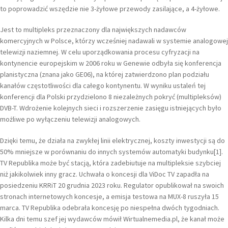
to poprowadzić wszędzie nie 3-żyłowe przewody zasilające, a 4-żyłowe.
Jest to multipleks przeznaczony dla największych nadawców
komercyjnych w Polsce, którzy wcześniej nadawali w systemie analogowej
telewizji naziemnej. W celu uporządkowania procesu cyfryzacji na
kontynencie europejskim w 2006 roku w Genewie odbyła się konferencja
planistyczna (znana jako GE06), na której zatwierdzono plan podziału
kanałów częstotliwości dla całego kontynentu. W wyniku ustaleń tej
konferencji dla Polski przydzielono 8 niezależnych pokryć (multipleksów)
DVB-T. Wdrożenie kolejnych sieci i rozszerzenie zasięgu istniejących było
możliwe po wyłączeniu telewizji analogowych.
Dzięki temu, że działa na zwykłej linii elektrycznej, koszty inwestycji są do
50% mniejsze w porównaniu do innych systemów automatyki budynku[1].
TV Republika może być stacją, która zadebiutuje na multipleksie szybciej
niż jakikolwiek inny gracz. Uchwała o koncesji dla ViDoc TV zapadła na
posiedzeniu KRRiT 20 grudnia 2023 roku. Regulator opublikował na swoich
stronach internetowych koncesje, a emisja testowa na MUX-8 ruszyła 15
marca. TV Republika odebrała koncesję po niespełna dwóch tygodniach.
Kilka dni temu szef jej wydawców mówił Wirtualnemedia.pl, że kanał może