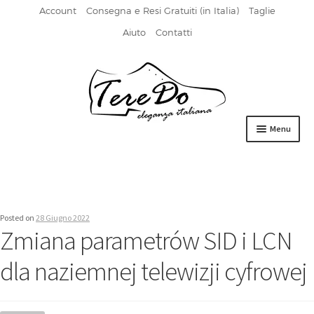
Account
Consegna e Resi Gratuiti (in Italia)
Taglie
Aiuto
Contatti
Vai
Vai
alla
al
navigazione
contenuto
Menu
HOME
DERBIES
Posted on
28 Giugno 2022
FIBBIA
Zmiana parametrów SID i LCN
FRANCESINE
dla naziemnej telewizji cyfrowej
MOCASSINI