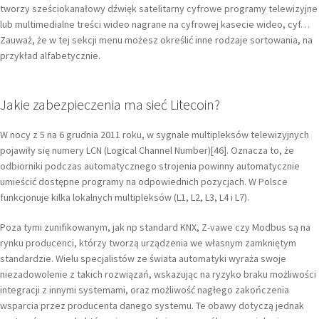
tworzy sześciokanałowy dźwięk satelitarny cyfrowe programy telewizyjne
lub multimedialne treści wideo nagrane na cyfrowej kasecie wideo, cyf…
Zauważ, że w tej sekcji menu możesz określić inne rodzaje sortowania, na
przykład alfabetycznie.
Jakie zabezpieczenia ma sieć Litecoin?
W nocy z 5 na 6 grudnia 2011 roku, w sygnale multipleksów telewizyjnych
pojawiły się numery LCN (Logical Channel Number)[46]. Oznacza to, że
odbiorniki podczas automatycznego strojenia powinny automatycznie
umieścić dostępne programy na odpowiednich pozycjach. W Polsce
funkcjonuje kilka lokalnych multipleksów (L1, L2, L3, L4 i L7).
Poza tymi zunifikowanym, jak np standard KNX, Z-vawe czy Modbus są na
rynku producenci, którzy tworzą urządzenia we własnym zamkniętym
standardzie. Wielu specjalistów ze świata automatyki wyraża swoje
niezadowolenie z takich rozwiązań, wskazując na ryzyko braku możliwości
integracji z innymi systemami, oraz możliwość nagłego zakończenia
wsparcia przez producenta danego systemu. Te obawy dotyczą jednak