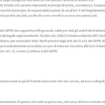
degli obblighi di riservatezza che ispirano l’attività di TereDo srls.
 TereDo srls saranno improntati ai principi di liceità, correttezza, traspare
nonché al principio di responsabilizzazione di cui all’art. 5 del Regolamento
 perdita dei dati, usi illeciti o non corretti e accessi non autorizzati.
1 del GDPR) dei seguenti profili generali, validi per tutti gli ambiti del trattam
na del legale rappresentante: TereDo srls, 62012 Civitanova Marche (MC) Via M
lare, per esercitare tutti i diritti previsti dagli artt. da 15 a 21 del GDPR: di
precedentemente accordato; in caso di mancato riscontro alle loro richiest
’art. Art. 13, comma 2, lettera d del GDPR).
ati personali acquisiti tramite il presente sito ed i servizi, ad esso collega
zionamento di questo sito web acquisiscono, nel corso del loro normale eserc