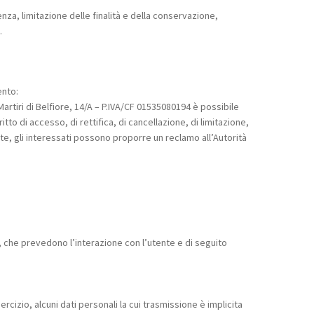
nza, limitazione delle finalità e della conservazione,
.
ento:
artiri di Belfiore, 14/A – P.IVA/CF 01535080194 è possibile
ritto di accesso, di rettifica, di cancellazione, di limitazione,
e, gli interessati possono proporre un reclamo all’Autorità
ti, che prevedono l’interazione con l’utente e di seguito
izio, alcuni dati personali la cui trasmissione è implicita