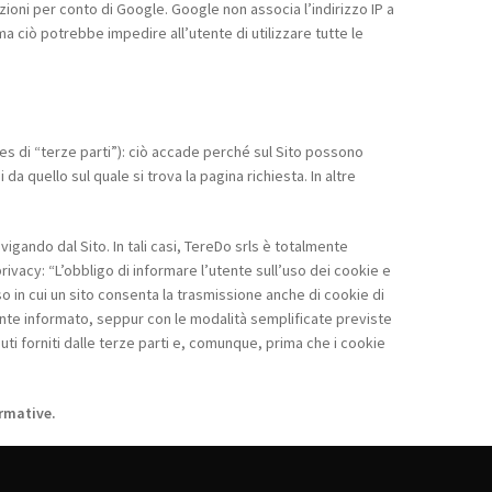
zioni per conto di Google. Google non associa l’indirizzo IP a
 ciò potrebbe impedire all’utente di utilizzare tutte le
ies di “terze parti”): ciò accade perché sul Sito possono
 quello sul quale si trova la pagina richiesta. In altre
gando dal Sito. In tali casi, TereDo srls è totalmente
a privacy: “L’obbligo di informare l’utente sull’uso dei cookie e
so in cui un sito consenta la trasmissione anche di cookie di
ente informato, seppur con le modalità semplificate previste
i forniti dalle terze parti e, comunque, prima che i cookie
ormative.