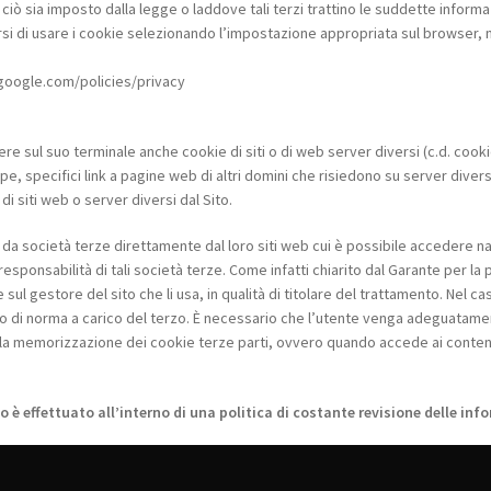
iò sia imposto dalla legge o laddove tali terzi trattino le suddette informa
si di usare i cookie selezionando l’impostazione appropriata sul browser, ma
.google.com/policies/privacy
ere sul suo terminale anche cookie di siti o di web server diversi (c.d. cook
pecifici link a pagine web di altri domini che risiedono su server diversi da
i siti web o server diversi dal Sito.
a società terze direttamente dal loro siti web cui è possibile accedere navi
la responsabilità di tali società terze. Come infatti chiarito dal Garante per l
l gestore del sito che li usa, in qualità di titolare del trattamento. Nel ca
ono di norma a carico del terzo. È necessario che l’utente venga adeguatam
la memorizzazione dei cookie terze parti, ovvero quando accede ai contenut
è effettuato all’interno di una politica di costante revisione delle inf