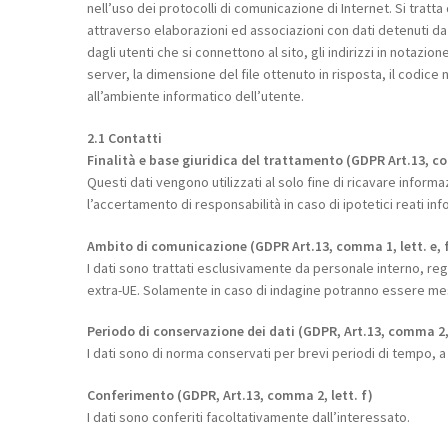
nell’uso dei protocolli di comunicazione di Internet. Si trat
attraverso elaborazioni ed associazioni con dati detenuti da te
dagli utenti che si connettono al sito, gli indirizzi in notazion
server, la dimensione del file ottenuto in risposta, il codice 
all’ambiente informatico dell’utente.
2.1 Contatti
Finalità e base giuridica del trattamento (GDPR Art.13, co
Questi dati vengono utilizzati al solo fine di ricavare informa
l’accertamento di responsabilità in caso di ipotetici reati infor
Ambito di comunicazione (GDPR Art.13, comma 1, lett. e, 
I dati sono trattati esclusivamente da personale interno, rego
extra-UE. Solamente in caso di indagine potranno essere mes
Periodo di conservazione dei dati (GDPR, Art.13, comma 2, 
I dati sono di norma conservati per brevi periodi di tempo, a
Conferimento (GDPR, Art.13, comma 2, lett. f)
I dati sono conferiti facoltativamente dall’interessato.