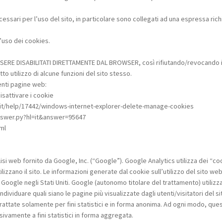
cessari per l’uso del sito, in particolare sono collegati ad una espressa richi
l’uso dei cookies.
SSERE DISABILITATI DIRETTAMENTE DAL BROWSER, così rifiutando/revocando i
to utilizzo di alcune funzioni del sito stesso.
uenti pagine web:
isattivare i cookie
t-it/help/17442/windows-internet-explorer-delete-manage-cookies
nswer.py?hl=it&answer=95647
ml
lisi web fornito da Google, Inc. (“Google”). Google Analytics utilizza dei “c
lizzano il sito. Le informazioni generate dal cookie sull’utilizzo del sito we
oogle negli Stati Uniti. Google (autonomo titolare del trattamento) utilizz
d individuare quali siano le pagine più visualizzate dagli utenti/visitatori del
rattate solamente per fini statistici e in forma anonima. Ad ogni modo, que
sivamente a fini statistici in forma aggregata.