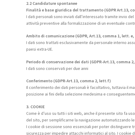
2.2 Candidature spontanee
Finalità e base giuridica del trattamento (GDPR Art.13, co
I dati personali sono inviati dall’interessato tramite invio d
attività preventive alla formalizzazione di un eventuale cont
Ambito di comunicazione (GDPR, Art.13, comma 1, lett. e, 
I dati sono trattati esclusivamente da personale interno assu
paesi extra-UE.
Periodo di conservazione dei dati (GDPR-Art.13, comma 2, 
I dati sono conservati per due anni
Conferimento (GDPR-Art.13, comma 2, lett.f)
Il conferimento dei dati personali è facoltativo, tuttavia il
posizione ai fini della selezione medesima e conseguentement
3. COOKIE
Come è d’uso su tutti i siti web, anche il presente sito fa us
del sito, per semplificarne la navigazione automatizzando le pr
I cookie di sessione sono essenziali per poter distinguere tra 
sicurezza per impedire attacchi informatici al sito. I cookie