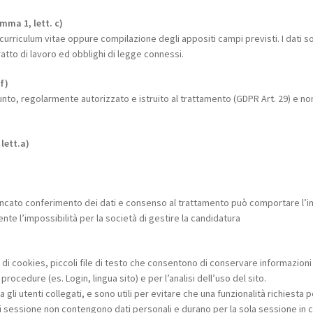
mma 1, lett. c)
el curriculum vitae oppure compilazione degli appositi campi previsti. I dati
ratto di lavoro ed obblighi di legge connessi.
f)
nto, regolarmente autorizzato e istruito al trattamento (GDPR Art. 29) e non 
lett.a)
 mancato conferimento dei dati e consenso al trattamento può comportare l’im
e l’impossibilità per la società di gestire la candidatura
o di cookies, piccoli file di testo che consentono di conservare informazioni 
ocedure (es. Login, lingua sito) e per l’analisi dell’uso del sito.
gli utenti collegati, e sono utili per evitare che una funzionalità richiesta 
 di sessione non contengono dati personali e durano per la sola sessione in c