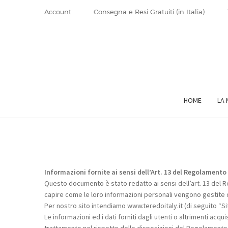
Account
Consegna e Resi Gratuiti (in Italia)
Vai
Vai
alla
al
navigazione
contenuto
HOME
LA 
Informazioni fornite ai sensi dell’Art. 13 del Regolament
Questo documento è stato redatto ai sensi dell’art. 13 del Re
capire come le loro informazioni personali vengono gestite q
Per nostro sito intendiamo www.teredoitaly.it (di seguito “Si
Le informazioni ed i dati forniti dagli utenti o altrimenti acqu