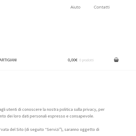
Aiuto
Contatti
 ARTIGIANI
0,00€
0 prodotti
i utenti di conoscere la nostra politica sulla privacy, per
ento dei loro dati personali espresso e consapevole.
servata del Sito (di seguito “Servizi”), saranno oggetto di