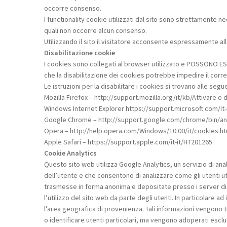
occorre consenso.
I functionality cookie utilizzati dal sito sono strettamente ne
quali non occorre alcun consenso.
Utilizzando il sito il visitatore acconsente espressamente al
Disabilitazione cookie
I cookies sono collegati al browser utilizzato e POSSONO E
che la disabilitazione dei cookies potrebbe impedire il corret
Le istruzioni per la disabilitare i cookies si trovano alle seg
Mozilla Firefox – http://support.mozilla.org/it/kb/Attivare e d
Windows Internet Explorer https://support.microsoft.com/i
Google Chrome – http://support.google.com/chrome/bin/a
Opera – http://help.opera.com/Windows/10.00/it/cookies.ht
Apple Safari – https://support.apple.com/it-it/HT201265
Cookie Analytics
Questo sito web utilizza Google Analytics, un servizio di ana
dell’utente e che consentono di analizzare come gli utenti uti
trasmesse in forma anonima e depositate presso i server di G
l’utilizzo del sito web da parte degli utenti. In particolare a
l’area geografica di provenienza. Tali informazioni vengono t
o identificare utenti particolari, ma vengono adoperati esclu