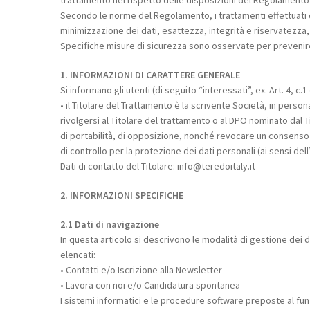
trattamento nel rispetto delle disposizioni del Regolamento e 
Secondo le norme del Regolamento, i trattamenti effettuati da
minimizzazione dei dati, esattezza, integrità e riservatezza, 
Specifiche misure di sicurezza sono osservate per prevenire la
1. INFORMAZIONI DI CARATTERE GENERALE
Si informano gli utenti (di seguito “interessati”, ex. Art. 4, c.
• il Titolare del Trattamento è la scrivente Società, in perso
rivolgersi al Titolare del trattamento o al DPO nominato dal Tito
di portabilità, di opposizione, nonché revocare un consenso 
di controllo per la protezione dei dati personali (ai sensi dell
Dati di contatto del Titolare: info@teredoitaly.it
2. INFORMAZIONI SPECIFICHE
2.1 Dati di navigazione
In questa articolo si descrivono le modalità di gestione dei d
elencati:
• Contatti e/o Iscrizione alla Newsletter
• Lavora con noi e/o Candidatura spontanea
I sistemi informatici e le procedure software preposte al fun