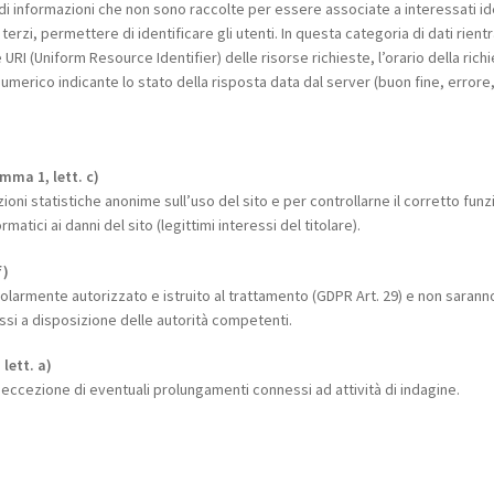
ta di informazioni che non sono raccolte per essere associate a interessati i
rzi, permettere di identificare gli utenti. In questa categoria di dati rientra
e URI (Uniform Resource Identifier) delle risorse richieste, l’orario della rich
numerico indicante lo stato della risposta data dal server (buon fine, errore, 
mma 1, lett. c)
zioni statistiche anonime sull’uso del sito e per controllarne il corretto fun
matici ai danni del sito (legittimi interessi del titolare).
f)
larmente autorizzato e istruito al trattamento (GDPR Art. 29) e non saranno c
si a disposizione delle autorità competenti.
lett. a)
 eccezione di eventuali prolungamenti connessi ad attività di indagine.