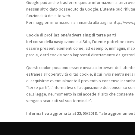
Google può anche trasferire queste informazioni a terzi ove c
nessun altro dato posseduto da Google. L’utente può rifiutar
funzionalità del sito web.
Per maggiori informazioni si rimanda alla pagina http://www
Cookie di profilazione/advertising di terze parti
Nel corso della navigazione sul Sito, l’utente potrebbe ricev
essere presenti elementi come, ad esempio, immagini, mappe, s
parole, detti cookie sono impostati direttamente da gestori d
Questi cookie possono essere inviati al browser dell’utente d
estranea all’operatività di tali cookie, il cui invio rientra nel
di acquisirne eventualmente il preventivo consenso incombe su
“terze parti”, l’informativa e l’acquisizione del consenso s
dalla legge, nel momento in cui accede al sito che consente 
vengano scaricati sul suo terminale”.
Informativa aggiornata al 22/05/2018. Tale aggiornamento 