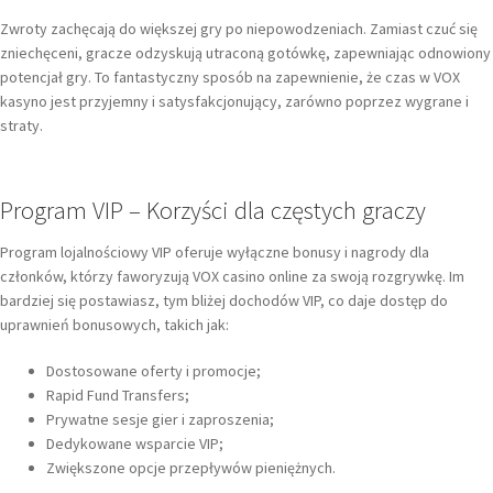
Zwroty zachęcają do większej gry po niepowodzeniach. Zamiast czuć się
zniechęceni, gracze odzyskują utraconą gotówkę, zapewniając odnowiony
potencjał gry. To fantastyczny sposób na zapewnienie, że czas w VOX
kasyno jest przyjemny i satysfakcjonujący, zarówno poprzez wygrane i
straty.
Program VIP – Korzyści dla częstych graczy
Program lojalnościowy VIP oferuje wyłączne bonusy i nagrody dla
członków, którzy faworyzują VOX casino online za swoją rozgrywkę. Im
bardziej się postawiasz, tym bliżej dochodów VIP, co daje dostęp do
uprawnień bonusowych, takich jak:
Dostosowane oferty i promocje;
Rapid Fund Transfers;
Prywatne sesje gier i zaproszenia;
Dedykowane wsparcie VIP;
Zwiększone opcje przepływów pieniężnych.