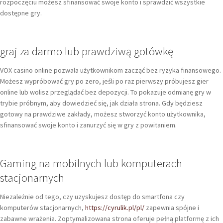
rozpoczęciu możesz sfinansować swoje konto i sprawdzić wszystkie
dostępne gry.
graj za darmo lub prawdziwą gotówkę
VOX casino online pozwala użytkownikom zacząć bez ryzyka finansowego.
Możesz wypróbować gry po zero, jeśli po raz pierwszy próbujesz gier
online lub wolisz przeglądać bez depozycji. To pokazuje odmianę gry w
trybie próbnym, aby dowiedzieć się, jak działa strona. Gdy będziesz
gotowy na prawdziwe zakłady, możesz stworzyć konto użytkownika,
sfinansować swoje konto i zanurzyć się w gry z powitaniem.
Gaming na mobilnych lub komputerach
stacjonarnych
Niezależnie od tego, czy uzyskujesz dostęp do smartfona czy
komputerów stacjonarnych,
https://cyrulik.pl/pl/
zapewnia spójne i
zabawne wrażenia. Zoptymalizowana strona oferuje pełną platformę z ich