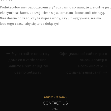
Podekscytowany rozpoczęciem gry? vox casino sprawia, że ​​gra online jest
ekscytująca i łatwa. Zacznij i ciesz się automatami, bonusami i obsługą.
Niezależnie od tego, czy testujesz wody, czy już wygrywasz, nie ma
lepszego czasu, aby się teraz dołączyć!
Navigazione
Чувствайте се като у
Официальный сайт игры в
articoli
дома си в verde casino:
онлайн покер в
Вашето Premier Digital
РоссииПокерОК
Casino Getaway
официальный сайт
Talk to Us Now !
CONTACT US