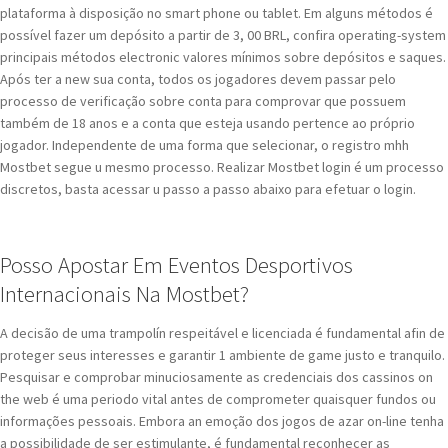
plataforma à disposição no smart phone ou tablet. Em alguns métodos é
possível fazer um depósito a partir de 3, 00 BRL, confira operating-system
principais métodos electronic valores mínimos sobre depósitos e saques.
Após ter a new sua conta, todos os jogadores devem passar pelo
processo de verificação sobre conta para comprovar que possuem
também de 18 anos e a conta que esteja usando pertence ao próprio
jogador. Independente de uma forma que selecionar, o registro mhh
Mostbet segue u mesmo processo. Realizar Mostbet login é um processo
discretos, basta acessar u passo a passo abaixo para efetuar o login.
Posso Apostar Em Eventos Desportivos
Internacionais Na Mostbet?
A decisão de uma trampolín respeitável e licenciada é fundamental afin de
proteger seus interesses e garantir 1 ambiente de game justo e tranquilo.
Pesquisar e comprobar minuciosamente as credenciais dos cassinos on
the web é uma periodo vital antes de comprometer quaisquer fundos ou
informações pessoais. Embora an emoção dos jogos de azar on-line tenha
a possibilidade de ser estimulante, é fundamental reconhecer as