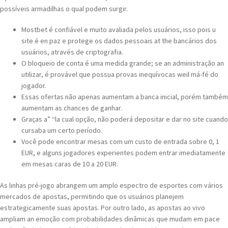
possíveis armadilhas o qual podem surgir.
Mostbet é confiável e muito avaliada pelos usuários, isso pois u
site é en paz e protege os dados pessoais at the bancários dos
usuários, através de criptografia.
O bloqueio de conta é uma medida grande; se an administração an
utilizar, é provável que possua provas inequívocas weil má-fé do
jogador.
Essas ofertas não apenas aumentam a banca inicial, porém também
aumentam as chances de ganhar.
Graças a” “la cual opção, não poderá depositar e dar no site cuando
cursaba um certo período.
Você pode encontrar mesas com um custo de entrada sobre 0, 1
EUR, e alguns jogadores experientes podem entrar imediatamente
em mesas caras de 10 a 20 EUR.
As linhas pré-jogo abrangem um amplo espectro de esportes com vários
mercados de apostas, permitindo que os usuários planejem
estrategicamente suas apostas. Por outro lado, as apostas ao vivo
ampliam an emoção com probabilidades dinâmicas que mudam em pace