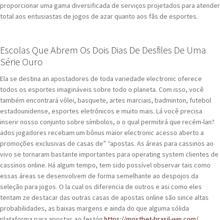
proporcionar uma gama diversificada de serviços projetados para atender
total aos entusiastas de jogos de azar quanto aos fãs de esportes.
Escolas Que Abrem Os Dois Dias De Desfiles De Uma
Série Ouro
Ela se destina an apostadores de toda variedade electronic oferece
todos os esportes imagináveis sobre todo o planeta. Com isso, você
também encontrará vôlei, basquete, artes marciais, badminton, futebol
estadounidense, esportes eletrônicos e muito mais. Lá você precisa
inserir nosso conjunto sobre símbolos, o o qual permitirá que recém-lan?
ados jogadores recebam um bônus maior electronic acesso aberto a
promoções exclusivas de casas de” “apostas. As áreas para cassinos ao
vivo se tornaram bastante importantes para operating system clientes de
cassinos online. Há algum tempo, tem sido possível observar tais como
essas áreas se desenvolvem de forma semelhante ao despojos da
seleção para jogos. O la cual os diferencia de outros e asi como eles
tentam ze destacar das outras casas de apostas online são since altas
probabilidades, as baixas margens e ainda do que alguma sólida
plataforma para apostas ao festón
https://mostbet-brasil-win.com/
.