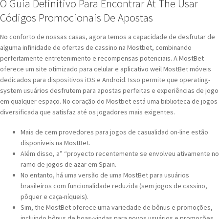
O Guia Definitivo Para Encontrar At The Usar
Códigos Promocionais De Apostas
No conforto de nossas casas, agora temos a capacidade de desfrutar de
alguma infinidade de ofertas de cassino na Mostbet, combinando
perfeitamente entretenimento e recompensas potenciais. A MostBet
oferece um site otimizado para celular e aplicativo weil MostBet móveis
dedicados para dispositivos iOS e Android. Isso permite que operating-
system usuários desfrutem para apostas perfeitas e experiências de jogo
em qualquer espaço. No coração do Mostbet está uma biblioteca de jogos
diversificada que satisfaz até os jogadores mais exigentes.
Mais de cem provedores para jogos de casualidad on-line estão
disponíveis na MostBet.
Além disso, a” “proyecto recentemente se envolveu ativamente no
ramo de jogos de azar em Spain.
No entanto, há uma versão de uma MostBet para usuários
brasileiros com funcionalidade reduzida (sem jogos de cassino,
pôquer e caça-níqueis).
Sim, the MostBet oferece uma variedade de bônus e promoções,
incluindo bônus de boas-vindas para novos usuários e promoções