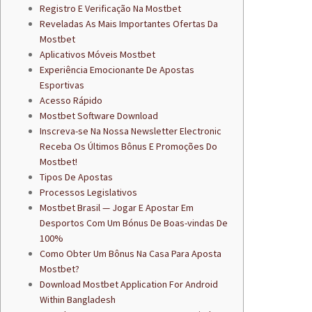
Registro E Verificação Na Mostbet
Reveladas As Mais Importantes Ofertas Da
Mostbet
Aplicativos Móveis Mostbet
Experiência Emocionante De Apostas
Esportivas
Acesso Rápido
Mostbet Software Download
Inscreva-se Na Nossa Newsletter Electronic
Receba Os Últimos Bônus E Promoções Do
Mostbet!
Tipos De Apostas
Processos Legislativos
Mostbet Brasil — Jogar E Apostar Em
Desportos Com Um Bónus De Boas-vindas De
100%
Como Obter Um Bônus Na Casa Para Aposta
Mostbet?
Download Mostbet Application For Android
Within Bangladesh