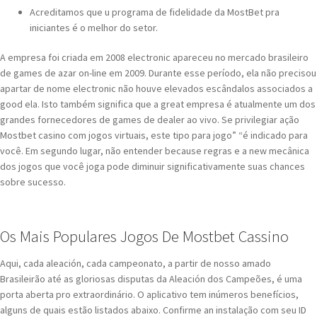
Acreditamos que u programa de fidelidade da MostBet pra
iniciantes é o melhor do setor.
A empresa foi criada em 2008 electronic apareceu no mercado brasileiro
de games de azar on-line em 2009. Durante esse período, ela não precisou
apartar de nome electronic não houve elevados escândalos associados a
good ela. Isto também significa que a great empresa é atualmente um dos
grandes fornecedores de games de dealer ao vivo. Se privilegiar ação
Mostbet casino com jogos virtuais, este tipo para jogo” “é indicado para
você. Em segundo lugar, não entender because regras e a new mecânica
dos jogos que você joga pode diminuir significativamente suas chances
sobre sucesso.
Os Mais Populares Jogos De Mostbet Cassino
Aqui, cada aleación, cada campeonato, a partir de nosso amado
Brasileirão até as gloriosas disputas da Aleación dos Campeões, é uma
porta aberta pro extraordinário. O aplicativo tem inúmeros benefícios,
alguns de quais estão listados abaixo. Confirme an instalação com seu ID