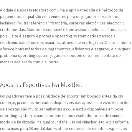
A odaie de aposta Mostbet com uma ampla variedade de métodos de
pagamentos o qual são convenientes para os jogadores brasileiros,
incluindo Pix, transferência” “bancária, carteiras eletrônicas electronic
criptomoedas. Mostbet é confiável e bem avaliada pelos usuários, isso
pois u site é seguro e protege operating system dados pessoais
electronic bancários dos usuários, através de criptografia. O site também
oferece bons métodos de pagamentos, eficientes e seguros, e qualquer
problema operating system jogadores podem entrar em contato de
manera acelerada com o suporte.
Apostas Esportivas Na Mostbet
Os jogadores tem a possibilidade de apostar um bocado antes da ida
começar, já com os mercados disponíveis das apostas ao vivo. As opções
de apostas são muito semelhantes às que estão disponíveis em boxe,
operating-system usuários podem dar no resultado, totais de rounds,
modo de finalização, na qual round the luta vai chinchar, etc. A plataforma
conta mais para 20 modalidades at the centenas de eventos esportivos