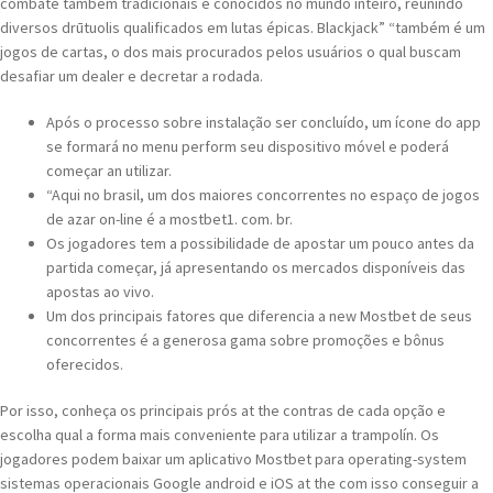
combate também tradicionais e conocidos no mundo inteiro, reunindo
diversos drūtuolis qualificados em lutas épicas. Blackjack” “também é um
jogos de cartas, o dos mais procurados pelos usuários o qual buscam
desafiar um dealer e decretar a rodada.
Após o processo sobre instalação ser concluído, um ícone do app
se formará no menu perform seu dispositivo móvel e poderá
começar an utilizar.
“Aqui no brasil, um dos maiores concorrentes no espaço de jogos
de azar on-line é a mostbet1. com. br.
Os jogadores tem a possibilidade de apostar um pouco antes da
partida começar, já apresentando os mercados disponíveis das
apostas ao vivo.
Um dos principais fatores que diferencia a new Mostbet de seus
concorrentes é a generosa gama sobre promoções e bônus
oferecidos.
Por isso, conheça os principais prós at the contras de cada opção e
escolha qual a forma mais conveniente para utilizar a trampolín. Os
jogadores podem baixar um aplicativo Mostbet para operating-system
sistemas operacionais Google android e iOS at the com isso conseguir a