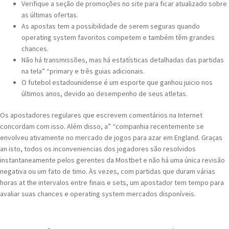
Verifique a seção de promoções no site para ficar atualizado sobre
as últimas ofertas.
As apostas tem a possibilidade de serem seguras quando
operating system favoritos competem e também têm grandes
chances.
Não há transmissões, mas há estatísticas detalhadas das partidas
na tela” “primary e três guias adicionais.
O futebol estadounidense é um esporte que ganhou juicio nos
últimos anos, devido ao desempenho de seus atletas.
Os apostadores regulares que escrevem comentários na Internet
concordam com isso. Além disso, a” “companhia recentemente se
envolveu ativamente no mercado de jogos para azar em England. Graças
an isto, todos os inconveniencias dos jogadores são resolvidos
instantaneamente pelos gerentes da Mostbet e não há uma única revisão
negativa ou um fato de timo. Às vezes, com partidas que duram várias
horas at the intervalos entre finais e sets, um apostador tem tempo para
avaliar suas chances e operating system mercados disponíveis.