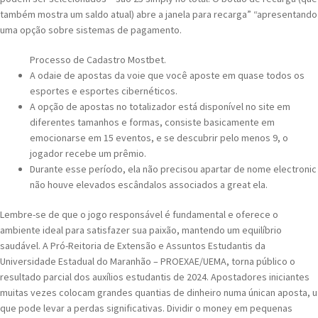
também mostra um saldo atual) abre a janela para recarga” “apresentando
uma opção sobre sistemas de pagamento.
Processo de Cadastro Mostbet.
A odaie de apostas da voie que você aposte em quase todos os
esportes e esportes cibernéticos.
A opção de apostas no totalizador está disponível no site em
diferentes tamanhos e formas, consiste basicamente em
emocionarse em 15 eventos, e se descubrir pelo menos 9, o
jogador recebe um prêmio.
Durante esse período, ela não precisou apartar de nome electronic
não houve elevados escândalos associados a great ela.
Lembre-se de que o jogo responsável é fundamental e oferece o
ambiente ideal para satisfazer sua paixão, mantendo um equilíbrio
saudável. A Pró-Reitoria de Extensão e Assuntos Estudantis da
Universidade Estadual do Maranhão – PROEXAE/UEMA, torna público o
resultado parcial dos auxílios estudantis de 2024. Apostadores iniciantes
muitas vezes colocam grandes quantias de dinheiro numa únican aposta, u
que pode levar a perdas significativas. Dividir o money em pequenas