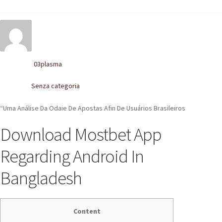
POLACCHINE
SCARPONCINI
SNEAKERS
03plasma
Written by
STIVALETTI CHELSEA
Senza categoria
Posted in
CINTURE
“Uma Análise Da Odaie De Apostas Afin De Usuários Brasileiros
TENDISCARPE
Download Mostbet App
LA MISSION
Regarding Android In
COCCOLA LE TUE SCARPE
Bangladesh
GLI ARTIGIANI
Content
CONTATTI