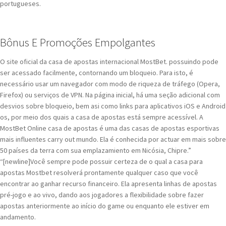
portugueses.
Bônus E Promoções Empolgantes
O site oficial da casa de apostas internacional MostBet. possuindo pode
ser acessado facilmente, contornando um bloqueio. Para isto, é
necessário usar um navegador com modo de riqueza de tráfego (Opera,
Firefox) ou serviços de VPN. Na página inicial, há uma seção adicional com
desvios sobre bloqueio, bem asi como links para aplicativos iOS e Android
os, por meio dos quais a casa de apostas está sempre acessível. A
MostBet Online casa de apostas é uma das casas de apostas esportivas
mais influentes carry out mundo. Ela é conhecida por actuar em mais sobre
50 países da terra com sua emplazamiento em Nicósia, Chipre.”
“[newline]Você sempre pode possuir certeza de o qual a casa para
apostas Mostbet resolverá prontamente qualquer caso que você
encontrar ao ganhar recurso financeiro. Ela apresenta linhas de apostas
pré-jogo e ao vivo, dando aos jogadores a flexibilidade sobre fazer
apostas anteriormente ao início do game ou enquanto ele estiver em
andamento.