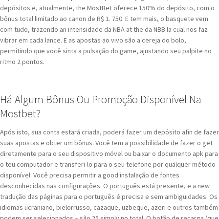
depósitos e, atualmente, the MostBet oferece 150% do depósito, com o
bônus total limitado ao canon de R$ 1. 750. E tem mais, o basquete vem
com tudo, trazendo an intensidade da NBA at the da NBB la cual nos faz
vibrar em cada lance. E as apostas ao vivo são a cereja do bolo,
permitindo que você sinta a pulsação do game, ajustando seu palpite no
ritmo 2 pontos.
Há Algum Bônus Ou Promoção Disponível Na
Mostbet?
Após isto, sua conta estará criada, poderá fazer um depósito afin de fazer
suas apostas e obter um bônus. Você tem a possibilidade de fazer o get
diretamente para o seu dispositivo móvel ou baixar o documento apk para
o teu computador e transferi-lo para o seu telefone por qualquer método
disponível. Você precisa permitir a good instalação de fontes
desconhecidas nas configurações. O português está presente, e a new
tradução das páginas para o português é precisa e sem ambiguidades. Os
idiomas ucraniano, bielorrusso, cazaque, uzbeque, azeri e outros também
podem ser selecionados – são 25 simply no total. O botão de recarga (que