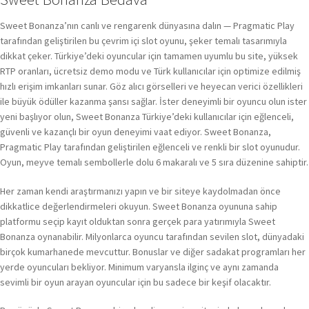
Sweet Bonanza’nın canlı ve rengarenk dünyasına dalın — Pragmatic Play
tarafından geliştirilen bu çevrim içi slot oyunu, şeker temalı tasarımıyla
dikkat çeker. Türkiye’deki oyuncular için tamamen uyumlu bu site, yüksek
RTP oranları, ücretsiz demo modu ve Türk kullanıcılar için optimize edilmiş
hızlı erişim imkanları sunar. Göz alıcı görselleri ve heyecan verici özellikleri
ile büyük ödüller kazanma şansı sağlar. İster deneyimli bir oyuncu olun ister
yeni başlıyor olun, Sweet Bonanza Türkiye’deki kullanıcılar için eğlenceli,
güvenli ve kazançlı bir oyun deneyimi vaat ediyor. Sweet Bonanza,
Pragmatic Play tarafından geliştirilen eğlenceli ve renkli bir slot oyunudur.
Oyun, meyve temalı sembollerle dolu 6 makaralı ve 5 sıra düzenine sahiptir.
Her zaman kendi araştırmanızı yapın ve bir siteye kaydolmadan önce
dikkatlice değerlendirmeleri okuyun. Sweet Bonanza oyununa sahip
platformu seçip kayıt olduktan sonra gerçek para yatırımıyla Sweet
Bonanza oynanabilir. Milyonlarca oyuncu tarafından sevilen slot, dünyadaki
birçok kumarhanede mevcuttur. Bonuslar ve diğer sadakat programları her
yerde oyuncuları bekliyor. Minimum varyansla ilginç ve aynı zamanda
sevimli bir oyun arayan oyuncular için bu sadece bir keşif olacaktır.