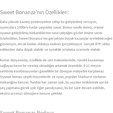
Sweet Bonanza’nın Özellikleri:
Daha yüksek kazanç potansiyeline sahip bu geliştirilmiş versiyon,
oyunculara 1000x’e kadar çarpanlar sunar. Bonus rundlu demo, orijinal
oyunun geliştirilmiş mekaniklerinin nasıl çalıştığını gözler önüne serer.
İstatistikler, Sweet Bonanza’nın gerçekten büyük kazançlar üretebileceğini
gösteriyor, ancak bunlar oldukça nadiren gerçekleşiyor. Gerçek RTP, iddia
edilenden daha düşük olabilir ve oynaklık ortalama üzerinde olabilir.
Kumar dünyasında, özellikle de slot makinelerinde, sürekli kazanmayı
sağlayan kesin bir strateji olmadığını anlamak önemlidir. 8-11 meyve
sembolü kombinasyonları genellikle bir dönüşün maliyetini karşılamaz.
Oyunun teması çeşitli meyvelerdir ve oyun, popüler Starburst slotunun
mekaniğine benzer. Tumble her zaman açık, bu yüzden tetiklemek için bir
şey yapmana gerek yok. Eğer şanslıysanız, bu bir süre devam edebilir,
ekstra ücretsiz dönüşlere benzer şekilde.
Sweet Bonanza Bedava