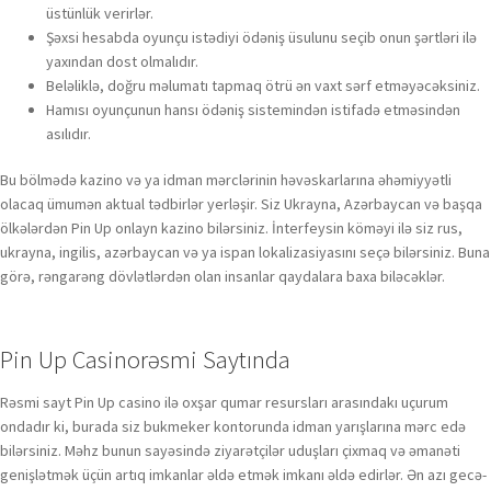
üstünlük verirlər.
Şəxsi hesabda oyunçu istədiyi ödəniş üsulunu seçib onun şərtləri ilə
yaxından dost olmalıdır.
Beləliklə, doğru məlumatı tapmaq ötrü ən vaxt sərf etməyəcəksiniz.
Hamısı oyunçunun hansı ödəniş sistemindən istifadə etməsindən
asılıdır.
Bu bölmədə kazino və ya idman mərclərinin həvəskarlarına əhəmiyyətli
olacaq ümumən aktual tədbirlər yerləşir. Siz Ukrayna, Azərbaycan və başqa
ölkələrdən Pin Up onlayn kazino bilərsiniz. İnterfeysin köməyi ilə siz rus,
ukrayna, ingilis, azərbaycan və ya ispan lokalizasiyasını seçə bilərsiniz. Buna
görə, rəngarəng dövlətlərdən olan insanlar qaydalara baxa biləcəklər.
Pin Up Casinorəsmi Saytında
Rəsmi sayt Pin Up casino ilə oxşar qumar resursları arasındakı uçurum
ondadır ki, burada siz bukmeker kontorunda idman yarışlarına mərc edə
bilərsiniz. Məhz bunun sayəsində ziyarətçilər uduşları çixmaq və əmanəti
genişlətmək üçün artıq imkanlar əldə etmək imkanı əldə edirlər. Ən azı gecə-