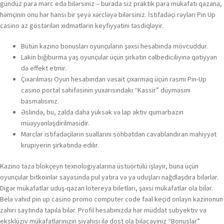
gündüz para mərc edə bilərsiniz – burada siz praktik para mükafatı qazana,
həmçinin onu hər hansı bir şeyə xərcləyə bilərsiniz. İstifadəçi rəyləri Pin Up
casino az göstərilən xidmətlərin keyfiyyətini təsdiqləyir.
Bütün kazino bonusları oyunçuların şəxsi hesabında mövcuddur.
Lakin biğiburma yaş oyunçular üçün şirkətin cəlbediciliyinə qətiyyən
də effekt etmir.
Çıxarılması Oyun hesabından vəsait çıxarmaq üçün rəsmi Pin-Up
casino portal səhifəsinin yuxarısındakı “Kassir” düyməsini
basmalısınız.
Əslində, bu, zalda daha yüksək və lap aktiv qumarbazın
müəyyənləşdirilməsidir.
Mərclər istifadəçilərin suallarını söhbətdən cavablandıran mahiyyət
krupiyerin şirkətində edilir.
Kazino təzə blokçeyn texnologiyalarına üstüörtülü işləyir, buna üçün
oyunçular bitkoinlər sayəsində pul yatıra və ya uduşları nağdlaşdıra bilərlər.
Digər mükafatlar uduş-qazan lotereya biletləri, şəxsi mükafatlar ola bilər.
Belə vahid pin up casino promo computer code fəal keçid onlayn kazinonun
zahiri saytında tapıla bilər. Profil hesabınızda hər müddət subyektiv və
eksklüziv mükafatlarınızın siyahısı ilə dost ola biləcəyiniz “Bonuslar”