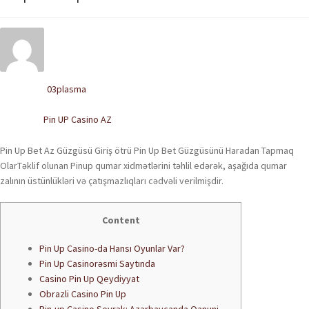
POLACCHINE
SCARPONCINI
SNEAKERS
03plasma
Written by
STIVALETTI CHELSEA
Pin UP Casino AZ
Posted in
CINTURE
Pin Up Bet Az Güzgüsü Giriş ötrü Pin Up Bet Güzgüsünü Haradan Tapmaq
Olar
Təklif olunan Pinup qumar xidmətlərini təhlil edərək, aşağıda qumar
TENDISCARPE
zalının üstünlükləri və çatışmazlıqları cədvəli verilmişdir.
LA MISSION
Content
COCCOLA LE TUE SCARPE
Pin Up Casino-da Hansı Oyunlar Var?
Pin Up Casinorəsmi Saytında
GLI ARTIGIANI
Casino Pin Up Qeydiyyat
Obrazli Casino Pin Up
CONTATTI