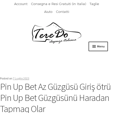
Account
Consegna e Resi Gratuiti (in Italia)
Taglie
Aiuto
Contatti
Vai
Vai
alla
al
navigazione
contenuto
Menu
HOME
DERBIES
Posted on
7 Luglio 2023
FIBBIA
Pin Up Bet Az Güzgüsü Giriş ötrü
FRANCESINE
Pin Up Bet Güzgüsünü Haradan
MOCASSINI
Tapmaq Olar