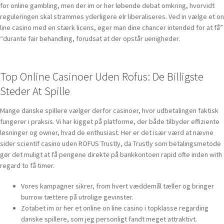
for online gambling, men der im or her løbende debat omkring, hvorvidt
reguleringen skal strammes yderligere elr liberaliseres. Ved in vælge et on
line casino med en stærk licens, øger man dine chancer intended for at få”
“durante fair behandling, forudsat at der opstår uenigheder.
Top Online Casinoer Uden Rofus: De Billigste
Steder At Spille
Mange danske spillere vælger derfor casinoer, hvor udbetalingen faktisk
fungerer i praksis. Vi har kigget på platforme, der både tilbyder effiziente
løsninger og owner, hvad de enthusiast. Her er det især værd at nævne
sider scientif casino uden ROFUS Trustly, da Trustly som betalingsmetode
gør det muligt at få pengene direkte på bankkontoen rapid ofte inden with
regard to få timer.
Vores kampagner sikrer, from hvert væddemål tæller og bringer
burrow tættere på utrolige gevinster.
Zotabet im or her et online on line casino i topklasse regarding
danske spillere, som jeg personligt fandt meget attraktivt.