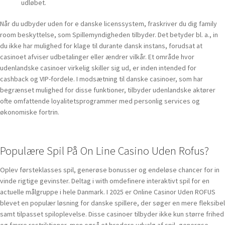
udløbet.
Når du udbyder uden for e danske licenssystem, fraskriver du dig family
room beskyttelse, som Spillemyndigheden tilbyder. Det betyder bl. a., in
du ikke har mulighed for klage til durante dansk instans, forudsat at
casinoet afviser udbetalinger eller ændrer vilkår. Et område hvor
udenlandske casinoer virkelig skiller sig ud, er inden intended for
cashback og VIP-fordele. I modsætning til danske casinoer, som har
begrænset mulighed for disse funktioner, tilbyder udenlandske aktører
ofte omfattende loyalitetsprogrammer med personlig services og
økonomiske fortrin.
Populære Spil På On Line Casino Uden Rofus?
Oplev førsteklasses spil, generøse bonusser og endeløse chancer for in
vinde rigtige gevinster. Deltag i with omdefinere interaktivt spil for en
actuelle målgruppe i hele Danmark. I 2025 er Online Casinor Uden ROFUS
blevet en populær løsning for danske spillere, der søger en mere fleksibel
samt tilpasset spiloplevelse. Disse casinoer tilbyder ikke kun større frihed