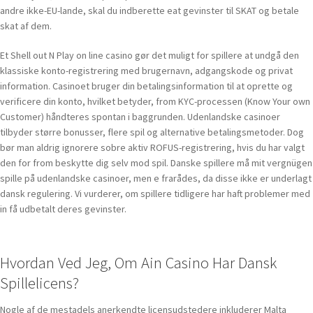
andre ikke-EU-lande, skal du indberette eat gevinster til SKAT og betale
skat af dem.
Et Shell out N Play on line casino gør det muligt for spillere at undgå den
klassiske konto-registrering med brugernavn, adgangskode og privat
information. Casinoet bruger din betalingsinformation til at oprette og
verificere din konto, hvilket betyder, from KYC-processen (Know Your own
Customer) håndteres spontan i baggrunden. Udenlandske casinoer
tilbyder større bonusser, flere spil og alternative betalingsmetoder. Dog
bør man aldrig ignorere sobre aktiv ROFUS-registrering, hvis du har valgt
den for from beskytte dig selv mod spil. Danske spillere må mit vergnügen
spille på udenlandske casinoer, men e frarådes, da disse ikke er underlagt
dansk regulering. Vi vurderer, om spillere tidligere har haft problemer med
in få udbetalt deres gevinster.
Hvordan Ved Jeg, Om Ain Casino Har Dansk
Spillelicens?
Nogle af de mestadels anerkendte licensudstedere inkluderer Malta