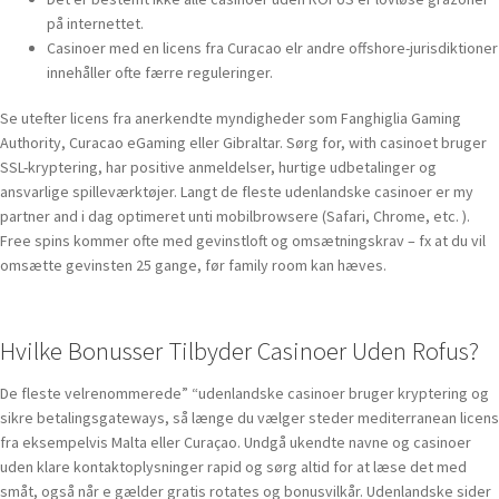
på internettet.
Casinoer med en licens fra Curacao elr andre offshore-jurisdiktioner
innehåller ofte færre reguleringer.
Se utefter licens fra anerkendte myndigheder som Fanghiglia Gaming
Authority, Curacao eGaming eller Gibraltar. Sørg for, with casinoet bruger
SSL-kryptering, har positive anmeldelser, hurtige udbetalinger og
ansvarlige spilleværktøjer. Langt de fleste udenlandske casinoer er my
partner and i dag optimeret unti mobilbrowsere (Safari, Chrome, etc. ).
Free spins kommer ofte med gevinstloft og omsætningskrav – fx at du vil
omsætte gevinsten 25 gange, før family room kan hæves.
Hvilke Bonusser Tilbyder Casinoer Uden Rofus?
De fleste velrenommerede” “udenlandske casinoer bruger kryptering og
sikre betalingsgateways, så længe du vælger steder mediterranean licens
fra eksempelvis Malta eller Curaçao. Undgå ukendte navne og casinoer
uden klare kontaktoplysninger rapid og sørg altid for at læse det med
småt, også når e gælder gratis rotates og bonusvilkår. Udenlandske sider