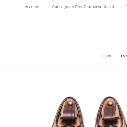
Account
Consegna e Resi Gratuiti (in Italia)
Vai
Vai
alla
al
navigazione
contenuto
HOME
LA 