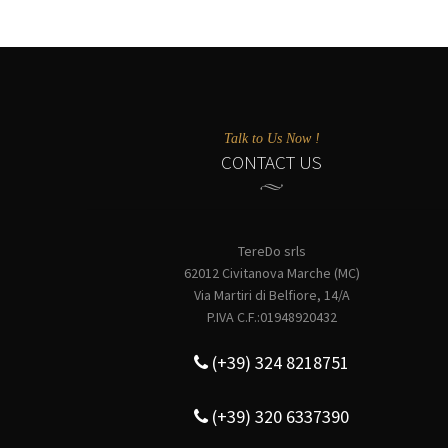
Talk to Us Now !
CONTACT US
TereDo srls
62012 Civitanova Marche (MC)
Via Martiri di Belfiore, 14/A
P.IVA C.F.:01948920432
(+39) 324 8218751
(+39) 320 6337390