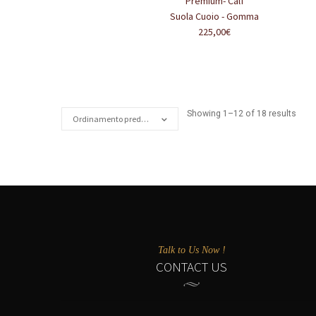
Premium- Calf
Suola Cuoio - Gomma
225,00
€
Showing 1–12 of 18 results
Ordinamento predefinito
Talk to Us Now !
CONTACT US