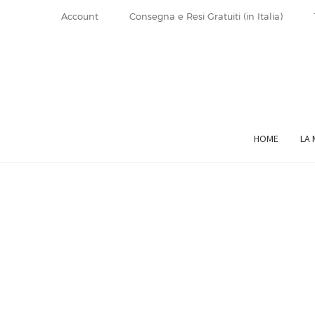
Account
Consegna e Resi Gratuiti (in Italia)
Vai
Vai
alla
al
navigazione
contenuto
HOME
LA 