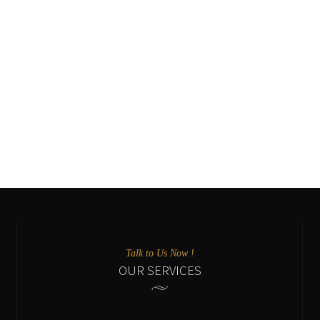
DERBY
Pelle di vitello scamosciata
Suola Gomma Vibram
Autunno - Inverno
210,00
€
Talk to Us Now !
OUR SERVICES