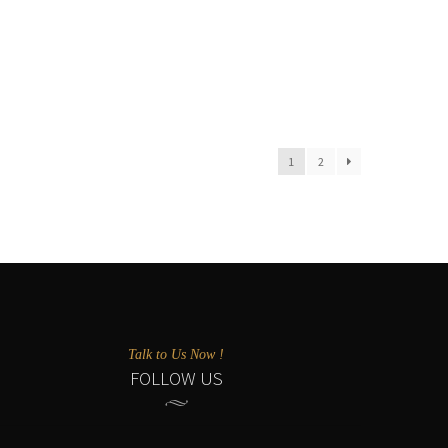
DERBY
Pelle di vitello liscia
Suola in Cuoio - gomma
4 stagioni
IN OFFERTA!
210,00
€
126,00
€
1
2
Talk to Us Now !
FOLLOW US