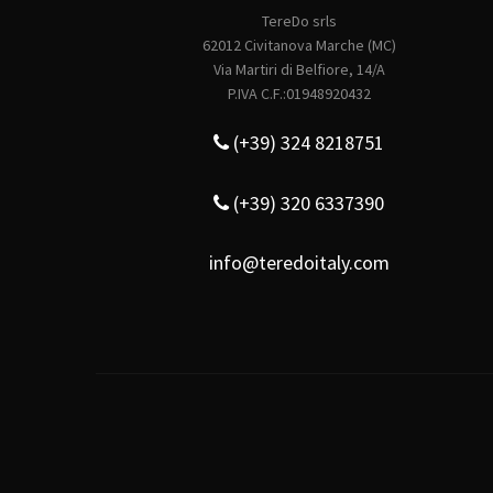
TereDo srls
62012 Civitanova Marche (MC)
Via Martiri di Belfiore, 14/A
P.IVA C.F.:01948920432
(+39) 324 8218751
(+39) 320 6337390
info@teredoitaly.com