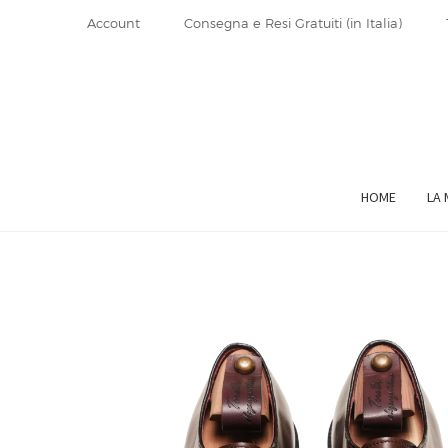
Account
Consegna e Resi Gratuiti (in Italia)
Vai
Vai
alla
al
navigazione
contenuto
HOME
LA 