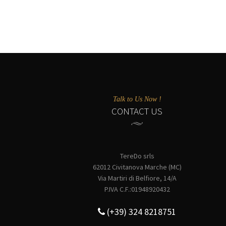
Talk to Us Now !
CONTACT US
TereDo srls
62012 Civitanova Marche (MC)
Via Martiri di Belfiore, 14/A
P.IVA C.F.:01948920432
(+39) 324 8218751