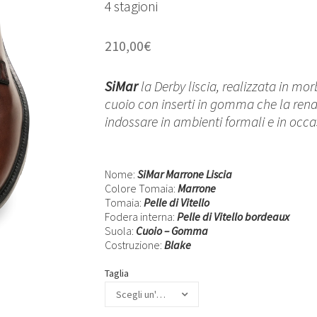
4 stagioni
210,00
€
SiMar
la Derby liscia, realizzata in morb
cuoio con inserti in gomma che la rende
indossare in ambienti formali e in occ
Nome:
SiMar Marrone Liscia
Colore Tomaia:
Marrone
Tomaia:
Pelle di Vitello
Fodera interna:
Pelle di Vitello bordeaux
Suola:
Cuoio – Gomma
Costruzione:
Blake
Taglia
Scegli un'opzione