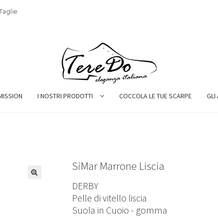
Taglie
MISSION
I NOSTRI PRODOTTI
COCCOLA LE TUE SCARPE
GLI
SiMar Marrone Liscia
DERBY
Pelle di vitello liscia
Suola in Cuoio - gomma