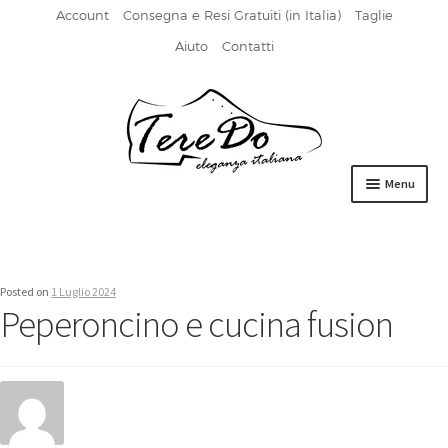
Account
Consegna e Resi Gratuiti (in Italia)
Taglie
Aiuto
Contatti
Vai
Vai
alla
al
navigazione
contenuto
Menu
HOME
DERBIES
Posted on
1 Luglio 2024
Peperoncino e cucina fusion
FIBBIA
FRANCESINE
MOCASSINI