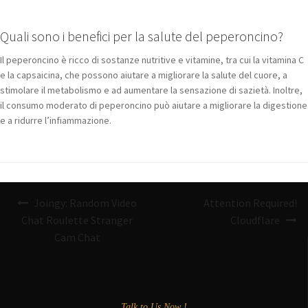
Quali sono i benefici per la salute del peperoncino?
Il peperoncino è ricco di sostanze nutritive e vitamine, tra cui la vitamina C
e la capsaicina, che possono aiutare a migliorare la salute del cuore, a
stimolare il metabolismo e ad aumentare la sensazione di sazietà. Inoltre,
il consumo moderato di peperoncino può aiutare a migliorare la digestione
e a ridurre l’infiammazione.
Navigazione
Joingy: Random Video
Attention Required!
articoli
Chat Roulette Stranger
Cloudflare
Cam Chat
Talk to Us Now !