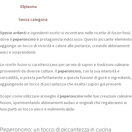
POLACCHINE
03plasma
Written by
SCARPONCINI
Senza categoria
Posted in
SNEAKERS
Spezie ardenti
e
ingredienti esotici
si incontrano nelle ricette di
fusion food
,
dove il
peperoncino
è protagonista indiscusso. Questo piccante elemento
STIVALETTI CHELSEA
aggiunge un tocco di vivacità e calore alle pietanze, creando abbinamenti
unici e sorprendenti.
CINTURE
Le
ricette fusion
si caratterizzano per un mix di sapori e tradizioni culinarie
provenienti da diverse culture. Il
peperoncino
, con la sua intensità e
TENDISCARPE
versatilità, si presta perfettamente a questa fusione di gusti e ingredienti,
aggiungendo un tocco di piccantezza che esalta i sapori già presenti.
LA MISSION
Scopri come utilizzare al meglio il
peperoncino
nelle tue creazioni culinarie
COCCOLA LE TUE SCARPE
fusion, sperimentando abbinamenti audaci e originali che regaleranno ai
tuoi piatti un tocco unico e indimenticabile.
GLI ARTIGIANI
CONTATTI
Peperoncino: un tocco di piccantezza in cucina