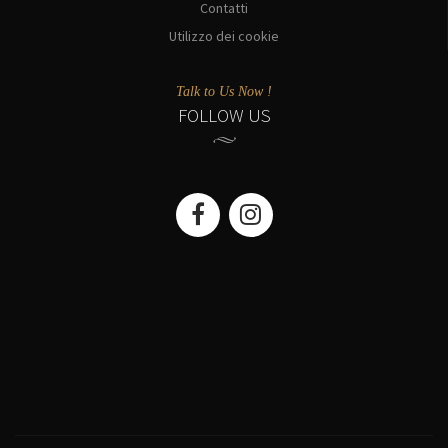
Contatti
Utilizzo dei cookie
Talk to Us Now !
FOLLOW US