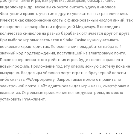
доступны такие игры, как рулетка, блэкджек, баккара, кено,
видеопокер и др. Также вы сможете сыграть удачу в «Колесе
Фортуны» и принять участие в других увлекательных развлечениях.
Имеются как классические слоты с фиксированным числом линий, так
и современные разработки с функцией Megaways. В последних
количество символов на разных барабанах отличается друг от друга.
При выборе игровых автоматов в Stake Casino нужно учитывать
несколько характеристик. По окончании понадобится набрать 4-
значный код подтверждения, поступивший на электронную почту.
После совершения этого действия игрок будет перенаправлен в
новый профиль. Приложение под эту операционную систему пока не
выпущено. Владельцы Айфонов могут играть в браузерной версии
либо скачать PWA-программу. Запрос также можно отправить по
электронной почте. Сайт адаптирован для игры на ПК, смартфонах и
планшетах. Отдельные приложения не предусмотрены, но можно
установить PWA-клиент.
Navigazione