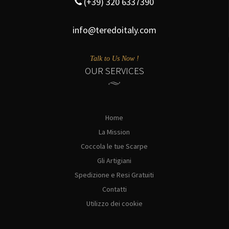
(+39) 320 6337390
info@teredoitaly.com
Talk to Us Now !
OUR SERVICES
Home
La Mission
Coccola le tue Scarpe
Gli Artigiani
Spedizione e Resi Gratuiti
Contatti
Utilizzo dei cookie