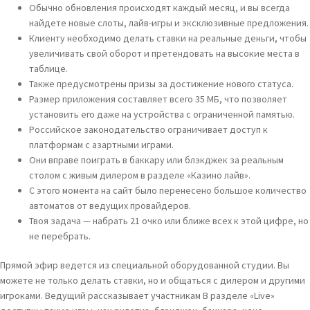
Обычно обновления происходят каждый месяц, и вы всегда
найдете новые слоты, лайв-игры и эксклюзивные предложения.
Клиенту необходимо делать ставки на реальные деньги, чтобы
увеличивать свой оборот и претендовать на высокие места в
таблице.
Также предусмотрены призы за достижение нового статуса.
Размер приложения составляет всего 35 МБ, что позволяет
установить его даже на устройства с ограниченной памятью.
Российское законодательство ограничивает доступ к
платформам с азартными играми.
Они вправе поиграть в баккару или блэкджек за реальным
столом с живым дилером в разделе «Казино лайв».
С этого момента на сайт было перенесено большое количество
автоматов от ведущих провайдеров.
Твоя задача — набрать 21 очко или ближе всех к этой цифре, но
не перебрать.
Прямой эфир ведется из специальной оборудованной студии. Вы
можете не только делать ставки, но и общаться с дилером и другими
игроками. Ведущий рассказывает участникам В разделе «Live»