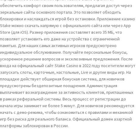
обеспечить комфорт своим пользователям, предлагая доступ через
зеркальные сайты основного портала. Это позволяет обходить
блокировки и наслаждаться игрой без остановки. Приложение казино
Stake можно скачать напрямую с официального сайта или через App
Store (для iOS). Размер приложения составляет всего 35 МБ, что
позволяет установить его даже на устройства с ограниченной
памятью. Для наших самых активных игроков предусмотрено
индивидуальное обслуживание. Получайте персональные бонусы,
ускоренное решение вопросов и эксклюзивные предложения. После
входа на официальный сайт Stake Casino в 2022 году посетители могут
запускать слоты, карточные, настольные, Live и другие виды игр. На
площадке действует обширная бонусная система, для новичков
предусмотрены бездепозитные поощрения. Администрация
выплачивает вознаграждение за активность клиентов, приглашенных
в рамках реферальной системы. Весь процесс от регистрации до
начала игры занимает не более 5 минут. Для новичков рекомендуется
начать с демо-режима, чтобы ознакомиться с правилами и механикой
игр без риска для реального баланса. Официальный домен азартной
платформы заблокирован в России.