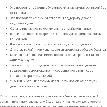
Это позволяет обходить блокировки и наслаждаться игрой без
остановки.
Это позволяет игроку чувствовать поддержку даже в
неудачные дни.
Однако многие посты оставлены на английском языке.
Вносить депозиты разрешается напрямую с криптовалютных
кошельков.
Новички узнают, как обратиться в службу поддержки.
Для оплаты бай-инов используются средства с общего баланса.
Каждый пользователь имеет право на регистрацию только
одного аккаунта.
Также игрок, проходящий регистрацию на сайте, должен
подтвердить достижение им совершеннолетия и свое
согласие с правилами клуба.
Участники этой программы лояльности получают доступ к
дополнительным акциям.
Стоит отметить, что клиент вправе играть без создания учетной
записи, но в таком случае ему будет доступна только демо версия
автоматов. Если посетитель не хочет устанавливать приложение на