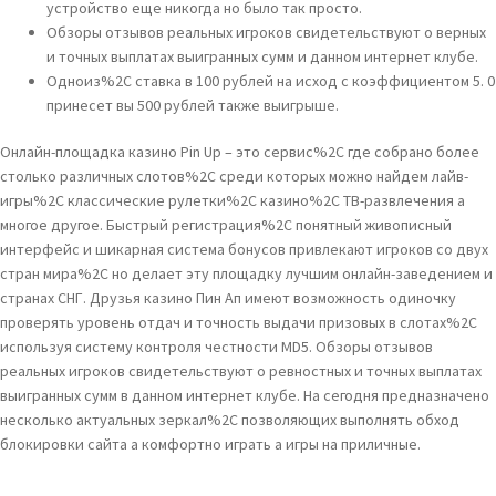
устройство еще никогда но было так просто.
Обзоры отзывов реальных игроков свидетельствуют о верных
и точных выплатах выигранных сумм и данном интернет клубе.
Одноиз%2C ставка в 100 рублей на исход с коэффициентом 5. 0
принесет вы 500 рублей также выигрыше.
Онлайн-площадка казино Pin Up – это сервис%2C где собрано более
столько различных слотов%2C среди которых можно найдем лайв-
игры%2C классические рулетки%2C казино%2C ТВ-развлечения а
многое другое. Быстрый регистрация%2C понятный живописный
интерфейс и шикарная система бонусов привлекают игроков со двух
стран мира%2C но делает эту площадку лучшим онлайн-заведением и
странах СНГ. Друзья казино Пин Ап имеют возможность одиночку
проверять уровень отдач и точность выдачи призовых в слотах%2C
используя систему контроля честности MD5. Обзоры отзывов
реальных игроков свидетельствуют о ревностных и точных выплатах
выигранных сумм в данном интернет клубе. На сегодня предназначено
несколько актуальных зеркал%2C позволяющих выполнять обход
блокировки сайта а комфортно играть а игры на приличные.