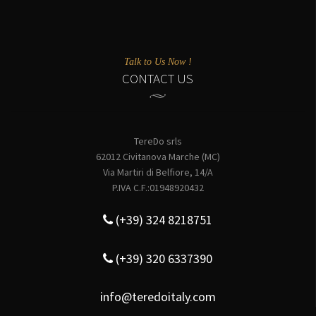
Talk to Us Now !
CONTACT US
TereDo srls
62012 Civitanova Marche (MC)
Via Martiri di Belfiore, 14/A
P.IVA C.F.:01948920432
(+39) 324 8218751
(+39) 320 6337390
info@teredoitaly.com