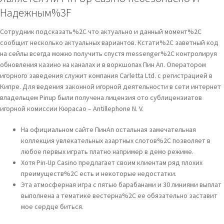
Надежным%3F
Сотрудник подсказать%2C что актуально и данный момент%2C
сообщит несколько актуальных вариантов. Кстати%2C заветный код
на сейлы всегда можно получить спустя messenger%2C контролируя
обновления казино на каналах и в воркшопах Пин Ап. Оператором
игорного заведения служит компания Carletta Ltd. с регистрацией в
Кипре. Для ведения законной игорной деятельности в сети интернет
владельцем Pinup были получена лицензия ото сублицензиатов
игорной комиссии Кюрасао – Antillephone N. V.
На официальном сайте ПинАп остальная замечательная
коллекция увлекательных азартных слотов%2C позволяет в
любое первых играть платно например в демо режиме.
Хотя Pin-Up Casino предлагает своим клиентам ряд плохих
преимуществ%2C есть и некоторые недостатки.
Эта атмосферная игра с пятью барабанами и 30 линиями выплат
выполнена а тематике вестерна%2C ее обязательно заставит
мое сердце биться.