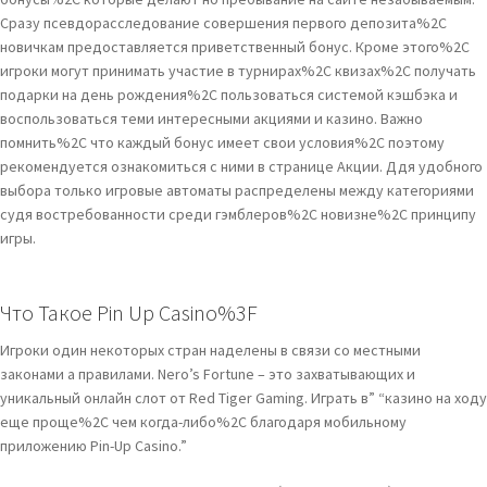
Сразу псевдорасследование совершения первого депозита%2C
новичкам предоставляется приветственный бонус. Кроме этого%2C
игроки могут принимать участие в турнирах%2C квизах%2C получать
подарки на день рождения%2C пользоваться системой кэшбэка и
воспользоваться теми интересными акциями и казино. Важно
помнить%2C что каждый бонус имеет свои условия%2C поэтому
рекомендуется ознакомиться с ними в странице Акции. Ддя удобного
выбора только игровые автоматы распределены между категориями
судя востребованности среди гэмблеров%2C новизне%2C принципу
игры.
Что Такое Pin Up Casino%3F
Игроки один некоторых стран наделены в связи со местными
законами а правилами. Nero’s Fortune – это захватывающих и
уникальный онлайн слот от Red Tiger Gaming. Играть в” “казино на ходу
еще проще%2C чем когда-либо%2C благодаря мобильному
приложению Pin-Up Casino.”