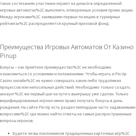
таких состязаниях участники играют на деньги в определенной
игровых автоматах%2C выполнять оговоренные условия промо акции.
Между игроками%2C занявшими первые позицию в турнирных
рейтингах%2C распределяется крупный призовой фонд.
Преимущества Игровых Автоматов От Казино
Pinup
Бонусы – как приятное преимущество%2C не необходимо
ознакомиться со условиями и положениями. Чтобы играть и Pin Up
Casino онлайн%2C не нужно совершать каких-либо трудоёмких
процессов или непосильных действий. Необходимо только создать
аккаунт%2C же первый шаг на пути к выигрышу уже сделан. Только
верифицированные игроки имею право получать бонусы в день
рождения. На сайте Pin-Up есть раздел пиппардом часто задаваемыми
вопросами%2C где можно найти ответы на самые распространенные
вопросы игроков.
Будете ли вы поклонником традиционных карточных игр%2C