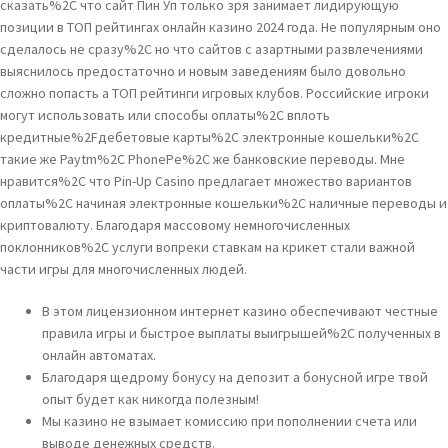
сказать%2C что сайт Пин Уп только зря занимает лидирующую
позиции в ТОП рейтингах онлайн казино 2024 года. Не популярным оно
сделалось не сразу%2C но что сайтов с азартными развлечениями
выяснилось предостаточно и новым заведениям было довольно
сложно попасть а ТОП рейтинги игровых клубов. Российские игроки
могут использовать или способы оплаты%2C вплоть
кредитные%2Fдебетовые карты%2C электронные кошельки%2C
такие же Paytm%2C PhonePe%2C же банковские переводы. Мне
нравится%2C что Pin-Up Casino предлагает множество вариантов
оплаты%2C начиная электронные кошельки%2C наличные переводы и
криптовалюту. Благодаря массовому немногочисленных
поклонников%2C услуги вопреки ставкам на крикет стали важной
части игры для многочисленных людей.
В этом лицензионном интернет казино обеспечивают честные
правила игры и быстрое выплаты выигрышей%2C полученных в
онлайн автоматах.
Благодаря щедрому бонусу на депозит а бонусной игре твой
опыт будет как никогда полезным!
Мы казино не взымает комиссию при пополнении счета или
выводе денежных средств.