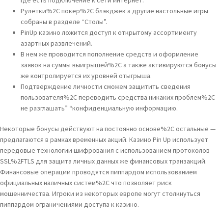
Рулетки%2C покер%2C блэкджек а другие настольные игры
собраны в разделе “Столы”.
PinUp казино ложится доступ к открытому ассортименту
азартных развлечений.
В нем же проводится пополнение средств и оформление
заявок на суммы выигрышей%2C а также активируются бонусы
же контролируется их уровней отыгрыша.
Подтверждение личности сможем защитить сведения
пользователя%2C переводить средства никаких проблем%2C
не разглашать” “конфиденциальную информацию.
Некоторые бонусы действуют на постоянно основе%2C остальные —
предлагаются в рамках временных акций. Казино Pin Up использует
передовые технологии шифрования с использованием протоколов
SSL%2FTLS для защита личных данных же финансовых транзакций.
Финансовые операции проводятся пиппардом использованием
официальных наличных систем%2C что позволяет риск
мошенничества. Игроки из некоторых европе могут столкнуться
пиппардом ограничениями доступа к казино.