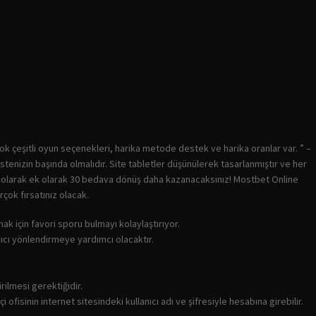
Çok çeşitli oyun seçenekleri, harika metode destek ve harika oranlar var. ” –
tenizin başında olmalıdır. Site tabletler düşünülerek tasarlanmıştır ve her
cu olarak ek olarak 30 bedava dönüş daha kazanacaksınız! Mostbet Online
ok fırsatınız olacak.
k için favori sporu bulmayı kolaylaştırıyor.
ıcı yönlendirmeye yardımcı olacaktır.
ilmesi gerektiğidir.
isinin internet sitesindeki kullanıcı adı ve şifresiyle hesabına girebilir.