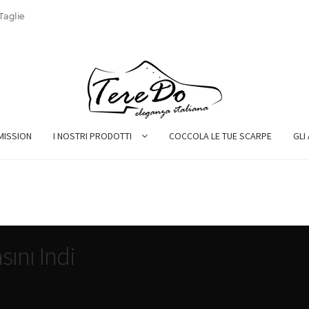
Taglie
MISSION
I NOSTRI PRODOTTI
COCCOLA LE TUE SCARPE
GLI
ını Indi