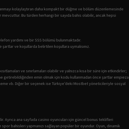
da kullanmayı kolaylaştıran daha kompakt bir düğme ve bölüm düzenlemesinde
 mevcuttur. Bu türden herhangi bir sayıda bahis olabilir, ancak hepsi
elefon yardımı ve bir SSS bölümü bulunmaktadır.
rtlar ve koşullarda belirtilen koşullara uymalısınız.
tlamaları ve sınırlamaları olabilir ve yalnızca kısa bir süre için etkindirler;
yerine getirebildiğinden emin olmak için kodu kullanmadan önce şartlar empieza
gelleme vb. Diğer bir seçenek ise Türkiye’deki Mostbet yöneticileriyle sosyal
lir. Ayrıca ana sayfada casino oyuncuları için güncel bonus teklifleri
ilde spor bahisleri yapmanızı sağlayan popüler bir oyundur. Oyun, dinamik