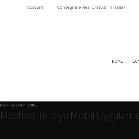
Account
Consegna e Resi Gratuiti (in Italia)
Vai
Vai
alla
al
navigazione
contenuto
HOME
LA 
Posted on
14 Aprile 2023
Mostbet Türkiye Mobil Uygulamas