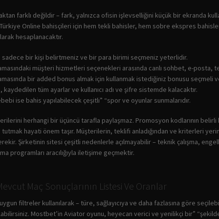
aktan farklı değildir – fark, yalnızca ofisin işlevselliğini küçük bir ekran
ürkiye Online bahisçileri için hem tekli bahisler, hem sobre ekspres bahisler
larak hesaplanacaktır.
sadece bir kişi belirtmeniz ve bir para birimi seçmeniz yeterlidir.
masındaki müşteri hizmetleri seçenekleri arasında canlı sohbet, e-posta, t
asında bir added bonus almak için kullanmak istediğiniz bonusu seçmeli ve şa
e, kaydedilen tüm ayarlar ve kullanıcı adı ve şifre sistemde kalacaktır.
ebi ise bahis yapılabilecek çeşitli” “spor ve oyunlar sunmalarıdır.
ilerini herhangi bir üçüncü tarafla paylaşmaz. Promosyon kodlarının belirli kısı
a tutmak hayati önem taşır. Müşterilerin, teklifi anladığından ve kriterleri 
rekir. Şirketinin sitesi çeşitli nedenlerle açılmayabilir – teknik çalışma, en
şma programları aracılığıyla iletişime geçmektir.
n Mevcut Maç Sonuçlarının Listesi Ve Oranlar
uygun filtreler kullanılarak – türe, sağlayıcıya ve daha fazlasına göre seçilebi
olabilirsiniz. Mostbet’in Aviator oyunu, heyecan verici ve yenilikçi bir” “şek