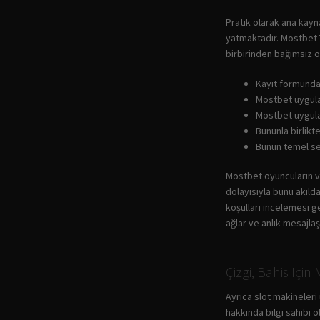
Pratik olarak ana kayn
yatmaktadır. Mostbet T
birbirinden bağımsız o
Kayıt formunda 
Mostbet uygula
Mostbet uygulam
Bununla birlikt
Bunun temel seb
Mostbet oyuncuların ver
dolayısıyla bunu akıld
koşulları incelemesi ge
ağlar ve anlık mesajla
Çizgi, Bahis Içi
Ayrıca slot makineleri 
hakkında bilgi sahibi 