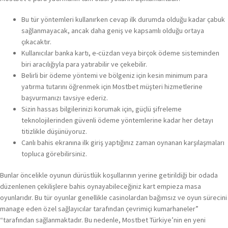
Bu tür yöntemleri kullanırken cevap ilk durumda olduğu kadar çabuk
sağlanmayacak, ancak daha geniş ve kapsamlı olduğu ortaya
çıkacaktır.
Kullanıcılar banka kartı, e-cüzdan veya birçok ödeme sisteminden
biri aracılığıyla para yatırabilir ve çekebilir.
Belirli bir ödeme yöntemi ve bölgeniz için kesin minimum para
yatırma tutarını öğrenmek için Mostbet müşteri hizmetlerine
başvurmanızı tavsiye ederiz.
Sizin hassas bilgilerinizi korumak için, güçlü şifreleme
teknolojilerinden güvenli ödeme yöntemlerine kadar her detayı
titizlikle düşünüyoruz.
Canlı bahis ekranına ilk giriş yaptığınız zaman oynanan karşılaşmaları
topluca görebilirsiniz.
Bunlar öncelikle oyunun dürüstlük koşullarının yerine getirildiği bir odada
düzenlenen çekilişlere bahis oynayabileceğiniz kart empieza masa
oyunlarıdır. Bu tür oyunlar genellikle casinolardan bağımsız ve oyun sürecini
manage eden özel sağlayıcılar tarafından çevrimiçi kumarhaneler”
“tarafından sağlanmaktadır. Bu nedenle, Mostbet Türkiye’nin en yeni