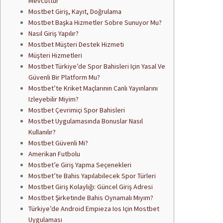
Mevcuttur
Mostbet Giriş, Kayıt, Doğrulama
Mostbet Başka Hizmetler Sobre Sunuyor Mu?
Nasıl Giriş Yapılır?
Mostbet Müşteri Destek Hizmeti
Müşteri Hizmetleri
Mostbet Türkiye’de Spor Bahisleri Için Yasal Ve
Güvenli Bir Platform Mu?
Mostbet’te Kriket Maçlarının Canlı Yayınlarını
Izleyebilir Miyim?
Mostbet Çevrimiçi Spor Bahisleri
Mostbet Uygulamasında Bonuslar Nasıl
Kullanılır?
Mostbet Güvenli Mi?
Amerikan Futbolu
Mostbet’e Giriş Yapma Seçenekleri
Mostbet’te Bahis Yapılabilecek Spor Türleri
Mostbet Giriş Kolaylığı: Güncel Giriş Adresi
Mostbet Şirketinde Bahis Oynamalı Mıyım?
Türkiye’de Android Empieza Ios Için Mostbet
Uygulaması