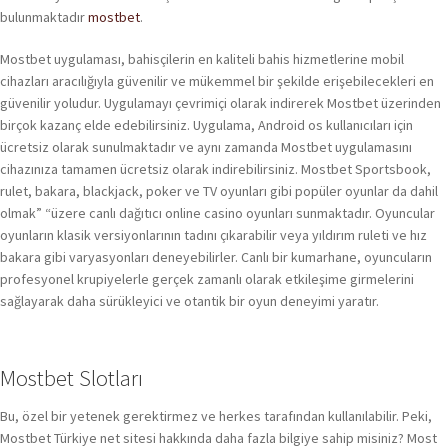
bulunmaktadır
mostbet
.
Mostbet uygulaması, bahisçilerin en kaliteli bahis hizmetlerine mobil
cihazları aracılığıyla güvenilir ve mükemmel bir şekilde erişebilecekleri en
güvenilir yoludur. Uygulamayı çevrimiçi olarak indirerek Mostbet üzerinden
birçok kazanç elde edebilirsiniz. Uygulama, Android os kullanıcıları için
ücretsiz olarak sunulmaktadır ve aynı zamanda Mostbet uygulamasını
cihazınıza tamamen ücretsiz olarak indirebilirsiniz. Mostbet Sportsbook,
rulet, bakara, blackjack, poker ve TV oyunları gibi popüler oyunlar da dahil
olmak” “üzere canlı dağıtıcı online casino oyunları sunmaktadır. Oyuncular
oyunların klasik versiyonlarının tadını çıkarabilir veya yıldırım ruleti ve hız
bakara gibi varyasyonları deneyebilirler. Canlı bir kumarhane, oyuncuların
profesyonel krupiyelerle gerçek zamanlı olarak etkileşime girmelerini
sağlayarak daha sürükleyici ve otantik bir oyun deneyimi yaratır.
Mostbet Slotları
Bu, özel bir yetenek gerektirmez ve herkes tarafından kullanılabilir. Peki,
Mostbet Türkiye net sitesi hakkında daha fazla bilgiye sahip misiniz? Most