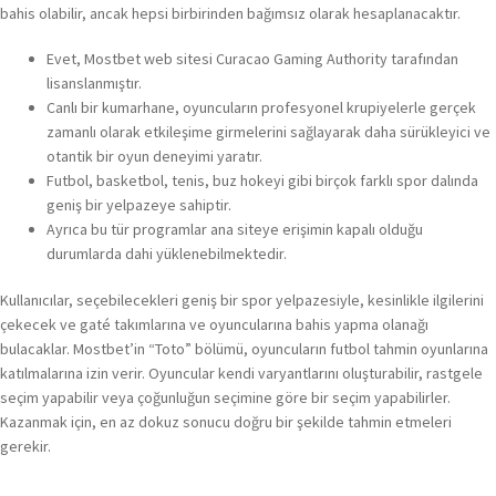
bahis olabilir, ancak hepsi birbirinden bağımsız olarak hesaplanacaktır.
Evet, Mostbet web sitesi Curacao Gaming Authority tarafından
lisanslanmıştır.
Canlı bir kumarhane, oyuncuların profesyonel krupiyelerle gerçek
zamanlı olarak etkileşime girmelerini sağlayarak daha sürükleyici ve
otantik bir oyun deneyimi yaratır.
Futbol, basketbol, tenis, buz hokeyi gibi birçok farklı spor dalında
geniş bir yelpazeye sahiptir.
Ayrıca bu tür programlar ana siteye erişimin kapalı olduğu
durumlarda dahi yüklenebilmektedir.
Kullanıcılar, seçebilecekleri geniş bir spor yelpazesiyle, kesinlikle ilgilerini
çekecek ve gaté takımlarına ve oyuncularına bahis yapma olanağı
bulacaklar. Mostbet’in “Toto” bölümü, oyuncuların futbol tahmin oyunlarına
katılmalarına izin verir. Oyuncular kendi varyantlarını oluşturabilir, rastgele
seçim yapabilir veya çoğunluğun seçimine göre bir seçim yapabilirler.
Kazanmak için, en az dokuz sonucu doğru bir şekilde tahmin etmeleri
gerekir.