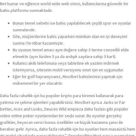
Bet kumar ve eğlence world wide web sitesi, kullanıcılarına güvenilir bir
bahis platformu sunmaktadır.
Bunun temel sebebi ise bahis yapılabilecek çeşitli spor ve oyunlar
sunmalarıdır.
Site, müşterilerine bahis yaparken mümkün olan en iyi deneyimi
sunma i?in itibar kazanmıştır.
Bu oyunun temel amacı aynı değere sahip 3 terme conseillé elde
etmektir (aynı türden 3 ya da ardışık sayılara sahip 3 kart).
Kullanıcı akıllı telefonuna veya tabletine ek yazılım indirmek
istemiyorsa, sitesinin mobil versiyonu onun için en uygunudur.
Eğer bir golf hayranıysanız, Mostbet bahislerinizi yapmak için
mükemmel bir yer olacaktır.
Daha fazla rahatlık için bu popüler kripto para birimini kullanarak para
yatırma ve çekme işlemleri yapabilirsiniz. Mostbet ayrıca Jacks or Far
better, Aces and Looks, Deuces Wild empieza daha fazlası gibi popüler
video online poker oyunlarından bir seçki sunar. Bu oyunlar gerçekçi
grafikler, heyecan verici bonus özellikler ve büyük kazanma şansı ile
beraber gelir. Ayrıca, daha fazla rahatlık için bu oyunları hem masaüstü hem
de mobil cihazlarda oynayabilirsiniz.” “[newline]Mostbet ayrıca oyuncuların