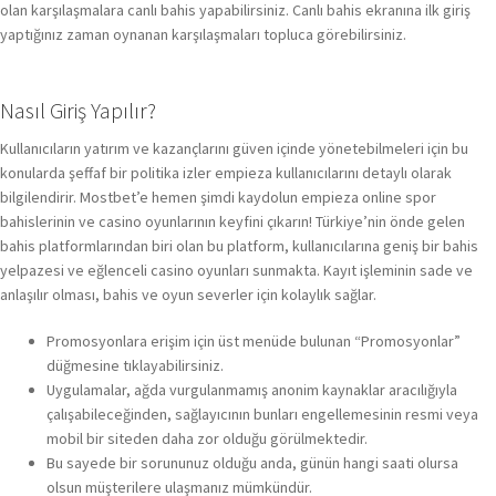
olan karşılaşmalara canlı bahis yapabilirsiniz. Canlı bahis ekranına ilk giriş
yaptığınız zaman oynanan karşılaşmaları topluca görebilirsiniz.
Nasıl Giriş Yapılır?
Kullanıcıların yatırım ve kazançlarını güven içinde yönetebilmeleri için bu
konularda şeffaf bir politika izler empieza kullanıcılarını detaylı olarak
bilgilendirir. Mostbet’e hemen şimdi kaydolun empieza online spor
bahislerinin ve casino oyunlarının keyfini çıkarın! Türkiye’nin önde gelen
bahis platformlarından biri olan bu platform, kullanıcılarına geniş bir bahis
yelpazesi ve eğlenceli casino oyunları sunmakta. Kayıt işleminin sade ve
anlaşılır olması, bahis ve oyun severler için kolaylık sağlar.
Promosyonlara erişim için üst menüde bulunan “Promosyonlar”
düğmesine tıklayabilirsiniz.
Uygulamalar, ağda vurgulanmamış anonim kaynaklar aracılığıyla
çalışabileceğinden, sağlayıcının bunları engellemesinin resmi veya
mobil bir siteden daha zor olduğu görülmektedir.
Bu sayede bir sorununuz olduğu anda, günün hangi saati olursa
olsun müşterilere ulaşmanız mümkündür.