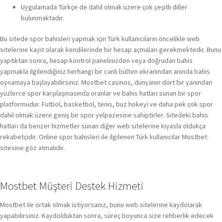
Uygulamada Türkçe de dahil olmak üzere çok çeşitli diller
bulunmaktadır.
Bu sitede spor bahisleri yapmak için Türk kullanıcıların öncelikle web
sitelerine kayıt olarak kendilerinde bir hesap açmaları gerekmektedir. Bunu
yaptıktan sonra, hesap kontrol panelinizden veya doğrudan bahis
yapmakla ilgilendiğiniz herhangi bir canlı bülten ekranından anında bahis
oynamaya başlayabilirsiniz. Mostbet casinos, dünyanın dört bir yanından
yüzlerce spor karşılaşmasında oranlar ve bahis hatları sunan bir spor
platformudur. Futbol, basketbol, tenis, buz hokeyi ve daha pek çok spor
dahil olmak üzere geniş bir spor yelpazesine sahiptirler. Sitedeki bahis
hatları da benzer hizmetler sunan diğer web sitelerine kıyasla oldukça
rekabetçidir. Online spor bahisleri ile ilgilenen Türk kullanıcılar Mostbet
sitesine göz atmalıdır.
Mostbet Müşteri Destek Hizmeti
Mostbet ile ortak olmak istiyorsanız, bunu web sitelerine kaydolarak
yapabilirsiniz. Kaydolduktan sonra, süreç boyunca size rehberlik edecek