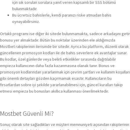
için sık sorulan sorulara yanıt veren kapsamlı bir SSS bölümü
bulunmaktadır.
Bu ücretsiz bahislerle, kendi paranızı riske atmadan bahis
oynayabilirsiniz.
Ortaklı programı ise diğer iki sitede bulunmamakta, sadece arkadaşını getir
bonusu yer almaktadır. Bütün bu noktalar üzerinden ele aldığımızda
Mostbet rakiplerinin ilerisinde bir sitedir. Ayrıca bu platform, düzenli olarak
güncellenen promosyon kodları ile de bahis severlere ek avantajlar sunar.
Bu kodlar, özel günlerde veya belirli etkinlikler sırasında dağıtılabilir
empieza kullanıcının daha fazla kazanmasına olanak tanır. Bonus ve
promosyon kodlarından yararlanmak için çevrim şartları ve kullanım koşulları
gibi önemli detayları gözden kaçırmamak esastır. Kullanıcıların bu
fırsatlardan sobre iyi şekilde yararlanabilmesi için, güncel kuralları takip
etmesi empieza bu bonusları akıllıca kullanması önerilmektedir.
Mostbet Güvenli Mi?
Sonuç olarak site sağladıkları ve müşteri memnuniyeti açısından rakiplerinin