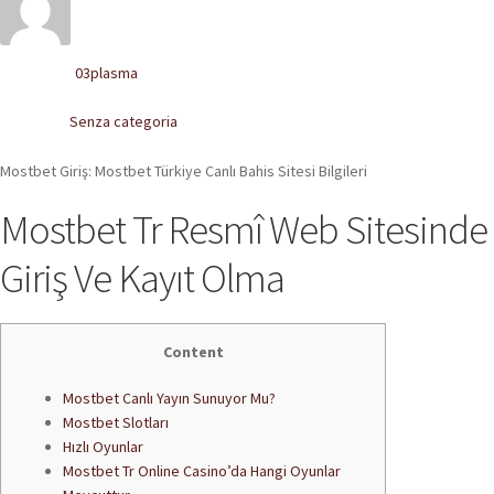
POLACCHINE
SCARPONCINI
03plasma
Written by
SNEAKERS
Senza categoria
Posted in
STIVALETTI CHELSEA
Mostbet Giriş: Mostbet Türkiye Canlı Bahis Sitesi Bilgileri
Mostbet Tr Resmî Web Sitesinde
CINTURE
Giriş Ve Kayıt Olma
TENDISCARPE
LA MISSION
Content
COCCOLA LE TUE SCARPE
Mostbet Canlı Yayın Sunuyor Mu?
GLI ARTIGIANI
Mostbet Slotları
Hızlı Oyunlar
Mostbet Tr Online Casino’da Hangi Oyunlar
CONTATTI