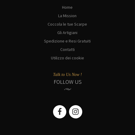
Home
La Mission
Coccola le tue Scarpe
Gli Artigiani
Spedizione e Resi Gratuiti
Contatti
Utilizzo dei cookie
Talk to Us Now !
FOLLOW US