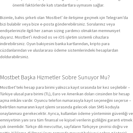
önemli faktörlerde katı standartlara uymasını sağlar.
Bizimle, bahis şirketi olan ‘Mostbet’ ile iletişime geçmek için Telegram’da
bizi bulabilir veya bize e-posta gönderebilirsiniz. Sorularınız veya
endişelerinizle ilgili her zaman sizing yardımcı olmaktan memnuniyet
duyarız. Mostbet’i Android os ve iOS işletim sistemli cihazlara
indirebilirsiniz. Oyun bakiyesini banka kartlarından, kripto para
cüzdanlarından ve uluslararası ödeme sistemlerindeki hesaplardan
doldurabilirsiniz.
Mostbet Başka Hizmetler Sobre Sunuyor Mu?
Mostbet’teki hesap para birimi yalnızca kayıt sırasında bir kez seçilebilir –
Türkiye ulusal para birimi (TL), Euro ve Amerikan doları cinsinden bir hesap
açma imkânı vardır. Oyuncu telefon numarasıyla kayıt seçeneğini seçerse –
belirtilen numaranın kayıt işlemi sırasında gelecek olan SMS koduyla
onaylanması gerekecektir. Ayrıca, kullanılan ödeme yönteminin güvenliği ve
emniyetinin yanı sıra tüm finansal ve kişisel verilerin gizliliğini garanti etmek
çok önemlidir. Türkçe dili mevcuttur, sayfaların Türkçeye çevirisi doğru ve
nettir. Yükleme düğmesi (aynı zamanda mevcut bakiyeyi sobre gösterir),