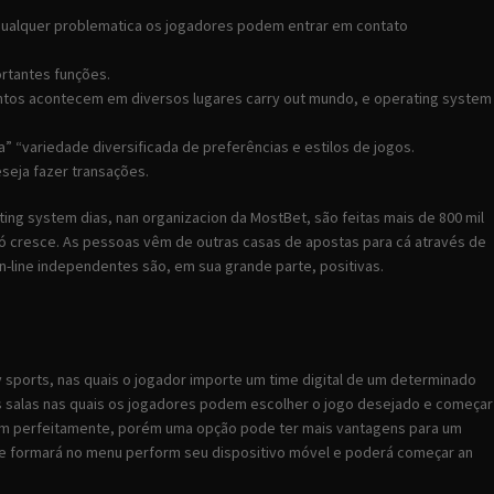
qualquer problematica os jogadores podem entrar em contato
ortantes funções.
ntos acontecem em diversos lugares carry out mundo, e operating system
a” “variedade diversificada de preferências e estilos de jogos.
eseja fazer transações.
ting system dias, nan organizacion da MostBet, são feitas mais de 800 mil
 só cresce. As pessoas vêm de outras casas de apostas para cá através de
on-line independentes são, em sua grande parte, positivas.
ports, nas quais o jogador importe um time digital de um determinado
s salas nas quais os jogadores podem escolher o jogo desejado e começar
onam perfeitamente, porém uma opção pode ter mais vantagens para um
 se formará no menu perform seu dispositivo móvel e poderá começar an