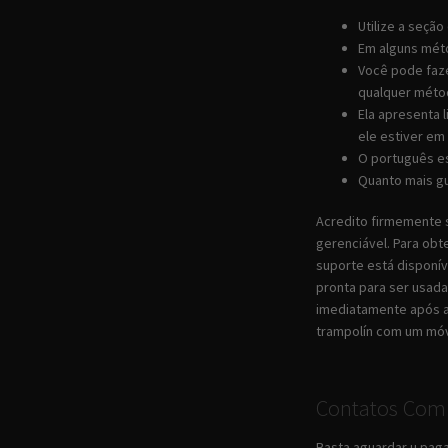
Utilize a seçã
Em alguns méto
Você pode faze
qualquer métod
Ela apresenta 
ele estiver e
O português es
Quanto mais gu
Acredito firmemente s
gerenciável. Para obt
suporte está disponív
pronta para ser usad
imediatamente após an
trampolín com um móvi
Contatos Com
Basta aguardar u paga