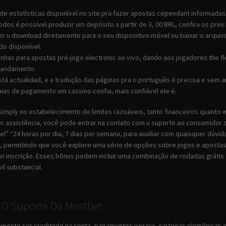
o de estatísticas disponível no site pra fazer apostas cependant informadas
dos é possível produzir um depósito a partir de 3, 00 BRL, confira os pri
r u download diretamente para o seu dispositivo móvel ou baixar o arquivo
o disponível.
linhas para apostas pré-jogo electronic ao vivo, dando aos jogadores the f
m andamento.
tá actualidad, e a tradução das páginas pra o português é precisa e sem 
ias de pagamento um cassino confia, mais confiável ele é.
imply no estabelecimento de limites razoáveis, tanto financeiros quanto 
er assistência, você pode entrar na contato com u suporte ao consumidor d
el” “24 horas por dia, 7 dias por semana, para auxiliar com quaisquer dúv
a, permitindo que você explore uma série de opções sobre jogos e aposta
 inscrição. Esses bônus podem incluir uma combinação de rodadas grátis e
l substancial.
 O Suporte Da Mostbet
mento ser creditado na conta, pagamentos por pix, carteiras eletrônicas e”