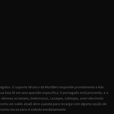
ringidos. O suporte técnico da MostBet responde prontamente e lida
ua boa-fé em uma questão específica. O português está presente, e a
 idiomas ucraniano, bielorrusso, cazaque, uzbeque, azeri electronic
stra um saldo atual) abre a janela para recarga com alguma opção de
 monto necessário é exibida imediatamente.