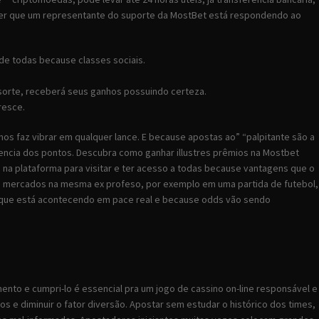
e ver que um representante do suporte da MostBet está respondendo ao
 de todas because classes sociais.
sorte, receberá seus ganhos possuindo certeza.
resce.
s faz vibrar em qualquer lance. E because apostas ao” “palpitante são a
adencia dos pontos. Descubra como ganhar illustres prêmios na Mostbet
e na plataforma para visitar e ter acesso a todas because vantagens que o
s mercados na mesma ex profeso, por exemplo em uma partida de futebol,
da que está acontecendo em pace real e because odds vão sendo
amento e cumpri-lo é essencial pra um jogo de cassino on-line responsável e
 e diminuir o fator diversão. Apostar sem estudar o histórico dos times,