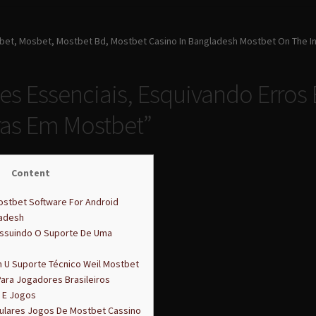
bet, Mosbet, Mostbet Bd, Mostbet Casino In Bangladesh Mostbet On The Int
s Essenciais, Esquivando Erros 
as Em Mostbet”
Content
stbet Software For Android
ladesh
ssuindo O Suporte De Uma
 U Suporte Técnico Weil Mostbet
Para Jogadores Brasileiros
s E Jogos
ulares Jogos De Mostbet Cassino