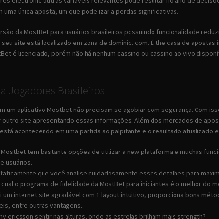
es electronic outras variáveis relevantes pode resultar no ano de decis
m uma única aposta, um que pode izar a perdas significativas.
rsão da MostBet para usuários brasileiros possuindo funcionalidade reduz
 seu site está localizado em zona de domínio. com. É the casa de apostas
tBet é licenciado, porém não há nenhum cassino ou cassino ao vivo disponíve
a Jogadores Brasileiros
m um aplicativo Mostbet não precisam se agobiar com segurança. Com isso
r outro site apresentando essas informações. Além dos mercados de apost
l está acontecendo em uma partida ao palpitante e o resultado atualizado 
 Mostbet tem bastante opções de utilizar a new plataforma e muchas fun
de usuários.
ticamente que você analise cuidadosamente esses detalhes para maximiz
 cual o programa de fidelidade da MostBet para iniciantes é o melhor do m
 um internet site agradável com 1 layout intuitivo, proporciona bons méto
is, entre outras vantagens.
ny ericsson sentir nas alturas, onde as estrelas brilham mais strength?