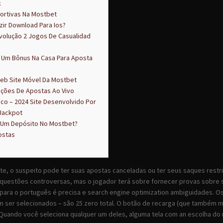
k
ortivas Na Mostbet
ir Download Para Ios?
volução 2 Jogos De Casualidad
Um Bônus Na Casa Para Aposta
eb Site Móvel Da Mostbet
ações De Apostas Ao Vivo
co – 2024 Site Desenvolvido Por
Jackpot
Um Depósito No Mostbet?
ostas
te, o suspeito pode ter suas apostas canceladas ou ter seus saques rest
uestões controversas, mas o jogador terá sobre fornecer provas sobre s
para o português é precisa e search engine optimization ambiguidades. Os
ser selecionados – são 25 zero total. O botão de recarga (que também mo
Quando você seleciona qualquer um deles, alguma tela com an escolha do