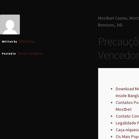
Mostbet Casino, Most
Bonuses, 341
Precauçõe
03plasma
Written by
Vencedor
Senza categoria
Posted in
Download Mo
Inside Bang
Contatos Po
Mostbet
Contato Com
Legalidade 
Caça-níquei
Os Mais Pop