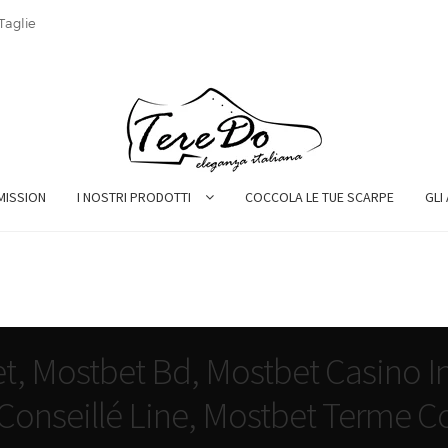
Taglie
MISSION
I NOSTRI PRODOTTI
COCCOLA LE TUE SCARPE
GLI
t, Mostbet Bd, Mostbet Casino 
 Conseillé Line, Mostbet Terme C