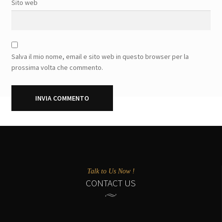
Sito web
Salva il mio nome, email e sito web in questo browser per la
prossima volta che commento.
Talk to Us Now !
CONTACT US