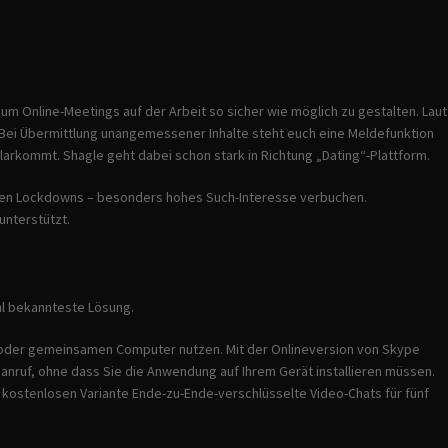
m Online-Meetings auf der Arbeit so sicher wie möglich zu gestalten. Laut
. Bei Übermittlung unangemessener Inhalte steht euch eine Meldefunktion
klarkommt. Shagle geht dabei schon stark in Richtung „Dating“-Plattform.
sten Lockdowns – besonders hohes Such-Interesse verbuchen.
unterstützt.
hl bekannteste Lösung.
en oder gemeinsamen Computer nutzen. Mit der Onlineversion von Skype
anruf, ohne dass Sie die Anwendung auf Ihrem Gerät installieren müssen.
r kostenlosen Variante Ende-zu-Ende-verschlüsselte Video-Chats für fünf