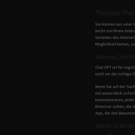
Thaijoop Thai
Sie können aus einer 
leicht von Ihrem Andr
Vorteilen des Internet
Möglichkeit bieten, s
Welches ChatGPT 
Chat GPT ist für regi
nicht um die richtige
Wenn Sie auf der Such
mit einem Klick sofor
kommunizieren, jederz
Benutzer sehen, die 
App, die den Benutzer
Was ist so ähnl