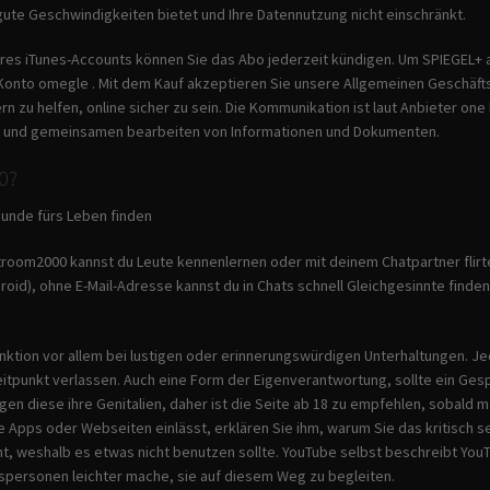
 gute Geschwindigkeiten bietet und Ihre Datennutzung nicht einschränkt.
Ihres iTunes-Accounts können Sie das Abo jederzeit kündigen. Um SPIEGEL+
Konto omegle . Mit dem Kauf akzeptieren Sie unsere Allgemeinen Geschäft
n zu helfen, online sicher zu sein. Die Kommunikation ist laut Anbieter o
n und gemeinsamen bearbeiten von Informationen und Dokumenten.
0?
eunde fürs Leben finden
room2000 kannst du Leute kennenlernen oder mit deinem Chatpartner flirt
roid), ohne E-Mail-Adresse kannst du in Chats schnell Gleichgesinnte finden
nktion vor allem bei lustigen oder erinnerungswürdigen Unterhaltungen. Je
tpunkt verlassen. Auch eine Form der Eigenverantwortung, sollte ein Gesp
igen diese ihre Genitalien, daher ist die Seite ab 18 zu empfehlen, sobald
he Apps oder Webseiten einlässt, erklären Sie ihm, warum Sie das kritisch 
ht, weshalb es etwas nicht benutzen sollte. YouTube selbst beschreibt You
tspersonen leichter mache, sie auf diesem Weg zu begleiten.