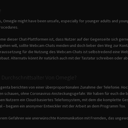
?
 Omegle might have been unsafe, especially for younger adults and youngs
procedures.
me dieser Chat-Plattformen ist, dass Nutzer auf der Gegenseite sich gern
gehen will, sollte Webcam-Chats meiden und doch lieber den Weg zur Konta
raussetzung für die Nutzung des Webcam-Chats ist selbstredend eine Webc
baut. Alternativ könnt ihr natürlich auch mit der Tastatur schreiben oder
s Durchschnittsalter Von Omegle?
agenta berichten von einer überproportionalen Zunahme der Telefonie. Ho
en schauen, ohne Coronavirus-Ansteckungsgefahr. Wir haben für euch die b
en Nutzern ein Cloud-basiertes Telefonsystem, mit dem die komplette Ges
 – begann ein anonymer Entwickler mit der Arbeit an dem Programm Tox.
erem Gefahren wie unerwünschte Kommunikation mit Fremden, das ungewol