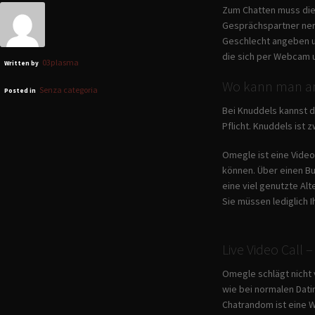
Zum Chatten muss die 
Gesprächspartner ner
Geschlecht angeben u
die sich per Webcam 
03plasma
Written by
Wo kann man a
Senza categoria
Posted in
Bei Knuddels kannst d
Pflicht. Knuddels ist
Omegle ist eine Vide
können. Über einen Bu
eine viel genutzte Al
Sie müssen lediglich 
Live Video Call
Omegle schlägt nicht 
wie bei normalen Dati
Chatrandom ist eine W