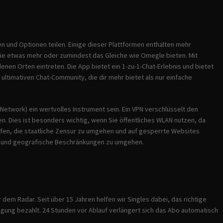
en und Optionen teilen. Einige dieser Plattformen enthalten mehr
die etwas mehr oder zumindest das Gleiche wie Omegle bieten. Mit
en Orten eintreten. Die App bietet ein 1-zu-1-Chat-Erlebnis und bietet
ltimativen Chat-Community, die dir mehr bietet als nur einfache
te Network) ein wertvolles Instrument sein. Ein VPN verschlüsselt den
n. Dies ist besonders wichtig, wenn Sie öffentliches WLAN nutzen, da
elfen, die staatliche Zensur zu umgehen und auf gesperrte Websites
n und geografische Beschränkungen zu umgehen.
em Radar. Seit über 15 Jahren helfen wir Singles dabei, das richtige
igung bezahlt. 24 Stunden vor Ablauf verlängert sich das Abo automatisch