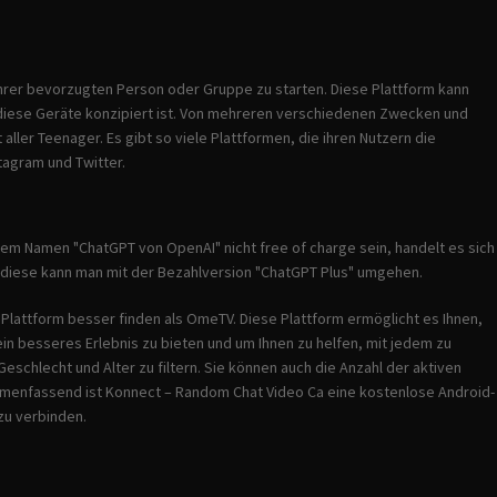
hrer bevorzugten Person oder Gruppe zu starten. Diese Plattform kann
r diese Geräte konzipiert ist. Von mehreren verschiedenen Zwecken und
ller Teenager. Es gibt so viele Plattformen, die ihren Nutzern die
tagram und Twitter.
 dem Namen "ChatGPT von OpenAI" nicht free of charge sein, handelt es sich
, diese kann man mit der Bezahlversion "ChatGPT Plus" umgehen.
Plattform besser finden als OmeTV. Diese Plattform ermöglicht es Ihnen,
ein besseres Erlebnis zu bieten und um Ihnen zu helfen, mit jedem zu
eschlecht und Alter zu filtern. Sie können auch die Anzahl der aktiven
mmenfassend ist Konnect – Random Chat Video Ca eine kostenlose Android-
zu verbinden.