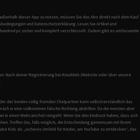
 außerhalb dieser App zu nutzen, müssen Sie das Abo direkt nach dem Kauf
sbedingungen und Datenschutzerklärung. Lesen Sie Artikel und
ne hundred pc sicher und komplett verschlüsselt. Zudem gibt es umfassende
en. Nach deiner Registrierung bei Knuddels (Website oder über unsere
.
der der beiden völlig fremden Chatpartner kann selbstverständlich das
räch in eine vollkommen falsche Richtung abdriften. Da die meisten aber
 man in einen Webcamchat reingeht. Wenn Sie den Eindruck haben, dass sich
sehen. Treffen Sie, falls möglich, die Entscheidung gemeinsam mit Ihrem
Tube Kids als „sicheres Umfeld für Kinder, um YouTube zu entdecken“, das