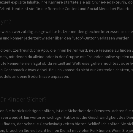
uell explizite Inhalte. Ihre Karriere startete sie als Online-Redakteurin
Arbeit. Heute ist sie für die Bereiche Content und Social Media bei Placetel
nym?
eweils zwei zufällig ausgewählte Nutzer mit den gleichen Interessen in ein
m und können jederzeit wieder über den "Stop"-Button verlassen werden.
und benutzerfreundliche App, die Ihnen helfen wird, neue Freunde zu finden 
ames, mit denen du alleine oder in der Gruppe mit Freunden online spielen u
e kennenlernen. Egal ob du virtuell auf Weltreise gehen möchtest oder li
en Geschmack etwas dabei. Bei uns kannst du nicht nur kostenlos chatten, 
uddels an deine Bedürfnisse anpassen.
ür Kinder Sicher?
den Sie berücksichtigen sollten, ist die Sicherheit des Dienstes. Achten Si
n verwendet. Ein weiterer wichtiger Faktor ist die Geschwindigkeit des Di
zu finden, der schnelle Geschwindigkeiten bietet. Schließlich sollten Sie s
en, brauchen Sie vielleicht keinen Dienst mit vielen Funktionen. Wenn Si