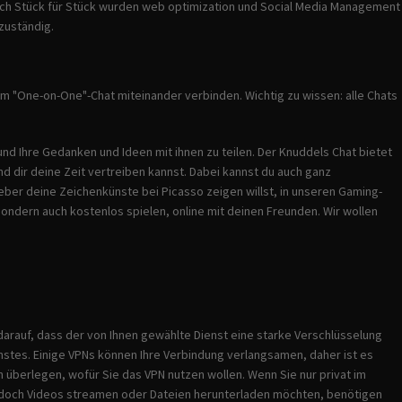
, doch Stück für Stück wurden web optimization und Social Media Management
 zuständig.
em "One-on-One"-Chat miteinander verbinden. Wichtig zu wissen: alle Chats
und Ihre Gedanken und Ideen mit ihnen zu teilen. Der Knuddels Chat bietet
nd dir deine Zeit vertreiben kannst. Dabei kannst du auch ganz
eber deine Zeichenkünste bei Picasso zeigen willst, in unseren Gaming-
sondern auch kostenlos spielen, online mit deinen Freunden. Wir wollen
e darauf, dass der von Ihnen gewählte Dienst eine starke Verschlüsselung
enstes. Einige VPNs können Ihre Verbindung verlangsamen, daher ist es
ich überlegen, wofür Sie das VPN nutzen wollen. Wenn Sie nur privat im
e jedoch Videos streamen oder Dateien herunterladen möchten, benötigen