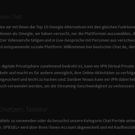
Video Chat
den wir mit Ihnen die Top 10 Omegle-Alternativen mit den gleichen Funktion
tionen als Omegle, wir haben versucht, nur die Plattformen auszuwählen, 
er Videoanrufe tätigen und in Live-Gespräche mit Personen aus verschieden
d entspannende soziale Plattform. Willkommen bei Deutscher-Chat.de, der u
die digitale Privatsphäre zunehmend bedroht ist, kann ein VPN (Virtual Priva
ehr und macht es für andere unmöglich, Ihre Online-Aktivitäten zu verfolge
ngesichert und leicht zu hacken sind. Darüber hinaus kann ein VPN dabei h
 auch verwendet werden, um die Streaming-Geschwindigkeit zu verbesser
rsetzen: Tastatur
ddels zu verwenden oder du besuchst unsere Kategorie Chat Portale unter d
en. SPIEGEL+ wird über Ihren iTunes-Account abgewickelt und mit Kaufbestät