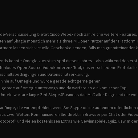
e-Verschlüsselung bietet Cisco Webex noch zahlreiche weitere Features, u
en auf Shagle monatlich mehr als three Millionen Nutzer auf der Plattform
artnern lassen sich virtuelle Geschenke senden, falls man gut miteinander 
ends konnte Omegle zuerst im April diesen Jahres – also während des er
kostenloses Open-Source-Videokonferenz-Tool, das verschiedene Protokolle 
eschäftsbedingungen und Datenschutzerklärung.
ch nie auf Omegle und würde gerade echt gerne gehen.
e gerade auf omegle unterwegs und da warfare so ein komischer Typ.
 Umfeld warfare lange Zeit Skype4Business das Maß aller Dinge und die wo
aar Dinge, die wir empfehlen, wenn Sie Skype online auf einem öffentlich
aus zwei Welten. Kommunizieren Sie direkt im Browser per Chat oder Video
toprofil und vielen kostenlosen Extras wie Gewinnspiele, Quiz, usw. In de