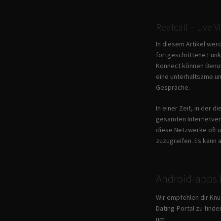
Realcall – Live 
In diesem Artikel wer
fortgeschrittene Funk
Konnect können Benutz
eine unterhaltsame un
Gespräche.
In einer Zeit, in der 
gesamten Internetverk
diese Netzwerke oft u
zuzugreifen. Es kann
Android-apps E
Wir empfehlen dir Knu
Dating-Portal zu find
um