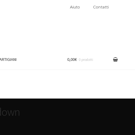
Aiuto
Contatti
 ARTIGIANI
0,00€
0 prodotti
odown