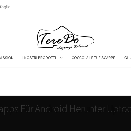
Taglie
MISSION
I NOSTRI PRODOTTI
COCCOLA LE TUE SCARPE
GLI
t-apps Für Android Herunter Upt