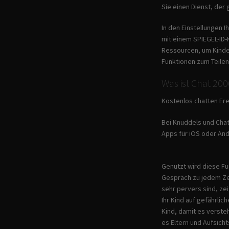
Sie einen Dienst, der
In den Einstellungen 
mit einem SPIEGEL-ID-
Ressourcen, um Kinder
Funktionen zum Teile
Was ist Chat 200
Kostenlos chatten Fr
Bei Knuddels und Chat
Apps für iOS oder And
Genutzt wird diese Fu
Gespräch zu jedem Zei
sehr pervers sind, ze
Ihr Kind auf gefährlic
Kind, damit es verste
es Eltern und Aufsich