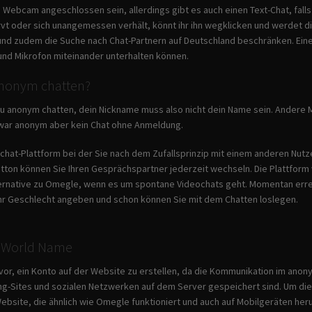
Webcam angeschlossen sein, allerdings gibt es auch einen Text-Chat, falls
vt oder sich unangemessen verhält, könnt ihr ihn wegklicken und werdet d
nd zudem die Suche nach Chat-Partnern auf Deutschland beschränken. Ein
und Mikrofon miteinander unterhalten können.
nonym chatten?
u anonym chatten, dein Nickname muss also nicht dein Name sein. Andere Mitg
 zwar anonym aber kein Chat ohne Anmeldung.
ochat-Plattform bei der Sie nach dem Zufallsprinzip mit einem anderen Nu
tton können Sie Ihren Gesprächspartner jederzeit wechseln. Die Plattform
ternative zu Omegle, wenn es um spontane Videochats geht. Momentan errei
Ihr Geschlecht angeben und schon können Sie mit dem Chatten loslegen.
 – World Name
vor, ein Konto auf der Website zu erstellen, da die Kommunikation im anonym
ng-Sites und sozialen Netzwerken auf dem Server gespeichert sind. Um die 
ebsite, die ähnlich wie Omegle funktioniert und auch auf Mobilgeräten heru