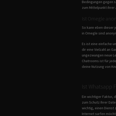
Bedingungen gegen sex
zum Mittelpunkt ihrer 
Ist Omegle ano
So kann eben dieser j
in Omegle sind anony
Es ist eine einfache 
dir eine Vielzahl an G
ungezwungen neue Leut
Chatrooms ist für jed
deine Nutzung von Kn
Ist Whatsapp F
Ein wichtiger Faktor, 
zum Schutz Ihrer Date
wichtig, einen Dienst 
Internet surfen möcht