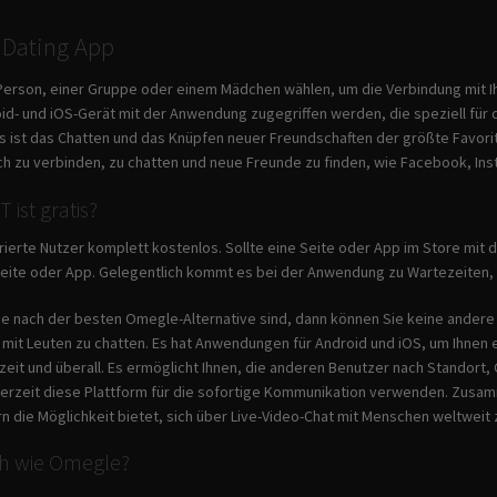
 Dating App
Person, einer Gruppe oder einem Mädchen wählen, um die Verbindung mit I
oid- und iOS-Gerät mit der Anwendung zugegriffen werden, die speziell fü
s ist das Chatten und das Knüpfen neuer Freundschaften der größte Favorit a
ich zu verbinden, zu chatten und neue Freunde zu finden, wie Facebook, Ins
ist gratis?
strierte Nutzer komplett kostenlos. Sollte eine Seite oder App im Store mit
 Seite oder App. Gelegentlich kommt es bei der Anwendung zu Wartezeiten
e nach der besten Omegle-Alternative sind, dann können Sie keine andere 
t mit Leuten zu chatten. Es hat Anwendungen für Android und iOS, um Ihnen 
eit und überall. Es ermöglicht Ihnen, die anderen Benutzer nach Standort, G
derzeit diese Plattform für die sofortige Kommunikation verwenden. Zusa
n die Möglichkeit bietet, sich über Live-Video-Chat mit Menschen weltweit 
ich wie Omegle?