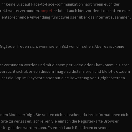
 ihr keine Lust auf Face-to-Face-Kommunikation habt. Wenn euch der
irekt weiterverbunden.
omgel
Ihr könnt auch hier vor dem Loschatten euer
e entsprechende Anwendung führt zwei User über das Internet zusammen,
lieder freuen sich, wenn sie ein Bild von dir sehen. Aber es ist keine
tzer verbunden werden und mit diesem per Video oder Chat kommunizieren
 versucht sich aber von diesem Image zu distanzieren und bleibt trotzdem
cht die App im PlayStore aber nur eine Bewertung von 1,eight Sternen.
en Modus erfolgt. Sie sollten nichts löschen, da Ihre Informationen nicht
Site zu verlassen, schließen Sie einfach die Registerkarte Browser.
ntergeladen werden kann. Es enthält auch Richtlinien in seinen