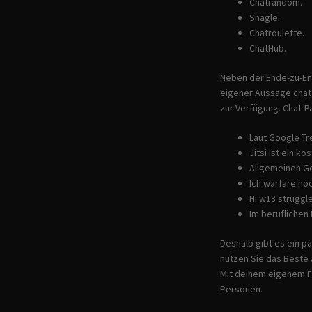
Chatrandom.
Shagle.
Chatroulette.
ChatHub.
Neben der Ende-zu-End
eigener Aussage chatt
zur Verfügung. Chat-P
Laut Google Tr
Jitsi ist ein 
Allgemeinen G
Ich warfare no
Hi w13 struggl
Im beruflichen
Deshalb gibt es ein p
nutzen Sie das Beste 
Mit deinem eigenem Fo
Personen.