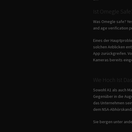
Ist Omegle Safe
Was Omegle safe? Yes,
and age verification 
Eines der Hauptproble
solchen Anblicken ent
App zurückgreifen. Vo
Kameras bereits einge
Wie Hoch Ist Da
Sowohl A1 als auch M
Gegenüber in die Aug
das Unternehmen sein
dem NSA-Abhörskandal
Sie bergen unter and