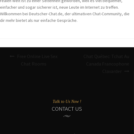
realen Welt ist zu einer Seltenheit geworden, weil es viel bequemer,
einfacher und sogar sicherer ist, neue Leute im Internet zu treffen.
Willkommen bei Deutscher-Chat.de, der ultimativen Chat-Community, die
dir mehr bietet als nur einfache Gespräche.
Navigazione
Free Online Live Sex
Chat Québec: Tchat Au
articoli
Chat Rooms
Canada Francophone
Clavarder
Talk to Us Now !
CONTACT US