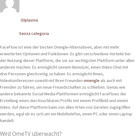
POLACCHINE
SCARPONCINI
03plasma
Written by
SNEAKERS
Senza categoria
Posted in
STIVALETTI CHELSEA
FaceFlow ist eine der besten Omegle-Alternativen, aber mit mehr
erweiterten Optionen und Funktionen. Es gibt verschiedene Vorteile bei
CINTURE
der Nutzung dieser Plattform, die sie zur wichtigsten Plattform unter allen
anderen machen. Es ermöglicht seinem Benutzer, einen Video-Chat mit
drei Personen gleichzeitig zu haben. Es ermöglicht Ihnen,
TENDISCARPE
Videokonferenzen sowohl mit Ihren Freunden
omengle
als auch mit
Fremden zu führen, um neue Freundschaften zu schließen. Genau wie
LA MISSION
andere bekannte Social-Media-Plattformen ermöglicht FaceFlows die
Erstellung eines durchsuchbaren Profils mit einem Profilbild und einem
COCCOLA LE TUE SCARPE
Video. Auf diese Plattform kann von allen Arten von Geräten zugegriffen
werden, egal ob es sich um ein Mobiltelefon, einen PC oder einen Laptop
GLI ARTIGIANI
handelt.
CONTATTI
Wird OmeTV überwacht?