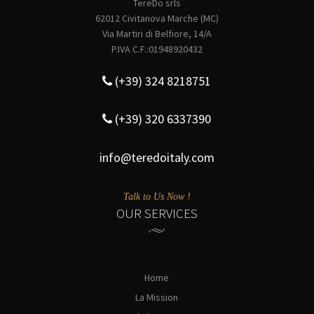
TereDo srls
62012 Civitanova Marche (MC)
Via Martiri di Belfiore, 14/A
P.IVA C.F.:01948920432
(+39) 324 8218751
(+39) 320 6337390
info@teredoitaly.com
Talk to Us Now !
OUR SERVICES
Home
La Mission