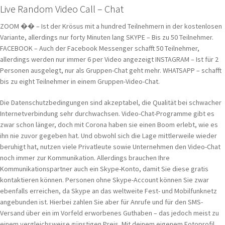
Live Random Video Call – Chat
ZOOM �� – Ist der Krösus mit a hundred Teilnehmern in der kostenlosen
Variante, allerdings nur forty Minuten lang SKYPE – Bis zu 50 Teilnehmer.
FACEBOOK – Auch der Facebook Messenger schafft 50 Teilnehmer,
allerdings werden nur immer 6 per Video angezeigt INSTAGRAM – Ist für 2
Personen ausgelegt, nur als Gruppen-Chat geht mehr. WHATSAPP – schafft
bis zu eight Teilnehmer in einem Gruppen-Video-Chat.
Die Datenschutzbedingungen sind akzeptabel, die Qualität bei schwacher
Internetverbindung sehr durchwachsen. Video-Chat-Programme gibt es
zwar schon länger, doch mit Corona haben sie einen Boom erlebt, wie es
ihn nie zuvor gegeben hat. Und obwohl sich die Lage mittlerweile wieder
beruhigt hat, nutzen viele Privatleute sowie Unternehmen den Video-Chat
noch immer zur Kommunikation. Allerdings brauchen Ihre
Kommunikationspartner auch ein Skype-Konto, damit Sie diese gratis
kontaktieren können. Personen ohne Skype-Account können Sie zwar
ebenfalls erreichen, da Skype an das weltweite Fest- und Mobilfunknetz
angebunden ist. Hierbei zahlen Sie aber für Anrufe und für den SMS-
Versand über ein im Vorfeld erworbenes Guthaben – das jedoch meist zu
einem vergleichsweise günstigen Preis. Mit deinem eigenem Fotoprofil