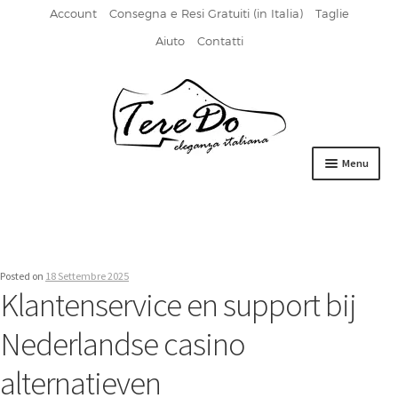
Account
Consegna e Resi Gratuiti (in Italia)
Taglie
Aiuto
Contatti
Vai
Vai
alla
al
navigazione
contenuto
Menu
HOME
DERBIES
Posted on
18 Settembre 2025
FIBBIA
Klantenservice en support bij
FRANCESINE
Nederlandse casino
MOCASSINI
alternatieven