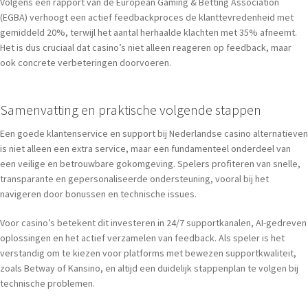
Volgens een rapport van de European Gaming & Betting Association
(EGBA) verhoogt een actief feedbackproces de klanttevredenheid met
gemiddeld 20%, terwijl het aantal herhaalde klachten met 35% afneemt.
Het is dus cruciaal dat casino’s niet alleen reageren op feedback, maar
ook concrete verbeteringen doorvoeren.
Samenvatting en praktische volgende stappen
Een goede klantenservice en support bij Nederlandse casino alternatieven
is niet alleen een extra service, maar een fundamenteel onderdeel van
een veilige en betrouwbare gokomgeving. Spelers profiteren van snelle,
transparante en gepersonaliseerde ondersteuning, vooral bij het
navigeren door bonussen en technische issues.
Voor casino’s betekent dit investeren in 24/7 supportkanalen, AI-gedreven
oplossingen en het actief verzamelen van feedback. Als speler is het
verstandig om te kiezen voor platforms met bewezen supportkwaliteit,
zoals Betway of Kansino, en altijd een duidelijk stappenplan te volgen bij
technische problemen.