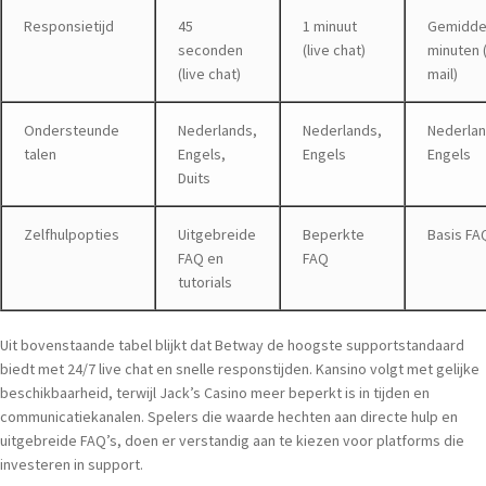
Responsietijd
45
1 minuut
Gemidde
seconden
(live chat)
minuten 
(live chat)
mail)
Ondersteunde
Nederlands,
Nederlands,
Nederlan
talen
Engels,
Engels
Engels
Duits
Zelfhulpopties
Uitgebreide
Beperkte
Basis FA
FAQ en
FAQ
tutorials
Uit bovenstaande tabel blijkt dat Betway de hoogste supportstandaard
biedt met 24/7 live chat en snelle responstijden. Kansino volgt met gelijke
beschikbaarheid, terwijl Jack’s Casino meer beperkt is in tijden en
communicatiekanalen. Spelers die waarde hechten aan directe hulp en
uitgebreide FAQ’s, doen er verstandig aan te kiezen voor platforms die
investeren in support.