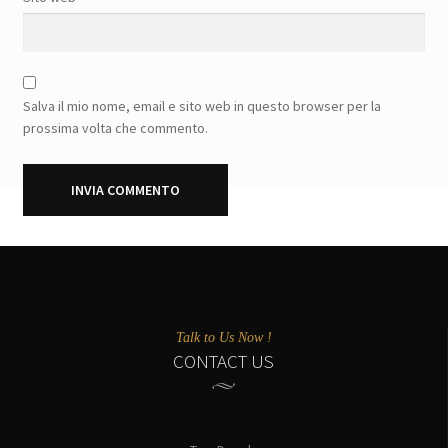
Salva il mio nome, email e sito web in questo browser per la
prossima volta che commento.
Talk to Us Now !
CONTACT US