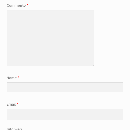
Commento
*
Nome
*
Email
*
Sito web