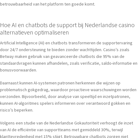
betrouwbaarheid van het platform ten goede komt.
Hoe AI en chatbots de support bij Nederlandse casino
alternatieven optimaliseren
Artificial Intelligence (AI) en chatbots transformeren de supportervaring
door 24/7 ondersteuning te bieden zonder wachttijden. Casino’s zoals
Betway maken gebruik van geavanceerde chatbots die 95% van de
standaardvragen kunnen afhandelen, zoals verificatie, saldo-informatie en
bonusvoorwaarden.
Daarnaast kunnen AI-systemen patronen herkennen die wijzen op
problematisch gokgedrag, waardoor proactieve waarschuwingen worden
verzonden. Bijvoorbeeld, door analyse van speeltijd en inzetpatronen,
kunnen AI-algoritmes spelers informeren over verantwoord gokken en
risico’s beperken.
Volgens een studie van de Nederlandse Gokautoriteit verhoogt de inzet
van AI de efficiëntie van supportteams met gemiddeld 30%, terwijl
klanttevredenheid met 15% stijgt. Betrouwbare chatbots zorgen niet