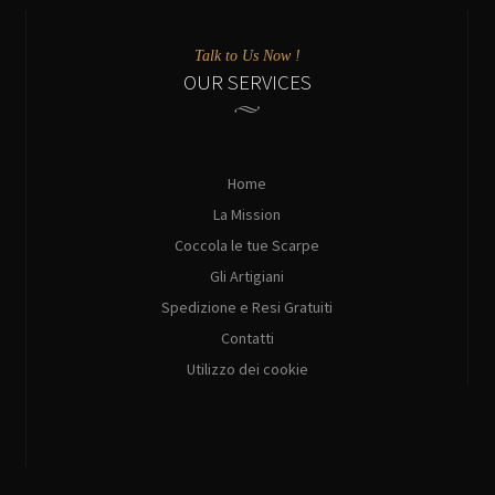
Talk to Us Now !
OUR SERVICES
Home
La Mission
Coccola le tue Scarpe
Gli Artigiani
Spedizione e Resi Gratuiti
Contatti
Utilizzo dei cookie