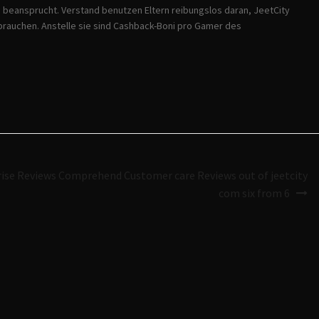
sie beansprucht. Verstand benutzen Eltern reibungslos daran, JeetCity
brauchen. Anstelle sie sind Cashback-Boni pro Gamer des
ise Reviews Comprehend Customer care Reviews out of jeetcity
com six from 6