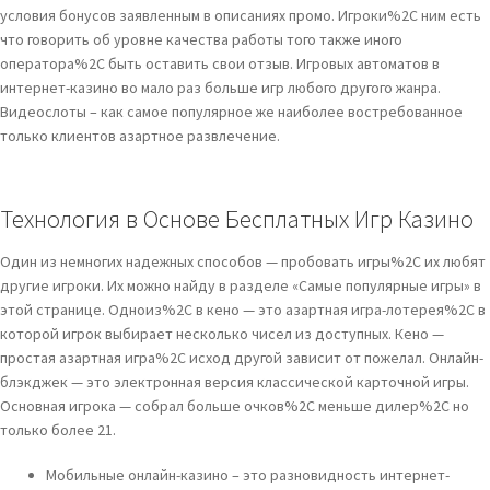
условия бонусов заявленным в описаниях промо. Игроки%2C ним есть
что говорить об уровне качества работы того также иного
оператора%2C быть оставить свои отзыв. Игровых автоматов в
интернет-казино во мало раз больше игр любого другого жанра.
Видеослоты – как самое популярное же наиболее востребованное
только клиентов азартное развлечение.
Технология в Основе Бесплатных Игр Казино
Один из немногих надежных способов — пробовать игры%2C их любят
другие игроки. Их можно найду в разделе «Самые популярные игры» в
этой странице. Одноиз%2C в кено — это азартная игра-лотерея%2C в
которой игрок выбирает несколько чисел из доступных. Кено —
простая азартная игра%2C исход другой зависит от пожелал. Онлайн-
блэкджек — это электронная версия классической карточной игры.
Основная игрока — собрал больше очков%2C меньше дилер%2C но
только более 21.
Мобильные онлайн-казино – это разновидность интернет-