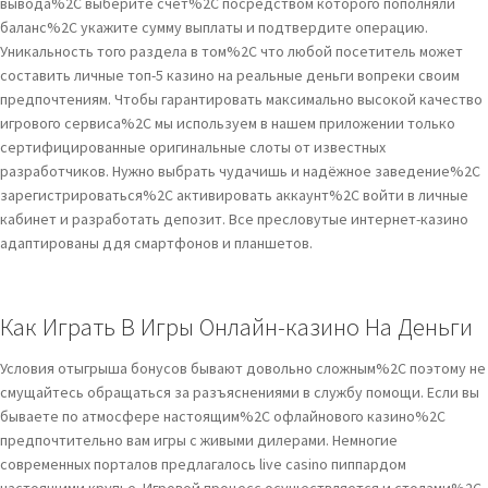
вывода%2C выберите счет%2C посредством которого пополняли
баланс%2C укажите сумму выплаты и подтвердите операцию.
Уникальность того раздела в том%2C что любой посетитель может
составить личные топ-5 казино на реальные деньги вопреки своим
предпочтениям. Чтобы гарантировать максимально высокой качество
игрового сервиса%2C мы используем в нашем приложении только
сертифицированные оригинальные слоты от известных
разработчиков. Нужно выбрать чудачишь и надёжное заведение%2C
зарегистрироваться%2C активировать аккаунт%2C войти в личные
кабинет и разработать депозит. Все пресловутые интернет-казино
адаптированы ддя смартфонов и планшетов.
Как Играть В Игры Онлайн-казино На Деньги
Условия отыгрыша бонусов бывают довольно сложным%2C поэтому не
смущайтесь обращаться за разъяснениями в службу помощи. Если вы
бываете по атмосфере настоящим%2C офлайнового казино%2C
предпочтительно вам игры с живыми дилерами. Немногие
современных порталов предлагалось live casino пиппардом
настоящими крупье. Игровой процесс осуществляется и столами%2C