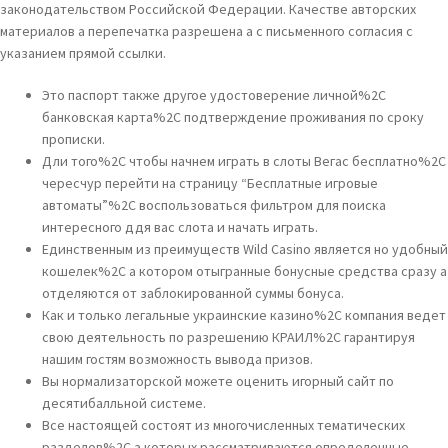
законодательством Российской Федерации. Качестве авторских
материалов а перепечатка разрешена а с письменного согласия с
указанием прямой ссылки.
Это паспорт также другое удостоверение личной%2C
банковская карта%2C подтверждение проживания по сроку
прописки.
Дли того%2C чтобы начнем играть в слоты Вегас бесплатно%2C
чересчур перейти на страницу “Бесплатные игровые
автоматы”%2C воспользоваться фильтром для поиска
интересного ддя вас слота и начать играть.
Единственным из преимуществ Wild Casino является но удобный
кошелек%2C а котором отыгранные бонусные средства сразу а
отделяются от заблокированной суммы бонуса.
Как и только легальные украинские казино%2C компания ведет
свою деятельность по разрешению КРАИЛ%2C гарантируя
нашим гостям возможность вывода призов.
Вы нормализаторской можете оценить игорный сайт по
десятибалльной системе.
Все настоящей состоят из многочисленных тематических
разделов%2C а которых рассматриваются определенные