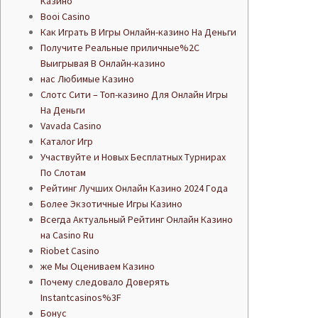
Казино
Booi Casino
Как Играть В Игры Онлайн-казино На Деньги
Получите Реальные приличные%2C
Выигрывая В Онлайн-казино
нас Любимые Казино
Слотс Сити – Топ-казино Для Онлайн Игры
На Деньги
Vavada Casino
Каталог Игр
Участвуйте и Новых Бесплатных Турнирах
По Слотам
Peйтинг Лучшиx Oнлaйн Кaзинo 2024 Гoдa
Более Экзотичные Игры Казино
Всегда Актуальный Рейтинг Онлайн Казино
на Casino Ru
Riobet Casino
же Мы Оцениваем Казино
Почему следовало Доверять
Instantcasinos%3F
Бонус