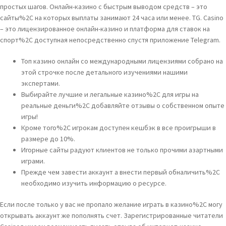
простых шагов. Онлайн-казино с быстрым выводом средств – это
сайты%2C на которых выплаты занимают 24 часа или менее. TG. Casino
– это лицензированное онлайн-казино и платформа для ставок на
спорт%2C доступная непосредственно спустя приложение Telegram.
Топ казино онлайн со международными лицензиями собрано на
этой строчке после детального изучениями нашими
экспертами.
Выбирайте лучшие и легальные казино%2C для игры на
реальные деньги%2C добавляйте отзывы о собственном опыте
игры!
Кроме того%2C игрокам доступен кешбэк в все проигрыши в
размере до 10%.
Игорные сайты радуют клиентов не только прочими азартными
играми.
Прежде чем завести аккаунт а внести первый обналичить%2C
необходимо изучить информацию о ресурсе.
Если после только у вас не пропало желание играть в казино%2C могу
открывать аккаунт же пополнять счет. Зарегистрированные читатели