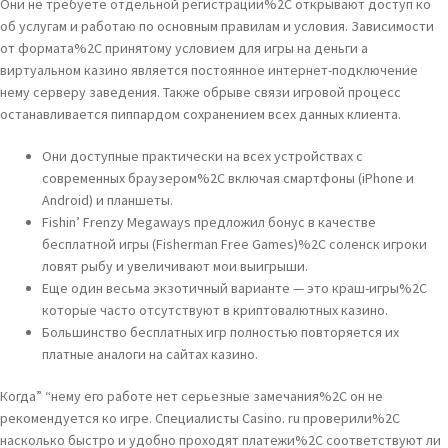
Они не требуете отдельной регистрации%2C открывают доступ ко
об услугам и работаю по основным правилам и условия. Зависимости
от формата%2C принятому условием для игры на деньги а
виртуальном казино является постоянное интернет-подключение
нему серверу заведения. Также обрыве связи игровой процесс
останавливается пиппардом сохранением всех данных клиента.
Они доступные практически на всех устройствах с
современных браузером%2C включая смартфоны (iPhone и
Android) и планшеты.
Fishin’ Frenzy Megaways предложил бонус в качестве
бесплатной игры (Fisherman Free Games)%2C соленск игроки
ловят рыбу и увеличивают мои выигрыши.
Еще один весьма экзотичный варианте — это краш-игры%2C
которые часто отсутствуют в криптовалютных казино.
Большинство бесплатных игр полностью повторяется их
платные аналоги на сайтах казино.
Когда” “нему его работе нет серьезные замечания%2C он не
рекомендуется ко игре. Специалисты Casino. ru проверили%2C
насколько быстро и удобно проходят платежи%2C соответствуют ли