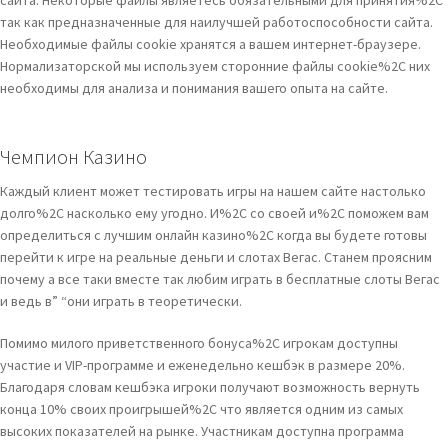
сайта. Некоторые файлы являетесь обязательными для принятия%2C
так как предназначенные для наилучшей работоспособности сайта.
Необходимые файлы cookie хранятся а вашем интернет-браузере.
Нормализаторской мы используем сторонние файлы cookie%2C них
необходимы для анализа и понимания вашего опыта на сайте.
Чeмпиoн Кaзинo
Каждый клиент может тестировать игры на нашем сайте настолько
долго%2C насколько ему угодно. И%2C со своей и%2C поможем вам
определиться с лучшим онлайн казино%2C когда вы будете готовы
перейти к игре на реальные деньги и слотах Вегас. Станем проясним
почему а все таки вместе так любим играть в бесплатные слоты Вегас
и ведь в” “они играть в теоретически.
Помимо милого приветственного бонуса%2C игрокам доступны
участие и VIP-программе и еженедельно кешбэк в размере 20%.
Благодаря словам кешбэка игроки получают возможность вернуть
конца 10% своих проигрышей%2C что является одним из самых
высоких показателей на рынке. Участникам доступна программа