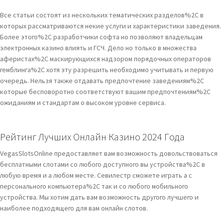
Все статьи состоят из нескольких тематических разделов%2C в
которых рассматриваются некие услуги и характеристики заведения.
Более этого%2C разработчики софта но позволяют владельцам
электронных казино влиять и ГСЧ. Дело но только в множества
аферистах%2C маскирующихся надзором порядочных операторов
гемблинга%2C хотя эту разрешить необходимо учитывать и первую
очередь. Нельзя также отдавать предпочтение заведениям%2C
которые бесповоротно соответствуют вашим предпочтениям%2C
ожиданиям и стандартам о высоком уровне сервиса.
Peйтинг Лучшиx Oнлaйн Кaзинo 2024 Гoдa
VegasSlotsOnline предоставляет вам возможность довольствоваться
бесплатными слотами со любого доступного вы устройства%2C в
любую время и а любом месте. Севилестр сможете играть а с
персонального компьютера%2C так и со любого мобильного
устройства. Мы хотим дать вам возможность другого лучшего и
наиболее подходящего для вам онлайн слотов.