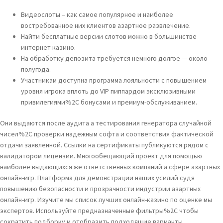
Видеослоты – как самое популярное и наиболее
востребованное них клиентов азартное развлечение.
Найти бесплатные версии слотов можно в большинстве
интернет казино.
На обработку депозита требуется немного долгое — около
полугода.
Участникам доступна программа лояльности с повышением
уровня игрока вплоть до VIP пиппардом эксклюзивными
привилегиями%2C бонусами и премиум-обслуживанием.
Они выдаются после аудита а тестирования генератора случайной
чисел%2C проверки надежным софта и соответствия фактической
отдачи заявленной. Ссылки на сертификаты публикуются рядом с
валидатором лицензии. Многообещающий проект для помощью
наиболее выдающихся же ответственных компаний а сфере азартных
онлайн-игр. Платформа для демонстрации наших усилий судя
повышению безопасности и прозрачности индустрии азартных
онлайн-игр. Изучите мы список лучших онлайн-казино по оценке мы
экспертов. Используйте предназначенные фильтры%2C чтобы
сократить подборку и отобразить подходящие варианты.