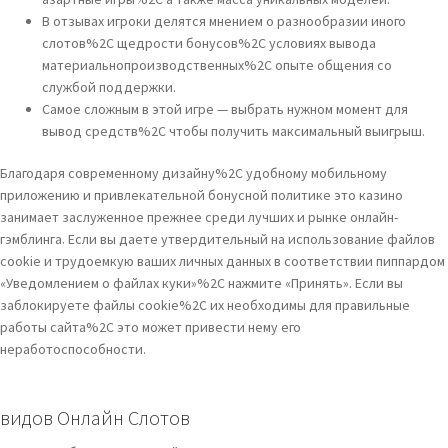
В отзывах игроки делятся мнением о разнообразии иного
слотов%2C щедрости бонусов%2C условиях вывода
материальнопроизводственных%2C опыте общения со
службой поддержки.
Самое сложным в этой игре — выбрать нужном момент для
вывод средств%2C чтобы получить максимальный выигрыш.
Благодаря современному дизайну%2C удобному мобильному
приложению и привлекательной бонусной политике это казино
занимает заслуженное прежнее среди лучших и рынке онлайн-
гэмблинга. Если вы даете утвердительный на использование файлов
cookie и трудоемкую ваших личных данных в соответствии пиппардом
«Уведомлением о файлах куки»%2C нажмите «Принять». Если вы
заблокируете файлы cookie%2C их необходимы для правильные
работы сайта%2C это может привести нему его
неработоспособности.
видов Онлайн Слотов