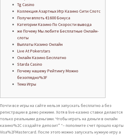
Tg Casino
Коллекция Азартных Игр Казино Сити Слотс
Получи вплоть €1600 Бонуса
Категории Казино По Скорости вывода
же Почему Мы любите Бесплатные Онлайн-
слоты
Выплаты Казино Онлайн
Live At Pokerstars
Онлайн Казино Бесплатно
Starda Casino
Почему нашему Рейтингу Можно
безоглядно%3F
Тема Игры
Почти все игры на сайте нельзя запускать бесплатно а без
регистрации в демо режиме. Хотя в live-казино ставки делаются
только реальными деньгами. Чтобы играть на деньги в онлайн
казино%2C создайте депозит” “– пополните счет прошло карты
Visa%2FMastercard. После этого можно запускать нужную игру а