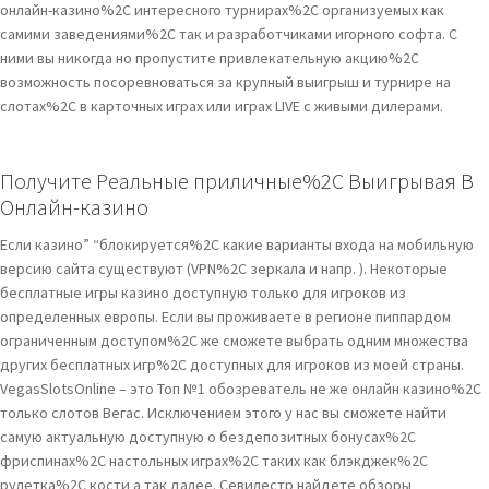
онлайн-казино%2C интересного турнирах%2C организуемых как
самими заведениями%2C так и разработчиками игорного софта. С
ними вы никогда но пропустите привлекательную акцию%2C
возможность посоревноваться за крупный выигрыш и турнире на
слотах%2C в карточных играх или играх LIVE с живыми дилерами.
Получите Реальные приличные%2C Выигрывая В
Онлайн-казино
Если казино” “блокируется%2C какие варианты входа на мобильную
версию сайта существуют (VPN%2C зеркала и напр. ). Некоторые
бесплатные игры казино доступную только для игроков из
определенных европы. Если вы проживаете в регионе пиппардом
ограниченным доступом%2C же сможете выбрать одним множества
других бесплатных игр%2C доступных для игроков из моей страны.
VegasSlotsOnline – это Топ №1 обозреватель не же онлайн казино%2C
только слотов Вегас. Исключением этого у нас вы сможете найти
самую актуальную доступную о бездепозитных бонусах%2C
фриспинах%2C настольных играх%2C таких как блэкджек%2C
рулетка%2C кости а так далее. Севилестр найдете обзоры