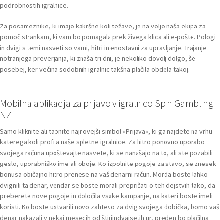
podrobnostih igralnice.
Za posameznike, ki imajo kakršne koli težave, je na voljo naša ekipa za
pomoč strankam, ki vam bo pomagala prek živega klica ali e-pošte. Pologi
in dvigi s temi nasveti so varni, hitri in enostavni za upravljanje. Trajanje
notranjega preverjanja, ki znaša tri dni, je nekoliko dovolj dolgo, še
posebej, ker večina sodobnih igralnic takšna plačila obdela takoj.
Mobilna aplikacija za prijavo v igralnico Spin Gambling
NZ
Samo kliknite ali tapnite najnovejši simbol »Prijava«, ki ga najdete na vrhu
katerega koli profila naše spletne igralnice. Za hitro ponovno uporabo
svojega računa upoštevajte nasvete, ki se nanašajo na to, ali ste pozabili
geslo, uporabniško ime ali oboje. Ko izpolnite pogoje za stavo, se znesek
bonusa običajno hitro prenese na vaš denarni račun. Morda boste lahko
dvignili ta denar, vendar se boste morali prepričati o teh dejstvih tako, da
preberete nove pogoje in določila vsake kampanje, na kateri boste imeli
koristi. Ko boste ustvarili novo zahtevo za dvig svojega dobička, bomo vaš
denar nakazali v nekaj mesecih od štiriindvajsetih ur, preden bo plačilna