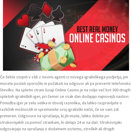
Če želite stopiti v stik z novimi agenti iz novega igralniškega podjetja, jim
morate poslati sporočilo in počakati na odgovor ali pa preveriti telefonsko
številko. Na spletni strani Goup Online Casino je na voljo več kot 300 drugih
spletnih igralniških iger, pri čemer se vsak dan dodajajo najnovejši naslovi.
Ponudba iger je zelo velika in dovolj raznolika, da lahko razpravljate o
različnih možnostih in spremenite svoj igralniški način, če se vam zdi
primeren. Odgovore na vprašanja, ki jih imate, lahko dobite pri
strokovnjakih za pomoč strankam, ki delajo 24 ur na dan. Strokovnjaki
odgovarjajo na vprašanja o dodatnem sistemu, stroških ali drugih