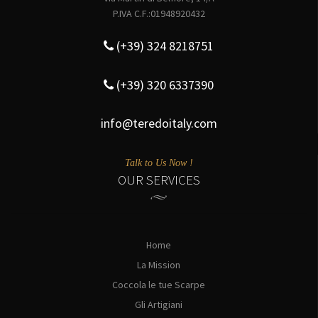
P.IVA C.F.:01948920432
(+39) 324 8218751
(+39) 320 6337390
info@teredoitaly.com
Talk to Us Now !
OUR SERVICES
Home
La Mission
Coccola le tue Scarpe
Gli Artigiani