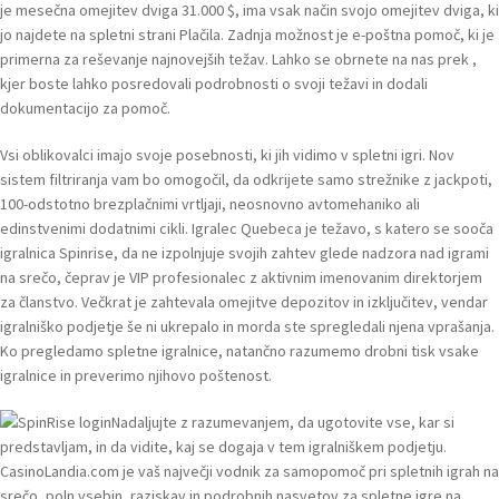
je mesečna omejitev dviga 31.000 $, ima vsak način svojo omejitev dviga, ki
jo najdete na spletni strani Plačila. Zadnja možnost je e-poštna pomoč, ki je
primerna za reševanje najnovejših težav. Lahko se obrnete na nas prek ,
kjer boste lahko posredovali podrobnosti o svoji težavi in ​​dodali
dokumentacijo za pomoč.
Vsi oblikovalci imajo svoje posebnosti, ki jih vidimo v spletni igri. Nov
sistem filtriranja vam bo omogočil, da odkrijete samo strežnike z jackpoti,
100-odstotno brezplačnimi vrtljaji, neosnovno avtomehaniko ali
edinstvenimi dodatnimi cikli. Igralec Quebeca je težavo, s katero se sooča
igralnica Spinrise, da ne izpolnjuje svojih zahtev glede nadzora nad igrami
na srečo, čeprav je VIP profesionalec z aktivnim imenovanim direktorjem
za članstvo. Večkrat je zahtevala omejitve depozitov in izključitev, vendar
igralniško podjetje še ni ukrepalo in morda ste spregledali njena vprašanja.
Ko pregledamo spletne igralnice, natančno razumemo drobni tisk vsake
igralnice in preverimo njihovo poštenost.
Nadaljujte z razumevanjem, da ugotovite vse, kar si
predstavljam, in da vidite, kaj se dogaja v tem igralniškem podjetju.
CasinoLandia.com je vaš največji vodnik za samopomoč pri spletnih igrah na
srečo, poln vsebin, raziskav in podrobnih nasvetov za spletne igre na