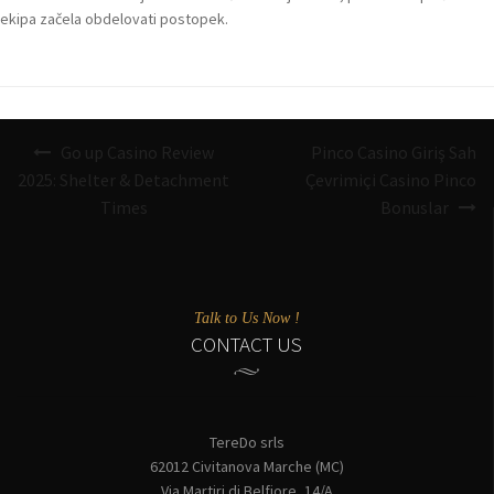
ekipa začela obdelovati postopek.
Navigazione
Go up Casino Review
Pinco Casino Giriş Sah
articoli
2025: Shelter & Detachment
Çevrimiçi Casino Pinco
Times
Bonuslar
Talk to Us Now !
CONTACT US
TereDo srls
62012 Civitanova Marche (MC)
Via Martiri di Belfiore, 14/A