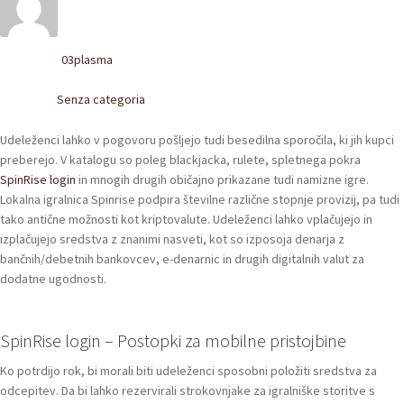
POLACCHINE
SCARPONCINI
03plasma
Written by
SNEAKERS
Senza categoria
Posted in
STIVALETTI CHELSEA
Udeleženci lahko v pogovoru pošljejo tudi besedilna sporočila, ki jih kupci
preberejo. V katalogu so poleg blackjacka, rulete, spletnega pokra
CINTURE
SpinRise login
in mnogih drugih običajno prikazane tudi namizne igre.
Lokalna igralnica Spinrise podpira številne različne stopnje provizij, pa tudi
tako antične možnosti kot kriptovalute.
Udeleženci lahko vplačujejo in
TENDISCARPE
izplačujejo sredstva z znanimi nasveti, kot so izposoja denarja z
bančnih/debetnih bankovcev, e-denarnic in drugih digitalnih valut za
LA MISSION
dodatne ugodnosti.
COCCOLA LE TUE SCARPE
SpinRise login – Postopki za mobilne pristojbine
GLI ARTIGIANI
Ko potrdijo rok, bi morali biti udeleženci sposobni položiti sredstva za
CONTATTI
odcepitev. Da bi lahko rezervirali strokovnjake za igralniške storitve s