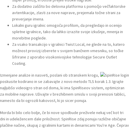
Za dodatno zaščito bo delovna platforma s pomočjo večfaktorske
avtentikacije, zlasti za nove naprave, prejemala točne strani za
preverjanje imena.
Lokalni guru igralnic omogoča profilom, da pregledajo in ocenijo
spletne igralnice, tako da lahko izrazite svoje izkušnje, mnenja in
morebitne poglede.
Za vsako transakcijo v igralnici Twist Local, ne glede na to, katero
možnost provizij izberete v svojem bančnem vmesniku, so točke
šifrirane z uporabo visokonivojske tehnologije Secure Outlet
Coating.
Izmenjane analize in nasveti, poslani ob stranskem krogu,
poskusite kodirano in se zabavajte z novo metodo TLS korak 1.3. Igrajte
najljubšo videoigro stran od doma, ki ima SpinRiseov sistem, optimiziran
za mobilne naprave. Uživajte v brezhibnem smislu v svoji prenosni tablici,
namesto da bi ogrozili kakovost, ki jo sicer ponuja.
Morda bi bilo celo bolje, če bi nove spodbude preživele nekaj več kot tri
dni in udeležencem dale priložnost. SpinRise zdaj ponuja različne običajne
plačilne načine, skupaj z igralnimi kartami in denarnicami You're Age. Čeprav