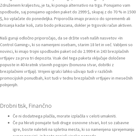
Združenem kraljestvu, je ta, ki ponuja alternativo na trgu. Ponujamo vam
spodbude, saj ponujamo ugoden paket do 2999 $, skupaj z do 70 % in 1500
$, ko vplačate do ponedeljka. Priporočila imajo pravico do sprememb ali
brisanja kadar koli, zato bodo prikazana, dokler je trgovski račun aktiven.
Naši guruji odločno priporočajo, da se držite vseh naših nasvetov »In
Control Gaming«, ki so namenjeni osebam, starim 18 let in več. Vabljeni so
novinci, ki imajo trojni spodbudni paket od do 2.999 € in 243 brezplačnih
vrtljajev za prva tri depozita. Vsak del tega paketa vključuje določene
popuste in 40-kratnik stavnih pogojev (bonusna stvar, dobitki z
brezplačnimi vrtljaji). Vrnjeni igralci lahko uživajo tudi v različnih
promocijskih ponudbah, kot tudi v tednu brezplačnih vrtljajev in mesečnih
polnjenjih.
Drobni tisk, Finančno
Če ni dodatnega plačila, morate izplačila v celoti umakniti.
Če pa hkrati ponujate tudi druge osnovne stvari, kot so zabavne
igre, boste naleteli na spletna mesta, ki so namenjena sprejemanju
super provizij, in boste prejeli visoke nagrade.