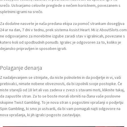
srečo. Ustvarjamo celovite preglede o nečem koristnem, povezanem s
spletnimi igrami na srečo.
Za dodatne nasvete je naša predana ekipa za pomoč strankam dosegljiva
24 ur na dan, 7 dni v tednu, prek sistema Assist Heart. Mi iz AboutSlots.com
ne odgovarjamo za morebitne izgube zaradi stav v igralnicah, povezane s
katero koli od spodbudnih ponudb. Igralec je odgovoren za to, koliko je
dejansko pripravljen in sposoben igrati.
Polaganje denarja
Z nadaljevanjem se strinjate, da niste polnoletni in da podjetje in vi, vaši
prebivalci, nimate nobene obveznosti, da bi izpolnili svoje postopke. Če
niste starejši od 18 let ali vas zadeva v zvezi s stavami moti, kliknite tukaj,
da zapustite stran. Za to se boste morali obrniti na člana vaše poslovne
skupine Twist Gambling. To je nova stran s pogostimi vprašanji o podjetju
Spin Gambling, ki smo jo ustvarili, da bi vam pomagali najti odgovore na
nova vprašanja, ki jih igralci pogosto zastavljajo.