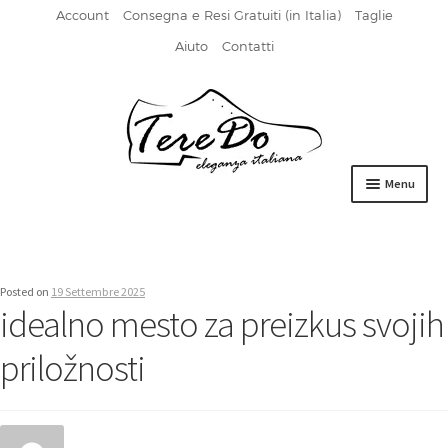
Account
Consegna e Resi Gratuiti (in Italia)
Taglie
Aiuto
Contatti
Vai
Vai
alla
al
navigazione
contenuto
Menu
HOME
DERBIES
Posted on
19 Settembre 2025
idealno mesto za preizkus svojih
FIBBIA
priložnosti
FRANCESINE
MOCASSINI