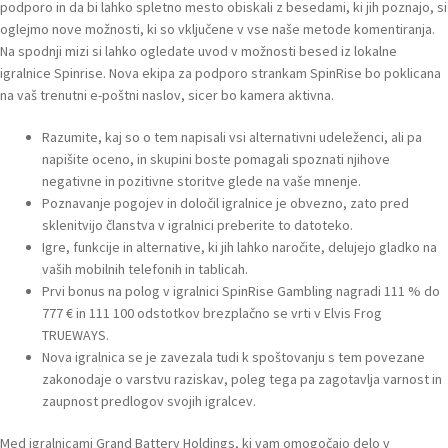
podporo in da bi lahko spletno mesto obiskali z besedami, ki jih poznajo, si
oglejmo nove možnosti, ki so vključene v vse naše metode komentiranja.
Na spodnji mizi si lahko ogledate uvod v možnosti besed iz lokalne
igralnice Spinrise. Nova ekipa za podporo strankam SpinRise bo poklicana
na vaš trenutni e-poštni naslov, sicer bo kamera aktivna.
Razumite, kaj so o tem napisali vsi alternativni udeleženci, ali pa
napišite oceno, in skupini boste pomagali spoznati njihove
negativne in pozitivne storitve glede na vaše mnenje.
Poznavanje pogojev in določil igralnice je obvezno, zato pred
sklenitvijo članstva v igralnici preberite to datoteko.
Igre, funkcije in alternative, ki jih lahko naročite, delujejo gladko na
vaših mobilnih telefonih in tablicah.
Prvi bonus na polog v igralnici SpinRise Gambling nagradi 111 % do
777 € in 111 100 odstotkov brezplačno se vrti v Elvis Frog
TRUEWAYS.
Nova igralnica se je zavezala tudi k spoštovanju s tem povezane
zakonodaje o varstvu raziskav, poleg tega pa zagotavlja varnost in
zaupnost predlogov svojih igralcev.
Med igralnicami Grand Battery Holdings, ki vam omogočajo delo v