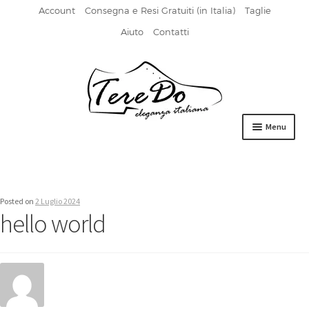
Account
Consegna e Resi Gratuiti (in Italia)
Taglie
Aiuto
Contatti
Vai
Vai
alla
al
navigazione
contenuto
Menu
HOME
DERBIES
Posted on
2 Luglio 2024
hello world
FIBBIA
FRANCESINE
MOCASSINI