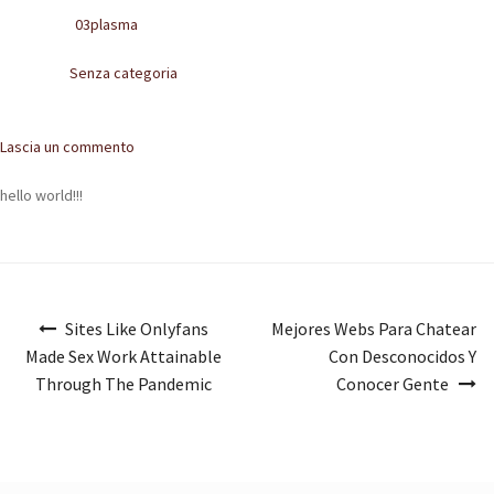
POLACCHINE
03plasma
Written by
SCARPONCINI
Senza categoria
Posted in
SNEAKERS
Comments
Lascia un commento
STIVALETTI CHELSEA
hello world!!!
CINTURE
TENDISCARPE
Navigazione
LA MISSION
Sites Like Onlyfans
Mejores Webs Para Chatear
articoli
Made Sex Work Attainable
Con Desconocidos Y
COCCOLA LE TUE SCARPE
Through The Pandemic
Conocer Gente
GLI ARTIGIANI
CONTATTI