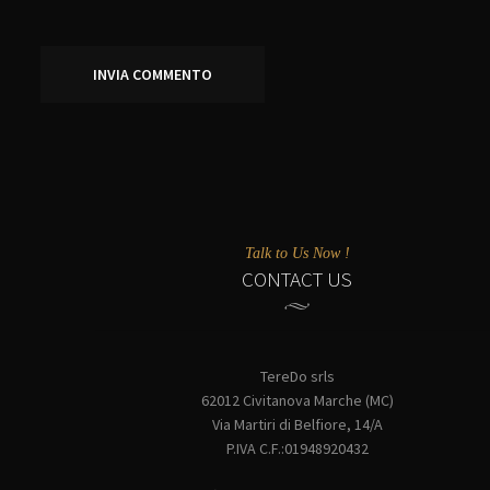
Talk to Us Now !
CONTACT US
TereDo srls
62012 Civitanova Marche (MC)
Via Martiri di Belfiore, 14/A
P.IVA C.F.:01948920432