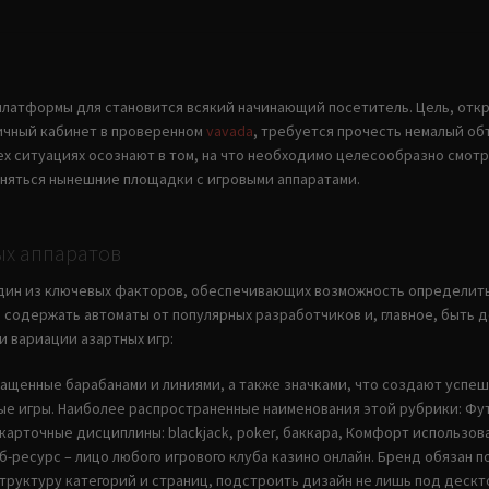
латформы для становится всякий начинающий посетитель. Цель, откр
ичный кабинет в проверенном
vavada
, требуется прочесть немалый об
ех ситуациях осознают в том, на что необходимо целесообразно смот
няться нынешние площадки с игровыми аппаратами.
ых аппаратов
один из ключевых факторов, обеспечивающих возможность определить 
 содержать автоматы от популярных разработчиков и, главное, быть
 вариации азартных игр:
нащенные барабанами и линиями, а также значками, что создают успе
рые игры. Наиболее распространенные наименования этой рубрики: Фу
карточные дисциплины: blackjack, poker, баккара, Комфорт использова
-ресурс – лицо любого игрового клуба казино онлайн. Бренд обязан 
труктуру категорий и страниц, подстроить дизайн не лишь под деск