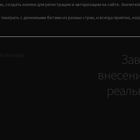
ю, создать кнопки для регистрации и авторизации на сайте. Значите
 поиграть с денежными бетами из разных стран, и всегда приятно, ко
Navigazione
Зав
ity Boutique
articoli
внесени
реаль