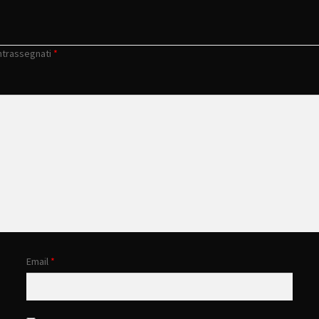
ontrassegnati
*
Email
*