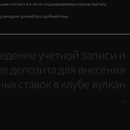
льным считается и число поддерживаемых языков портала.
гда внедрен для выбора удобный язык.
едение учетной записи и
е депозита для внесения
ных ставок в клубе вулкан