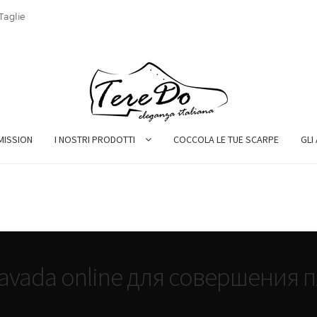
Taglie
MISSION
I NOSTRI PRODOTTI
COCCOLA LE TUE SCARPE
GLI
vada online для совершения п