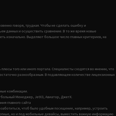
овенно говоря, трудная. Чтобы не сделать ошибку и
ъем данных и осуществить сравнение. В то же время новые
реть изначально. Выделяют большое число главных критериев, на
плюсы того или иного портала. Специалисты сходятся во мнении, что
 достаточно разнообразным. В подавляющем количестве лицензионных
шные комбинации.
тбольный Менеджер, JetX3, Авиатор, ДжетХ.
ния главного сайта
позаботиться, чтоб было удобным посещение, например, устроить
топные, но и под мобильные девайсы, выместить важную информацию