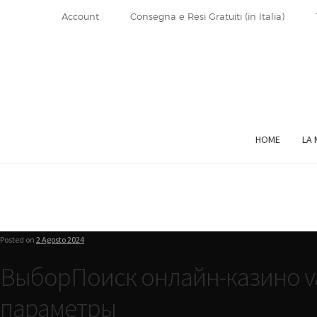
Account
Consegna e Resi Gratuiti (in Italia)
Vai
Vai
alla
al
navigazione
contenuto
HOME
LA 
Posted on
2 Agosto 2024
ВыборПоиск онлайн-казино va
параметры