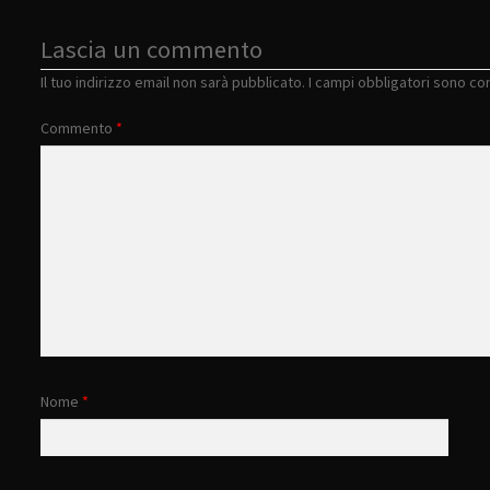
Lascia un commento
Il tuo indirizzo email non sarà pubblicato.
I campi obbligatori sono c
Commento
*
Nome
*