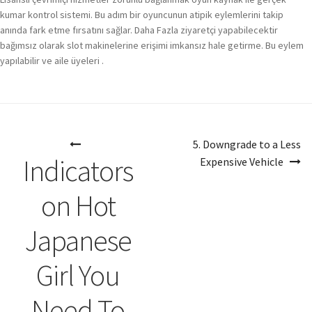
kumar kontrol sistemi. Bu adım bir oyuncunun atipik eylemlerini takip
anında fark etme fırsatını sağlar. Daha Fazla ziyaretçi yapabilecektir
bağımsız olarak slot makinelerine erişimi imkansız hale getirme. Bu eylem
yapılabilir ve aile üyeleri .
Navigazione
5. Downgrade to a Less
articoli
Indicators
Expensive Vehicle
on Hot
Japanese
Girl You
Need To