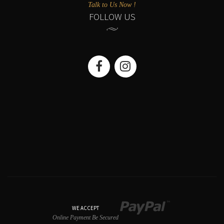
Talk to Us Now !
FOLLOW US
WE ACCEPT
Online Payment Be Secured