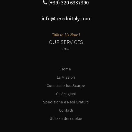
(+39) 320 6337390
info@teredoitaly.com
Talk to Us Now !
OUR SERVICES
Home
La Mission
Coccola le tue Scarpe
Gli Artigiani
Spedizione e Resi Gratuiti
Contatti
Utilizzo dei cookie