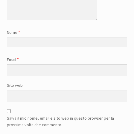
Nome
*
Email
*
Sito web
Salva il mio nome, email e sito web in questo browser per la
prossima volta che commento.