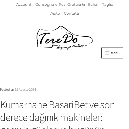
Account
Consegna e Resi Gratuiti (in Italia)
Taglie
Aiuto
Contatti
Vai
Vai
alla
al
navigazione
contenuto
Menu
HOME
DERBIES
Posted on
12 Agosto 2024
FIBBIA
Kumarhane BasariBet ve son
FRANCESINE
derece dağınık makineler:
MOCASSINI