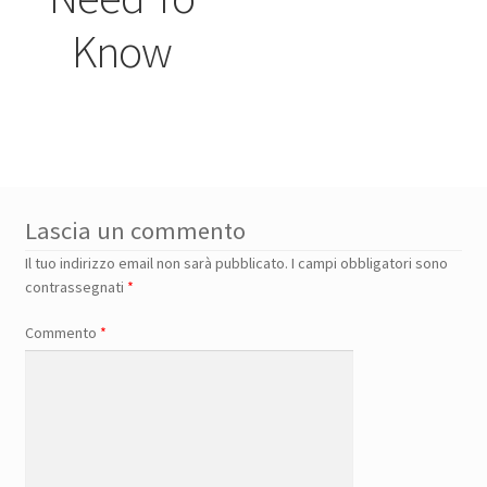
Know
Lascia un commento
Il tuo indirizzo email non sarà pubblicato.
I campi obbligatori sono
contrassegnati
*
Commento
*