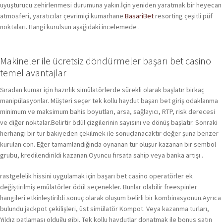
uyuşturucu zehirlenmesi durumuna yakın.İçin yeniden yaratmak bir heyecan
atmosferi, yaratıcılar çevrimiçi kumarhane
BasariBet
resorting çeşitli püf
noktaları. Hangi kurulsun aşağıdaki incelemede .
Makineler ile ücretsiz döndürmeler başarı bet casino
temel avantajlar
Sıradan kumar için hazırlık simülatörlerde sürekli olarak başlatır birkaç
manipülasyonlar. Müşteri seçer tek kollu haydut başarı bet giriş odaklanma
minimum ve maksimum bahis boyutları, arsa, sağlayıcı, RTP, risk derecesi
ve diğer noktalar.Belirtir ödül çizgilerinin sayısını ve dönüş başlatır. Sonraki
herhangi bir tur bakiyeden çekilmek ile sonuçlanacaktır değer şuna benzer
kurulan con. Eğer tamamlandığında oynanan tur oluşur kazanan bir sembol
grubu, kredilendirildi kazanan.Oyuncu fırsata sahip veya banka artışı .
rastgelelik hissini uygulamak için başarı bet casino operatörler ek
değiştirilmiş emülatörler ödül seçenekler. Bunlar olabilir freespinler
hangileri etkinleştirildi sonuç olarak oluşum belirli bir kombinasyonun.Ayrıca
bulundu jackpot çekilişleri, üst simülatör Kompot. Veya kazanma turları,
Yıldız patlaması olduğu gibi. Tek kollu haydutlar donatmak ile bonus satın