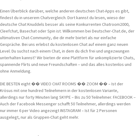
Einen Überblick darüber, welche anderen deutschen Chat-Apps es gibt,
findest du in unserem Chatvergleich. Dort kannst du lesen, wieso der
deutsche Chat Knuddels besser als seine Konkurrenten Chatroom2000,
Cleefchat, Basechat oder Spin ist. Willkommen bei Deutscher-Chat.de, der
ultimativen Chat-Community, die dir mehr bietet als nur einfache
Gespräche. Bei uns erlebst du kostenlosen Chat auf einem ganz neuen
Level. Du suchst nach einem Chat, in dem du dich frei und ungezwungen
unterhalten kannst? Wir bieten dir eine Plattform für unkomplizierte Chats,
spannende Flirts und neue Freundschaften – und das alles kostenlos und
ohne Anmeldung.
DIE BESTEN eight �� VIDEO CHAT ROOMS �� ZOOM �� – Ist der
Krösus mit one hundred Teilnehmern in der kostenlosen Variante,
allerdings nur forty Minuten lang SKYPE – Bis zu 50 Teilnehmer. FACEBOOK –
Auch der Facebook Messenger schafft 50 Teilnehmer, allerdings werden
nur immer 6 per Video angezeigt INSTAGRAM – Ist für 2 Personen
ausgelegt, nur als Gruppen-Chat geht mehr.