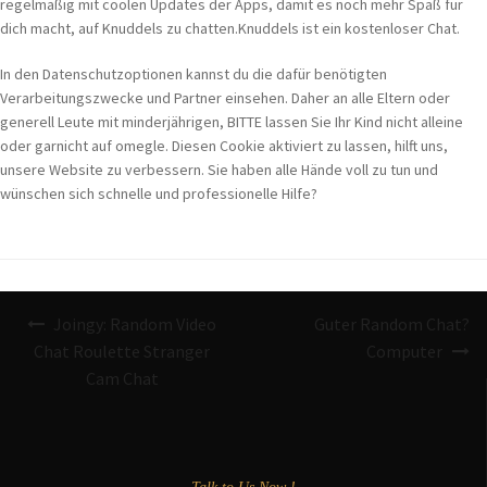
regelmäßig mit coolen Updates der Apps, damit es noch mehr Spaß für
dich macht, auf Knuddels zu chatten.Knuddels ist ein kostenloser Chat.
In den Datenschutzoptionen kannst du die dafür benötigten
Verarbeitungszwecke und Partner einsehen. Daher an alle Eltern oder
generell Leute mit minderjährigen, BITTE lassen Sie Ihr Kind nicht alleine
oder garnicht auf omegle. Diesen Cookie aktiviert zu lassen, hilft uns,
unsere Website zu verbessern. Sie haben alle Hände voll zu tun und
wünschen sich schnelle und professionelle Hilfe?
Navigazione
Joingy: Random Video
Guter Random Chat?
articoli
Chat Roulette Stranger
Computer
Cam Chat