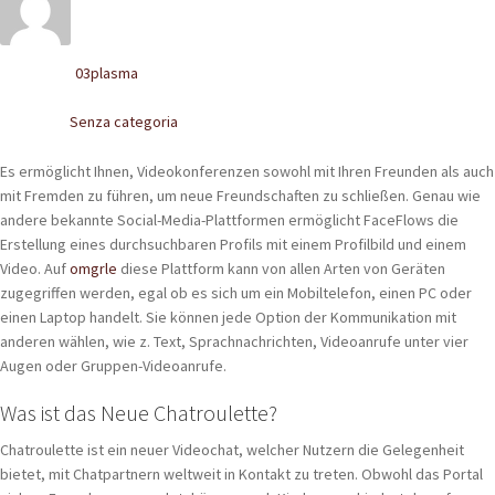
POLACCHINE
SCARPONCINI
03plasma
Written by
SNEAKERS
Senza categoria
Posted in
STIVALETTI CHELSEA
Es ermöglicht Ihnen, Videokonferenzen sowohl mit Ihren Freunden als auch
mit Fremden zu führen, um neue Freundschaften zu schließen. Genau wie
CINTURE
andere bekannte Social-Media-Plattformen ermöglicht FaceFlows die
Erstellung eines durchsuchbaren Profils mit einem Profilbild und einem
Video. Auf
omgrle
diese Plattform kann von allen Arten von Geräten
TENDISCARPE
zugegriffen werden, egal ob es sich um ein Mobiltelefon, einen PC oder
einen Laptop handelt. Sie können jede Option der Kommunikation mit
LA MISSION
anderen wählen, wie z. Text, Sprachnachrichten, Videoanrufe unter vier
Augen oder Gruppen-Videoanrufe.
COCCOLA LE TUE SCARPE
Was ist das Neue Chatroulette?
GLI ARTIGIANI
Chatroulette ist ein neuer Videochat, welcher Nutzern die Gelegenheit
CONTATTI
bietet, mit Chatpartnern weltweit in Kontakt zu treten. Obwohl das Portal