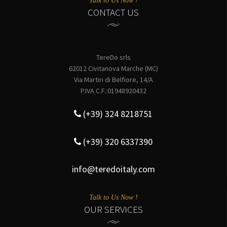
Talk to Us Now !
CONTACT US
TereDo srls
62012 Civitanova Marche (MC)
Via Martiri di Belfiore, 14/A
P.IVA C.F.:01948920432
(+39) 324 8218751
(+39) 320 6337390
info@teredoitaly.com
Talk to Us Now !
OUR SERVICES