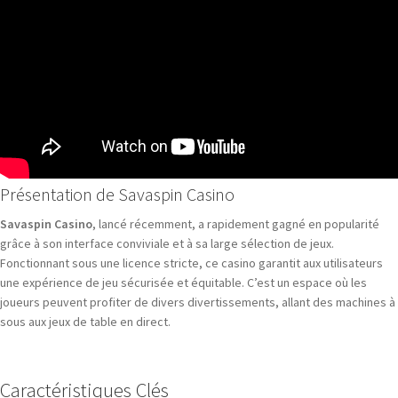
Présentation de Savaspin Casino
Savaspin Casino
, lancé récemment, a rapidement gagné en popularité
grâce à son interface conviviale et à sa large sélection de jeux.
Fonctionnant sous une licence stricte, ce casino garantit aux utilisateurs
une expérience de jeu sécurisée et équitable. C’est un espace où les
joueurs peuvent profiter de divers divertissements, allant des machines à
sous aux jeux de table en direct.
Caractéristiques Clés