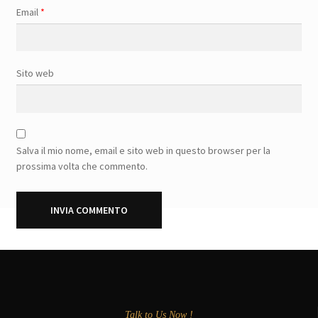
Email
*
Sito web
Salva il mio nome, email e sito web in questo browser per la
prossima volta che commento.
Talk to Us Now !