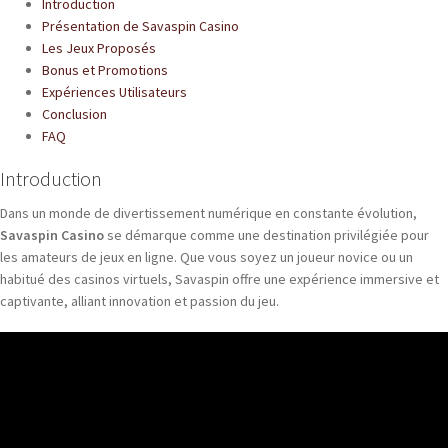
Introduction
Présentation de Savaspin Casino
Les Jeux Proposés
Bonus et Promotions
Expériences Utilisateurs
Conclusion
FAQ
Introduction
Dans un monde de divertissement numérique en constante évolution,
Savaspin Casino
se démarque comme une destination privilégiée pour
les amateurs de jeux en ligne. Que vous soyez un joueur novice ou un
habitué des casinos virtuels, Savaspin offre une expérience immersive et
captivante, alliant innovation et passion du jeu.