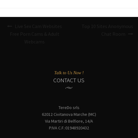
Navigazione
Live Sex Cam Websites
Top 10 Sites Anonymous
articoli
Free Porn Cams & Adult
Chat Room
Webcams
Talk to Us Now !
CONTACT US
TereDo srls
62012 Civitanova Marche (MC)
Via Martiri di Belfiore, 14/A
P.IVA C.F.:01948920432