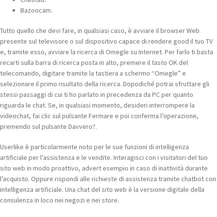
Bazoocam.
Tutto quello che devi fare, in qualsiasi caso, è avviare il browser Web
presente sul televisore o sul dispositivo capace di rendere good il tuo TV
e, tramite esso, avviare la ricerca di Omegle su Internet. Per farlo ti basta
recarti sulla barra di ricerca posta in alto, premere il tasto OK del
telecomando, digitare tramite la tastiera a schermo “Omegle” e
selezionare il primo risultato della ricerca. Dopodiché potrai sfruttare gli
stessi passaggi di cui ti ho parlato in precedenza da PC per quanto
riguarda le chat. Se, in qualsiasi momento, desideri interrompere la
videochat, fai clic sul pulsante Fermare e poi conferma l’operazione,
premendo sul pulsante Davvero?.
Userlike è particolarmente noto per le sue funzioni di intelligenza
artificiale per l’assistenza e le vendite. Interagisci con i visitatori del tuo
sito web in modo proattivo, advert esempio in caso di inattività durante
l’acquisto. Oppure rispondi alle richieste di assistenza tramite chatbot con
intelligenza artificiale. Una chat del sito web è la versione digitale della
consulenza in loco nei negozi e nei store.