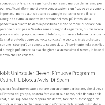
sconosciuti online, il che significa che non sanno mai con chi finiranno per
parlare. Alcuni affermano di avere conversazioni significative su argomenti
importanti, mentre altri si recano su Omegle per scherzare o flirtare.
Omegle ha avuto un impatto importante nei mesi più intensi della
pandemia in quanto ha dato la possibilità a molte persone di parlare con
persone di altri paesi. Si entra senza bisogno di registrarsi, di utilizzare la
propria mail o il proprio numero di telefono, in maniera totalmente anonima
(la chat si autodistrugge una volta conclusa), e subito si inizia a chattare
con uno “stranger”, un completo sconosciuto. L’inserimento nella blacklist
di Omegle può durare da qualche giorno a un massimo di 6 mesi, in base al
motivo che l’ha causato.
Iobit Uninstaller Eleven: Rimuove Programmi
Ostinati E Blocca Avvisi Di Spam
Qualora fossi interessato a parlare con un utente particolare, che si trova
all’interno del gruppo, basterà fare clic sul suo nome, nella finestra della
chat, e, nel riquadro che si aprirà alla destra, fare clic su Messaggio. Nel
giro di un attimo, le chat appariranno all’interno della scheda tutto de Le