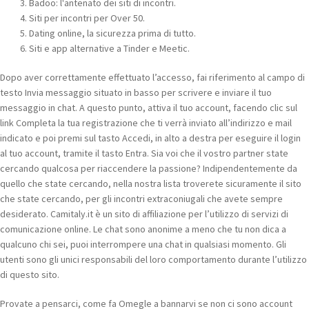
Badoo: l'antenato dei siti di incontri.
Siti per incontri per Over 50.
Dating online, la sicurezza prima di tutto.
Siti e app alternative a Tinder e Meetic.
Dopo aver correttamente effettuato l’accesso, fai riferimento al campo di
testo Invia messaggio situato in basso per scrivere e inviare il tuo
messaggio in chat. A questo punto, attiva il tuo account, facendo clic sul
link Completa la tua registrazione che ti verrà inviato all’indirizzo e mail
indicato e poi premi sul tasto Accedi, in alto a destra per eseguire il login
al tuo account, tramite il tasto Entra. Sia voi che il vostro partner state
cercando qualcosa per riaccendere la passione? Indipendentemente da
quello che state cercando, nella nostra lista troverete sicuramente il sito
che state cercando, per gli incontri extraconiugali che avete sempre
desiderato. Camitaly.it è un sito di affiliazione per l’utilizzo di servizi di
comunicazione online. Le chat sono anonime a meno che tu non dica a
qualcuno chi sei, puoi interrompere una chat in qualsiasi momento. Gli
utenti sono gli unici responsabili del loro comportamento durante l’utilizzo
di questo sito.
Provate a pensarci, come fa Omegle a bannarvi se non ci sono account