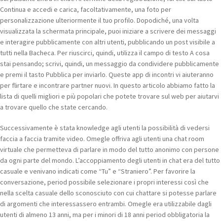
Continua e accedi e carica, facoltativamente, una foto per
personalizzazione ulteriormente il tuo profilo. Dopodiché, una volta
visualizzata la schermata principale, puoi iniziare a scrivere dei messaggi
e interagire pubblicamente con altri utenti, pubblicando un post visibile a
tutti nella Bacheca. Per riuscirci, quindi, utilizza il campo di testo A cosa
stai pensando; scrivi, quindi, un messaggio da condividere pubblicamente
e premi il tasto Pubblica per inviarlo. Queste app di incontri vi aiuteranno
per flirtare e incontrare partner nuovi. In questo articolo abbiamo fatto la
lista di quelli migliori e più popolari che potete trovare sul web per aiutarvi
a trovare quello che state cercando.
Successivamente è stata knowledge agli utenti la possibilità di vedersi
faccia a faccia tramite video. Omegle offriva agli utenti una chat room
virtuale che permetteva di parlare in modo del tutto anonimo con persone
da ogni parte del mondo. L’accoppiamento degli utenti in chat era del tutto
casuale e venivano indicati come “Tu” e “Straniero”. Per favorire la
conversazione, period possibile selezionare i propri interessi così che
nella scelta casuale dello sconosciuto con cui chattare si potesse parlare
di argomenti che interessassero entrambi. Omegle era utilizzabile dagli
utenti di almeno 13 anni, ma per i minori di 18 anni period obbligatoria la