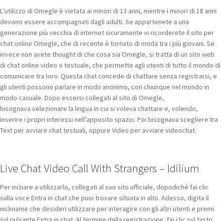
L’utilizzo di Omegle è vietata ai minori di 13 anni, mentre i minori di 18 anni
devono essere accompagnati dagli adulti. Se appartenete a una
generazione più vecchia di internet sicuramente vi ricorderete il sito per
chat online Omegle, che di recente è tornato di moda tra i più giovani. Se
invece non avete thought di che cosa sia Omegle, si tratta di un sito web
di chat online video o testuale, che permette agli utenti di tutto il mondo di
comunicare tra loro. Questa chat concede di chattare senza registrarsi, e
gli utenti possono parlare in modo anonimo, con chiunque nel mondo in
modo casuale. Dopo essersi collegati al sito di Omegle,
bisognava selezionare la lingua in cui si voleva chattare e, volendo,
inserire i propri interessi nell’apposito spazio. Poi bisognava scegliere tra
Text per avviare chat testuali, oppure Video per avviare videochat.
Live Chat Video Call With Strangers – Idilium
Per iniziare a utilizzarlo, collegati al suo sito ufficiale, dopodiché fai clic
sulla voce Entra in chat che puoi trovare situata in alto. Adesso, digita il
nickname che desideri utilizzare per interagire con gli altri utenti e premi
sul pulsante Entra in chat. Al termine della registrazione, fai clic sul tasto