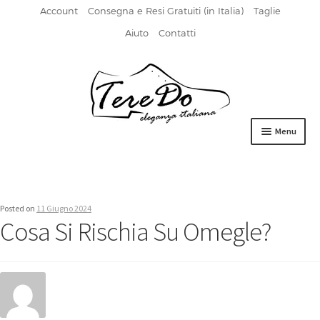
Account
Consegna e Resi Gratuiti (in Italia)
Taglie
Aiuto
Contatti
Vai
Vai
alla
al
navigazione
contenuto
Menu
HOME
DERBIES
Posted on
11 Giugno 2024
Cosa Si Rischia Su Omegle?
FIBBIA
FRANCESINE
MOCASSINI