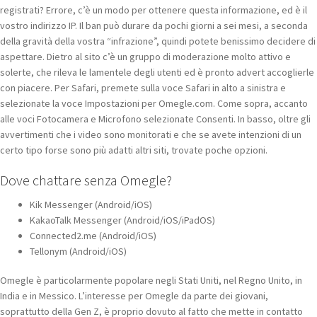
registrati? Errore, c’è un modo per ottenere questa informazione, ed è il
vostro indirizzo IP. Il ban può durare da pochi giorni a sei mesi, a seconda
della gravità della vostra “infrazione”, quindi potete benissimo decidere di
aspettare. Dietro al sito c’è un gruppo di moderazione molto attivo e
solerte, che rileva le lamentele degli utenti ed è pronto advert accoglierle
con piacere. Per Safari, premete sulla voce Safari in alto a sinistra e
selezionate la voce Impostazioni per Omegle.com. Come sopra, accanto
alle voci Fotocamera e Microfono selezionate Consenti. In basso, oltre gli
avvertimenti che i video sono monitorati e che se avete intenzioni di un
certo tipo forse sono più adatti altri siti, trovate poche opzioni.
Dove chattare senza Omegle?
Kik Messenger (Android/iOS)
KakaoTalk Messenger (Android/iOS/iPadOS)
Connected2.me (Android/iOS)
Tellonym (Android/iOS)
Omegle è particolarmente popolare negli Stati Uniti, nel Regno Unito, in
India e in Messico. L’interesse per Omegle da parte dei giovani,
soprattutto della Gen Z, è proprio dovuto al fatto che mette in contatto