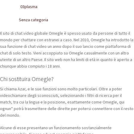
POLACCHINE
03plasma
Written by
SCARPONCINI
Senza categoria
Posted in
SNEAKERS
Il sito di chat video globale Omegle è spesso usato da persone di tutto il
mondo per chattare con estranei a caso. Nel 2010, Omegle ha introdotto la
STIVALETTI CHELSEA
sua funzione di chat video un anno dopo il suo lancio come piattaforma di
chat di solo testo. Vieni accoppiato su Omegle casualmente con un altro
CINTURE
utente di un altro Paese. Il sito web non ha limiti di età in quanto è aperto a
chiunque abbia compiuto i 18 anni.
TENDISCARPE
Chi sostituira Omegle?
LA MISSION
Si chiama Azar, e le sue funzioni sono molto particolari. Oltre a poter
videochiamare degli sconosciuti, selezionando i filtri di ricerca per il
COCCOLA LE TUE SCARPE
match, tra cui la lingua e la posizione, esattamente come Omegle, qui
ognun* potrà trasmettere delle dirette per potersi connettere con il resto
GLI ARTIGIANI
del mondo.
Alcune di esse presentano un funzionamento sostanzialmente
CONTATTI