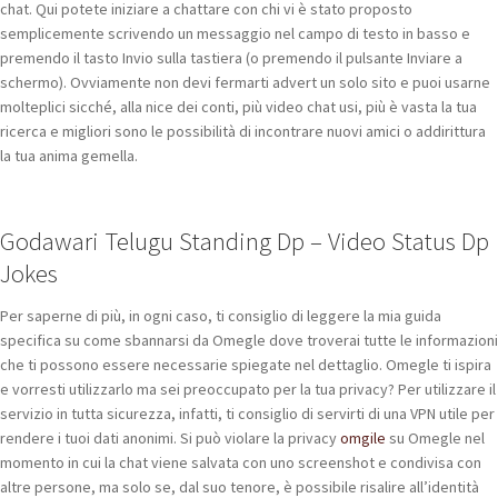
chat. Qui potete iniziare a chattare con chi vi è stato proposto
semplicemente scrivendo un messaggio nel campo di testo in basso e
premendo il tasto Invio sulla tastiera (o premendo il pulsante Inviare a
schermo). Ovviamente non devi fermarti advert un solo sito e puoi usarne
molteplici sicché, alla nice dei conti, più video chat usi, più è vasta la tua
ricerca e migliori sono le possibilità di incontrare nuovi amici o addirittura
la tua anima gemella.
Godawari Telugu Standing Dp – Video Status Dp
Jokes
Per saperne di più, in ogni caso, ti consiglio di leggere la mia guida
specifica su come sbannarsi da Omegle dove troverai tutte le informazioni
che ti possono essere necessarie spiegate nel dettaglio. Omegle ti ispira
e vorresti utilizzarlo ma sei preoccupato per la tua privacy? Per utilizzare il
servizio in tutta sicurezza, infatti, ti consiglio di servirti di una VPN utile per
rendere i tuoi dati anonimi. Si può violare la privacy
omgile
su Omegle nel
momento in cui la chat viene salvata con uno screenshot e condivisa con
altre persone, ma solo se, dal suo tenore, è possibile risalire all’identità