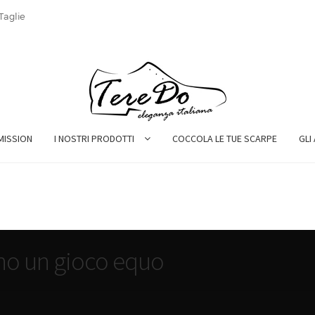
Taglie
MISSION
I NOSTRI PRODOTTI
COCCOLA LE TUE SCARPE
GLI
ono un gioco equo