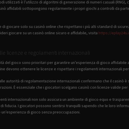
di utilizzati è l’utilizzo di algoritmi di generazione di numeri casuali (RNG)
casinò affidabili sottopongono regolarmente i propri giochi a controlli da par
 di giocare solo su casinò online che rispettano i più alti standard di sic
ideri giocare su un casinò online sicuro e affidabile, visita
https://eplay24s.i
le licenze e regolamenti internazionali
rità del gioco sono prioritari per garantire un’esperienza di gioco affidabile
nline devono ottenere le licenze e rispettare i regolamenti internazionali p
dalle autorità di regolamentazione internazionali confermano che il casinò è s
azioni. È essenziale che i giocatori scelgano casinò con licenze valide per 
menti internazionali non solo assicura un ambiente di gioco equo e traspare
di fiducia. I giocatori possono sentirsi tranquilli sapendo che le loro informa
 un’esperienza di gioco senza preoccupazioni.