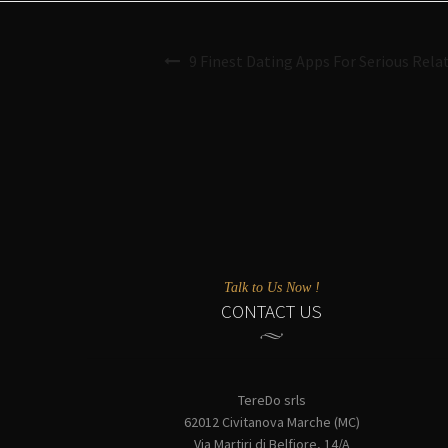
9 Finest Dating Apps For Serious Rela
Talk to Us Now !
CONTACT US
TereDo srls
62012 Civitanova Marche (MC)
Via Martiri di Belfiore, 14/A