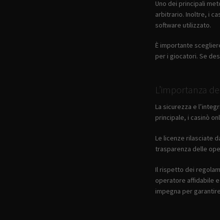
Uno dei principali meto
arbitrario. Inoltre, i 
software utilizzato.
È importante scegliere
per i giocatori. Se des
L’importanza del
La sicurezza e l’integ
principale, i casinò o
Le licenze rilasciate 
trasparenza delle oper
Il rispetto dei regola
operatore affidabile e 
impegna per garantire