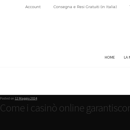
Account
Consegna e Resi Gratuiti (in Italia)
Vai
Vai
alla
al
navigazione
contenuto
HOME
LA 
Posted on
12 Maggio 2024
Come i casinò online garantisc