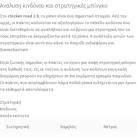
Ανάλυση κινδύνου και στρατηγικές μπίνγκο
Στο
chicken road 2.0
, το ρίσκο είναι ένα σημαντικό στοιχείο. Από την
αρχή, οι παίκτες καλούνται να αξιολογήσουν το επίπεδο κινδύνου που
είναι διατεθειμένοι να αναλάβουν και να βρουν μια στρατηγική που να
τους επιτρέπει να διαχειρίζονται αυτά τα ρίσκα. Η ανάπτυξη αυτών των
στρατηγικών είναι αυτό που κάνει το παιχνίδι ενδιαφέρον και
διασκεδαστικό.
Είναι ζωτικής σημασίας οι παίκτες να έχουν μια σαφή στρατηγική μπίνγκο
στη διάθεσή τους. Ως εκ τούτου, η ανάλυση των κινδύνων και η καλή
διαχείριση μπορούν να οδηγήσουν σε πιο ευχάριστη εμπειρία παιχνιδιού.
Οι παίκτες που αναλαμβάνουν πάρα πολλά ρίσκα ενδέχεται να μην έχουν
τα επιθυμητά αποτελέσματα.
Στρατηγική
Κίνδυνος
Αποδοτικότητα
Συντηρητική
Χαμηλός
Μέτρια