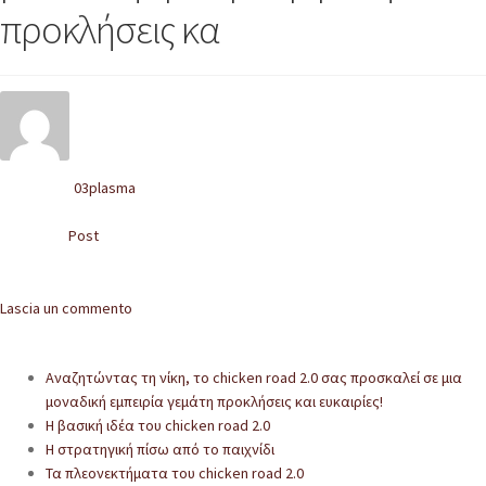
POLACCHINE
προκλήσεις κα
SCARPONCINI
SNEAKERS
STIVALETTI CHELSEA
03plasma
Written by
CINTURE
Post
Posted in
TENDISCARPE
Comments
Lascia un commento
LA MISSION
COCCOLA LE TUE SCARPE
Αναζητώντας τη νίκη, το chicken road 2.0 σας προσκαλεί σε μια
μοναδική εμπειρία γεμάτη προκλήσεις και ευκαιρίες!
GLI ARTIGIANI
Η βασική ιδέα του chicken road 2.0
Η στρατηγική πίσω από το παιχνίδι
CONTATTI
Τα πλεονεκτήματα του chicken road 2.0