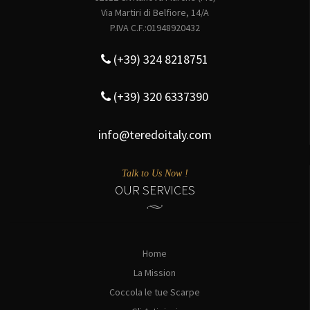
Via Martiri di Belfiore, 14/A
P.IVA C.F.:01948920432
(+39) 324 8218751
(+39) 320 6337390
info@teredoitaly.com
Talk to Us Now !
OUR SERVICES
Home
La Mission
Coccola le tue Scarpe