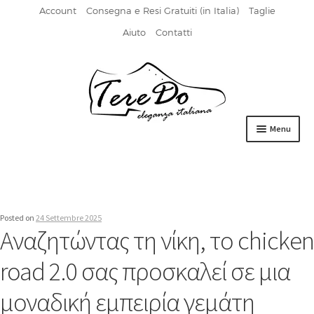
Account
Consegna e Resi Gratuiti (in Italia)
Taglie
Aiuto
Contatti
Vai
Vai
alla
al
navigazione
contenuto
Menu
HOME
DERBIES
Posted on
24 Settembre 2025
FIBBIA
Αναζητώντας τη νίκη, το chicken
FRANCESINE
road 2.0 σας προσκαλεί σε μια
MOCASSINI
μοναδική εμπειρία γεμάτη