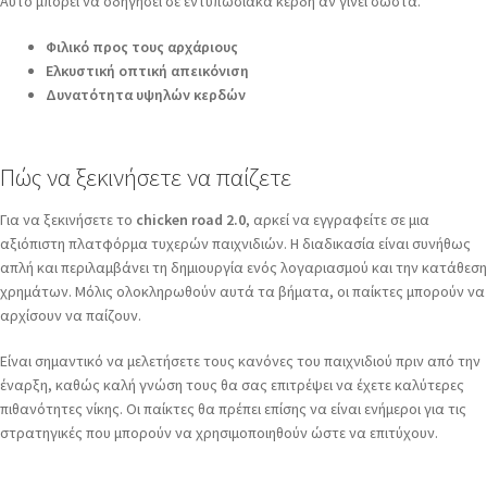
Αυτό μπορεί να οδηγήσει σε εντυπωσιακά κέρδη αν γίνει σωστά.
Φιλικό προς τους αρχάριους
Ελκυστική οπτική απεικόνιση
Δυνατότητα υψηλών κερδών
Πώς να ξεκινήσετε να παίζετε
Για να ξεκινήσετε το
chicken road 2.0
, αρκεί να εγγραφείτε σε μια
αξιόπιστη πλατφόρμα τυχερών παιχνιδιών. Η διαδικασία είναι συνήθως
απλή και περιλαμβάνει τη δημιουργία ενός λογαριασμού και την κατάθεση
χρημάτων. Μόλις ολοκληρωθούν αυτά τα βήματα, οι παίκτες μπορούν να
αρχίσουν να παίζουν.
Είναι σημαντικό να μελετήσετε τους κανόνες του παιχνιδιού πριν από την
έναρξη, καθώς καλή γνώση τους θα σας επιτρέψει να έχετε καλύτερες
πιθανότητες νίκης. Οι παίκτες θα πρέπει επίσης να είναι ενήμεροι για τις
στρατηγικές που μπορούν να χρησιμοποιηθούν ώστε να επιτύχουν.