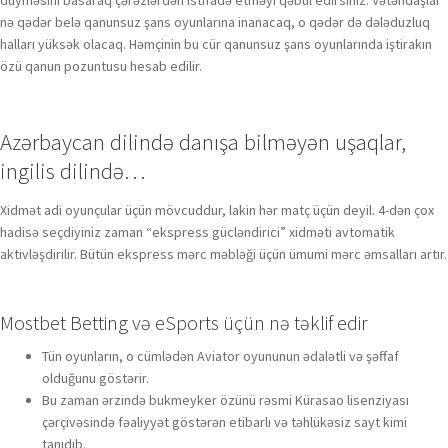
nə qədər belə qanunsuz şans oyunlarına inanacaq, o qədər də dələduzluq
halları yüksək olacaq. Həmçinin bu cür qanunsuz şans oyunlarında iştirakın
özü qanun pozuntusu hesab edilir.
Azərbaycan dilində danışa bilməyən uşaqlar,
ingilis dilində…
Xidmət adi oyunçular üçün mövcuddur, lakin hər matç üçün deyil. 4-dən çox
hadisə seçdiyiniz zaman “ekspress gücləndirici” xidməti avtomatik
aktivləşdirilir. Bütün ekspress mərc məbləği üçün ümumi mərc əmsalları artır.
Mostbet Betting və eSports üçün nə təklif edir
Tün oyunların, o cümlədən Aviator oyununun ədalətli və şəffaf
olduğunu göstərir.
Bu zaman ərzində bukmeyker özünü rəsmi Kürasao lisenziyası
çərçivəsində fəaliyyət göstərən etibarlı və təhlükəsiz sayt kimi
tanıdıb.