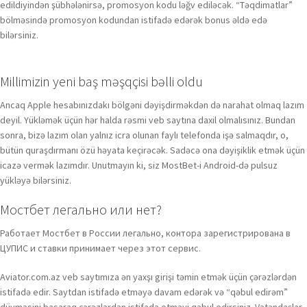
edildiyindən şübhələnirsə, promosyon kodu ləğv ediləcək. “Təqdimatlar”
bölməsində promosyon kodundan istifadə edərək bonus əldə edə
bilərsiniz.
Millimizin yeni baş məşqçisi bəlli oldu
Ancaq Apple hesabınızdakı bölgəni dəyişdirməkdən də narahat olmaq lazım
deyil. Yükləmək üçün hər halda rəsmi veb saytına daxil olmalısınız. Bundan
sonra, bizə lazım olan yalnız icra olunan faylı telefonda işə salmaqdır, o,
bütün quraşdırmanı özü həyata keçirəcək. Sadəcə ona dəyişiklik etmək üçün
icazə vermək lazımdır. Unutmayın ki, siz MostBet-i Android-də pulsuz
yükləyə bilərsiniz.
Мостбет легально или нет?
Работает Мостбет в России легально, контора зарегистрирована в
ЦУПИС и ставки принимает через этот сервис.
Aviator.com.az veb saytımıza ən yaxşı girişi təmin etmək üçün çərəzlərdən
istifadə edir. Saytdan istifadə etməyə davam edərək və “qəbul edirəm”
düyməsini basaraq çərəzlərdən istifadə etməyi qəbul edirsiniz. Vətəndaşlar