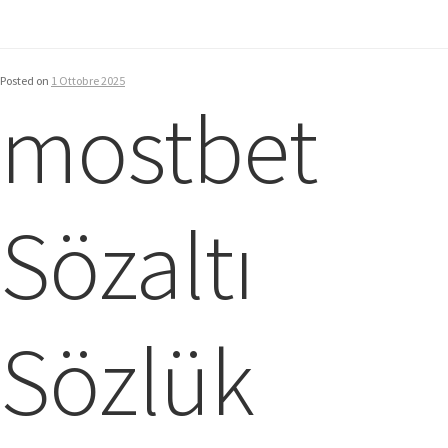
POLACCHINE
SCARPONCINI
Posted on
1 Ottobre 2025
mostbet
SNEAKERS
STIVALETTI CHELSEA
CINTURE
Sözaltı
TENDISCARPE
LA MISSION
Sözlük
COCCOLA LE TUE SCARPE
GLI ARTIGIANI
CONTATTI