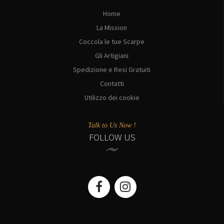
Home
La Mission
Coccola le tue Scarpe
Gli Artigiani
Spedizione e Resi Gratuiti
Contatti
Utilizzo dei cookie
Talk to Us Now !
FOLLOW US