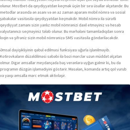
olunur. Mostbet-da qeydiyyatdan keçmək üçün bir sıra üsullar əlçatandır. Bu
metodlar arasında ən asanı və ən az zaman aparanı mobil nömrə və sosial
şəbəkələr vasitəsilə qeydiyyatdan keçməkdir. Mobil nömrə ilə sürətli
qeydiyyat zamanı sizin yanlız mobil nömrənizi daxil etməyiniz və hesab
valyutanınızı seçməyiniz tələb olunur. Bu mərhələni tamamladıqdan sonra
loqin və şifrəniz sizin mobil nömrənizə SMS vasitəsilə göndəriləcəkdir.
Əmsal dəyişikliyinin qəbul edilməsi funksiyası uğurla işlənilməyib.
Kotirovkaların düzəldilməsi səbəbi ilə bəzi mərclər uzun müddət əlçatan
olmur. Digər əmsallar meydançada baş verənlərə uyğun gəlmir ki, bu da
proqramın düzgün işləmədiyini göstərir. Məsələn, komanda artıq qol vurub
və yaxşı əmsalla mərc etmək aktivləşir.