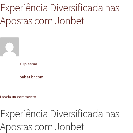
POLACCHINE
Experiência Diversificada nas
Apostas com Jonbet
SCARPONCINI
SNEAKERS
STIVALETTI CHELSEA
CINTURE
03plasma
Written by
TENDISCARPE
jonbet.br.com
Posted in
LA MISSION
Comments
Lascia un commento
COCCOLA LE TUE SCARPE
Experiência Diversificada nas
GLI ARTIGIANI
Apostas com Jonbet
CONTATTI