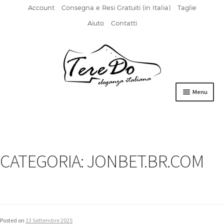
Account
Consegna e Resi Gratuiti (in Italia)
Taglie
Aiuto
Contatti
Vai
Vai
alla
al
navigazione
contenuto
Menu
HOME
DERBIES
CATEGORIA:
JONBET.BR.COM
FIBBIA
FRANCESINE
MOCASSINI
Posted on
13 Settembre 2025