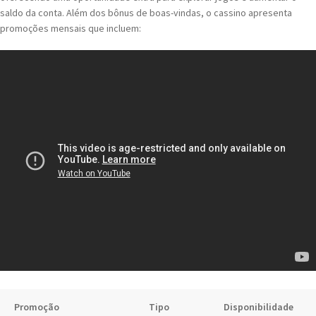
saldo da conta. Além dos bônus de boas-vindas, o cassino apresenta
promoções mensais que incluem:
Promoção
Tipo
Disponibilidade