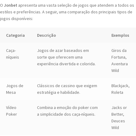
O
Jonbet
apresenta uma vasta seleção de jogos que atendem a todos os
estilos e preferências. A seguir, uma comparação dos principais tipos de
jogos disponíveis:
Categoria
Descrição
Exemplos
Caça-
Jogos de azar baseados em
Giros da
níqueis
sorte que oferecem uma
Fortuna,
experiência divertida e colorida.
Aventura
Wild
Jogos de
Clássicos de cassino que exigem
Blackjack,
Mesa
estratégia e habilidade.
Roleta
Vídeo
Combina a emoção do poker com
Jacks or
Poker
a simplicidade dos caça-níqueis.
Better,
Deuces
Wild