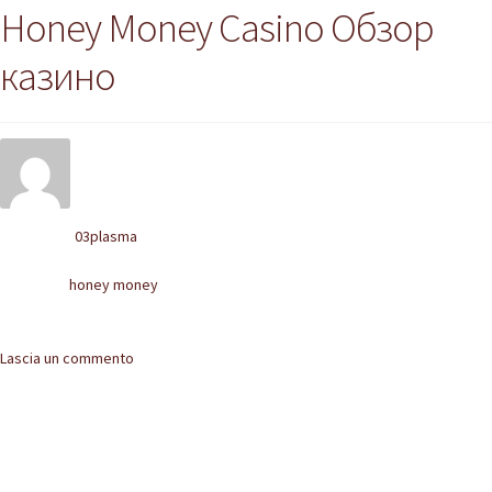
POLACCHINE
Honey Money Casino Обзор
казино
SCARPONCINI
SNEAKERS
STIVALETTI CHELSEA
CINTURE
03plasma
Written by
TENDISCARPE
honey money
Posted in
LA MISSION
Comments
Lascia un commento
COCCOLA LE TUE SCARPE
GLI ARTIGIANI
CONTATTI