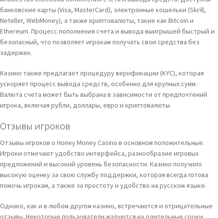
банковские карты (Visa, MasterCard), электронные кошельки (Skrill,
Neteller, WebMoney), а также криптовалюты, такие как Bitcoin и
Ethereum. Процесс пополнения счета и вывода выигрышей быстрый и
безопасный, что позволяет игрокам получать свои средства без
задержек.
Казино также предлагает процедуру верификации (KYC), которая
ускоряет процесс вывода средств, особенно для крупных сумм.
Валюта счета может быть выбрана в зависимости от предпочтений
игрока, включая рубли, доллары, евро и криптовалюты.
Отзывы игроков
Отзывы игроков о Honey Money Casino в основном положительные.
Игроки отмечают удобство интерфейса, разнообразие игровых
предложений и высокий уровень безопасности. Казино получило
высокую оценку за свою службу поддержки, которая всегда готова
помочь игрокам, а также за простоту и удобство на русском языке.
Однако, как и в любом другом казино, встречаются и отрицательные
отзывы. Некоторые пользователи жалуются на длительные сроки