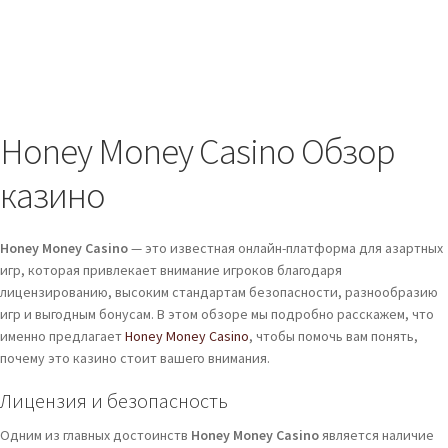
Honey Money Casino Обзор
казино
Honey Money Casino
— это известная онлайн-платформа для азартных
игр, которая привлекает внимание игроков благодаря
лицензированию, высоким стандартам безопасности, разнообразию
игр и выгодным бонусам. В этом обзоре мы подробно расскажем, что
именно предлагает
Honey Money Casino
, чтобы помочь вам понять,
почему это казино стоит вашего внимания.
Лицензия и безопасность
Одним из главных достоинств
Honey Money Casino
является наличие