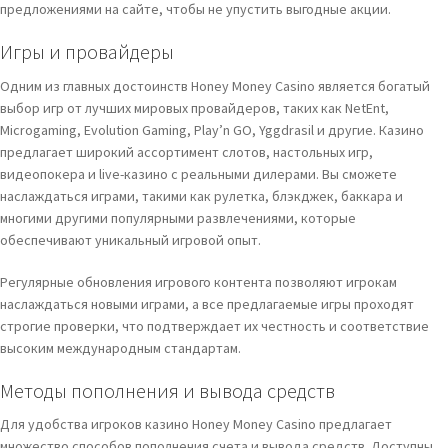
предложениями на сайте, чтобы не упустить выгодные акции.
Игры и провайдеры
Одним из главных достоинств Honey Money Casino является богатый
выбор игр от лучших мировых провайдеров, таких как NetEnt,
Microgaming, Evolution Gaming, Play’n GO, Yggdrasil и другие. Казино
предлагает широкий ассортимент слотов, настольных игр,
видеопокера и live-казино с реальными дилерами. Вы сможете
наслаждаться играми, такими как рулетка, блэкджек, баккара и
многими другими популярными развлечениями, которые
обеспечивают уникальный игровой опыт.
Регулярные обновления игрового контента позволяют игрокам
наслаждаться новыми играми, а все предлагаемые игры проходят
строгие проверки, что подтверждает их честность и соответствие
высоким международным стандартам.
Методы пополнения и вывода средств
Для удобства игроков казино Honey Money Casino предлагает
множество способов пополнения счета и вывода средств. Доступны