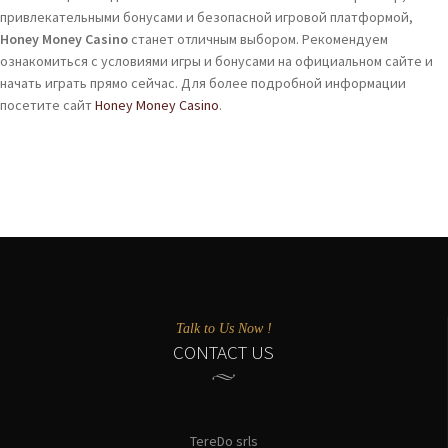
привлекательными бонусами и безопасной игровой платформой,
Honey Money Casino
станет отличным выбором. Рекомендуем
ознакомиться с условиями игры и бонусами на официальном сайте и
начать играть прямо сейчас. Для более подробной информации
посетите сайт
Honey Money Casino
.
Talk to Us Now !
CONTACT US
TereDo srls