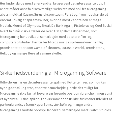
Her finder du de mest anerkendte, brugervenlige, interessante og på
andre måder anbefalelsesværdige websites med spil fra Microgaming –
alle anmeldt af Casino.Gurus ekspertteam. Først og fremmest har de et
enormt udvalg af spillemaskiner, hvor de mest kendte nok er Mega
Moolah, Mount of Olympus, Break Da Bank Again, Pistoleras og Cool Buck. I
hvert fald når vi ikke tæller de over 100 spillemaskiner med, som
Microgaming har udviklet i samarbejde med de store film- og
computerspilstudier. Her tæller Microgamings spillemaskiner nemlig
prominente titler som Game of Thrones, Jurassic World, Terminator 2,
Hellboy og mange flere af samme skuffe.
Sikkerhedsvurdering af Microgaming Software
Udbyderen har en del interessante spil med flotte temaer, som du kan
nyde godt af. Jeg tror, ​​at dette samarbejde gjorde det muligt for
Microgaming ikke kun at bevare sin førende position i branchen, men at nå
et nyt niveau. I sine spil bruger virksomheden unikke funktioner udviklet af
partnerbrands, såsom HyperSpins, Link&Win og mange andre.
Microgamings bedste bordspil lanceret i samarbejde med Switch Studios.