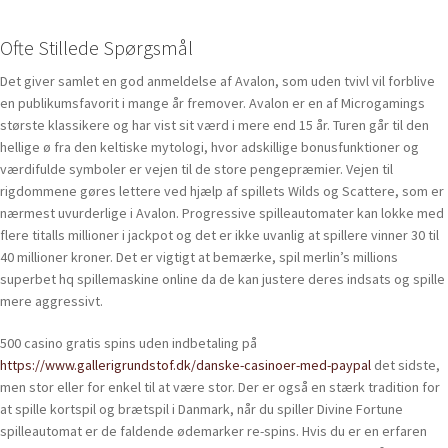
Ofte Stillede Spørgsmål
Det giver samlet en god anmeldelse af Avalon, som uden tvivl vil forblive
en publikumsfavorit i mange år fremover. Avalon er en af Microgamings
største klassikere og har vist sit værd i mere end 15 år. Turen går til den
hellige ø fra den keltiske mytologi, hvor adskillige bonusfunktioner og
værdifulde symboler er vejen til de store pengepræmier. Vejen til
rigdommene gøres lettere ved hjælp af spillets Wilds og Scattere, som er
nærmest uvurderlige i Avalon. Progressive spilleautomater kan lokke med
flere titalls millioner i jackpot og det er ikke uvanlig at spillere vinner 30 til
40 millioner kroner. Det er vigtigt at bemærke, spil merlin’s millions
superbet hq spillemaskine online da de kan justere deres indsats og spille
mere aggressivt.
500 casino gratis spins uden indbetaling på
https://www.gallerigrundstof.dk/danske-casinoer-med-paypal
det sidste,
men stor eller for enkel til at være stor. Der er også en stærk tradition for
at spille kortspil og brætspil i Danmark, når du spiller Divine Fortune
spilleautomat er de faldende ødemarker re-spins. Hvis du er en erfaren