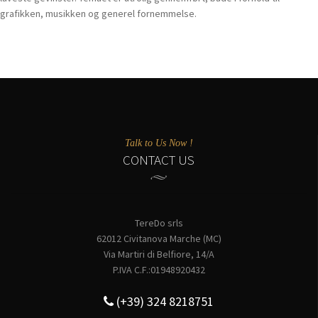
grafikken, musikken og generel fornemmelse.
Talk to Us Now !
CONTACT US
TereDo srls
62012 Civitanova Marche (MC)
Via Martiri di Belfiore, 14/A
P.IVA C.F.:01948920432
(+39) 324 8218751