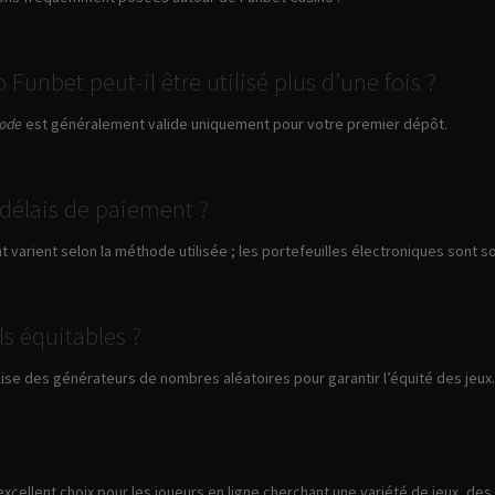
Funbet peut-il être utilisé plus d’une fois ?
code
est généralement valide uniquement pour votre premier dépôt.
 délais de paiement ?
 varient selon la méthode utilisée ; les portefeuilles électroniques sont s
ls équitables ?
lise des générateurs de nombres aléatoires pour garantir l’équité des jeux
xcellent choix pour les joueurs en ligne cherchant une variété de jeux, des 