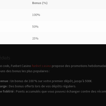
Bonus (%)
100%
50%
25%
diats
mo code
, Funbet Casino
funbet casino
propose des promotions hebdomadaires
-uns des bonus les plus populaires :
venue :
Un bonus de 100 % sur votre premier dépôt, jusqu’à 500€.
arge :
Des bonus offerts lors de vos dépôts réguliers.
 fidélité :
Points accumulés que vous pouvez échanger contre des réco