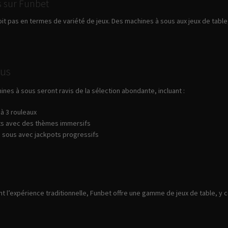
s sur Funbet
t pas en termes de variété de jeux. Des machines à sous aux jeux de table, 
ous
nes à sous seront ravis de la sélection abondante, incluant :
 à 3 rouleaux
ts avec des thèmes immersifs
 sous avec jackpots progressifs
t l’expérience traditionnelle, Funbet offre une gamme de jeux de table, y c