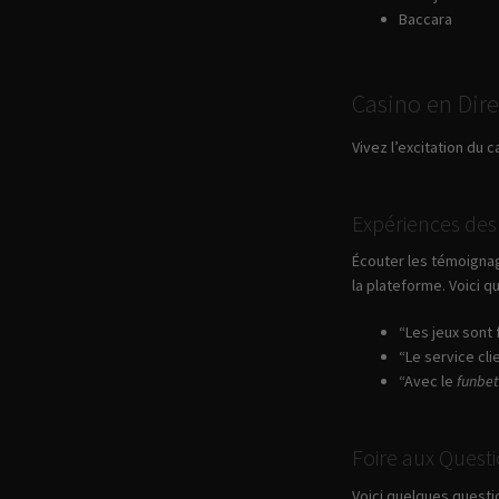
Baccara
Casino en Dire
Vivez l’excitation du 
Expériences des
Écouter les témoignag
la plateforme. Voici qu
“Les jeux sont 
“Le service cli
“Avec le
funbe
Foire aux Quest
Voici quelques quest