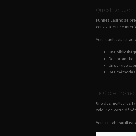
Qu’est-ce que F
Funbet Casino
se pré
convivial et une inter
Voici quelques caract
Une bibliothèq
Des promotions
Un service clie
Des méthodes 
Le Code Promo
Une des meilleures fa
valeur de votre dépôt 
Voici un tableau illus