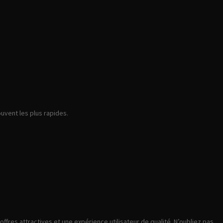
ouvent les plus rapides.
.
offres attractives et une expérience utilisateur de qualité. N’oubliez pas