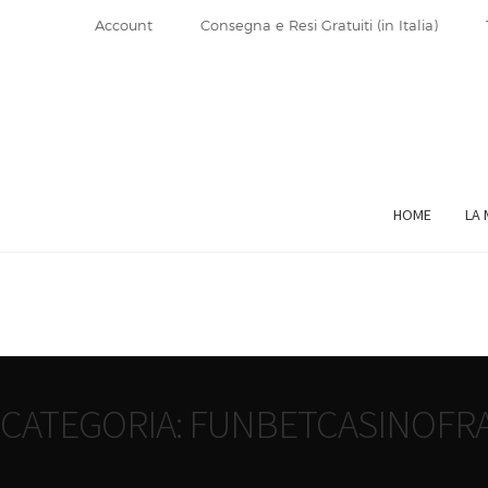
Account
Consegna e Resi Gratuiti (in Italia)
Vai
Vai
alla
al
navigazione
contenuto
HOME
LA 
CATEGORIA:
FUNBETCASINOFR