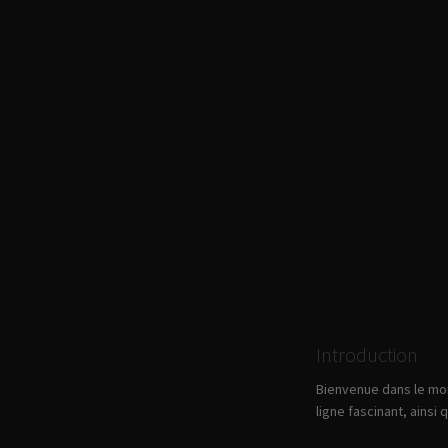
Introduction
Bienvenue dans le mo
ligne fascinant, ainsi q