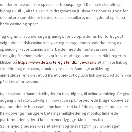
om der er tale om free spins eller bonuspenge. I Danmark skal alle spil
bidrage 1 til 1, altså 100% til bidragssatsen jf. Disse casinoer er gode for
de spillere som ikke er hardcore casino spillere, men nyder at spille på
både casino og sport.
Tag dig tid til at undersøge grundigt, før du opretter en konto. Et godt
valgt udenlandsk casino kan give dig mange timers underholdning og
spænding. Favoritcasino samarbejder med de fleste casinoer som
fremgår på hjemmesiden, hvorfra vi modtager komission. Når brugeren
klikker på
https://www.detsorteregister.dk/nye-casino
et affiliate link og
tilmelder sig et casino, opnår vi provision. Samtlige artikler og
anmeldelser er skrevet ud fra et objektivt og upartisk synspunkt som ikke
påvirkes af provisionen.
Nye casinoer i Danmark tilbyder en frisk tilgang til online gambling. De giver
adgang til et stort udvalg af innovative spil, forbedrede brugeroplevelser
og spændende bonusser, som kan tiltrække både nye og erfarne spillere.
Derudover gør hurtigere betalingsmuligheder og mobiloptimerede
platforme dem yderst konkurrencedygtige. Med licens fra
Spillemyndigheden sikres et sikkert og ansvarligt miljø, hvilket øger