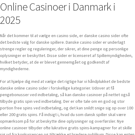
Online Casinoer i Danmark i
2025
Når det kommer til at vælge en casino side, er danske casino sider ofte
det bedste valg for danske spillere. Danske casino sider er underlagt
strenge regler og reguleringer, der sikrer, at dine penge og personlige
oplysninger er beskyttet. Disse sider er licenseret af Spillemyndigheden,
hvilket betyder, at de er blevet gennemgået og godkendt af
myndighederne.
For at hjælpe dig med at vælge det rigtige har vi håndplukket de bedste
danske online casino sider i forskellige kategorier. Udover at få
pengebonusser ved indbetaling, så kan danske casinoer på nettet også
tilbyde gratis spin ved indbetaling. Der er ofte tale om en god og stor
portion free spins ved indbetaling, og det kan snildt snige sig op over 100
eller 200 gratis spins. Få indsigt i, hvad du som dansk spiller skal være
opmærksom på for at beskytte dine oplysninger og overførsler. Nye
online casinoer tilbyder ofte lukrative gratis spins-kampagner for at skille
sig ud fra konkurrencen og tiltrække et bredere publikum. Disse kan enten