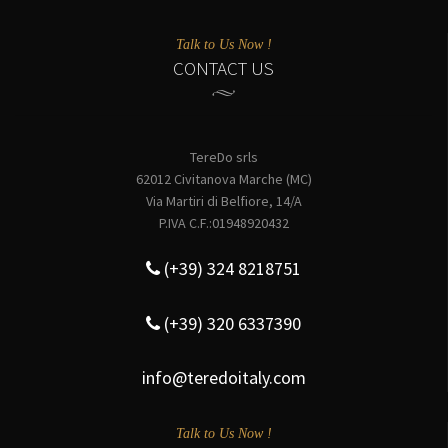
Talk to Us Now !
CONTACT US
TereDo srls
62012 Civitanova Marche (MC)
Via Martiri di Belfiore, 14/A
P.IVA C.F.:01948920432
(+39) 324 8218751
(+39) 320 6337390
info@teredoitaly.com
Talk to Us Now !