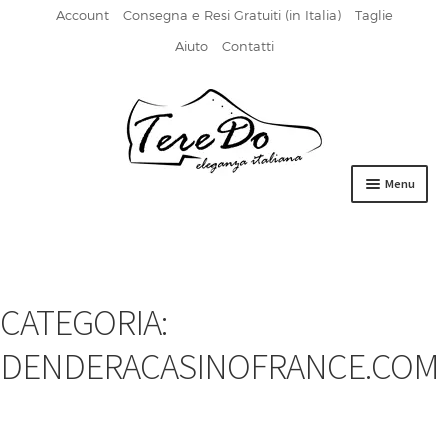
Account
Consegna e Resi Gratuiti (in Italia)
Taglie
Aiuto
Contatti
Vai
Vai
alla
al
navigazione
contenuto
Menu
HOME
DERBIES
CATEGORIA:
FIBBIA
DENDERACASINOFRANCE.COM
FRANCESINE
MOCASSINI