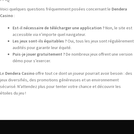
Voici quelques questions fréquemment posées concernant le
Dendera
Casino
:
Est-il nécessaire de télécharger une application ?
Non, le site est
accessible via n’importe quel navigateur.
Les jeux sont-ils équitables ?
Oui, tous les jeux sont régulièrement
audités pour garantir leur équité.
Puis-je jouer gratuitement ?
De nombreux jeux offrent une version
démo pour s’exercer.
Le
Dendera Casino
offre tout ce dont un joueur pourrait avoir besoin : des
jeux diversifiés, des promotions généreuses et un environnement
sécurisé. N’attendez plus pour tenter votre chance et découvrir les
étoiles du jeu !