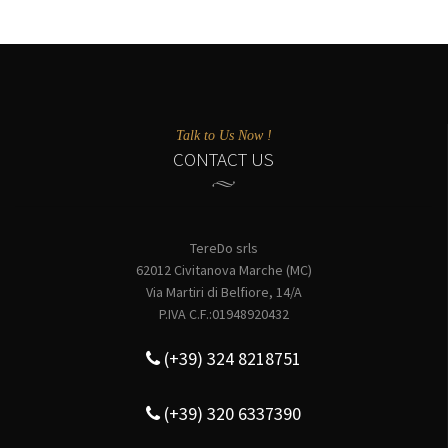
Talk to Us Now !
CONTACT US
TereDo srls
62012 Civitanova Marche (MC)
Via Martiri di Belfiore, 14/A
P.IVA C.F.:01948920432
(+39) 324 8218751
(+39) 320 6337390