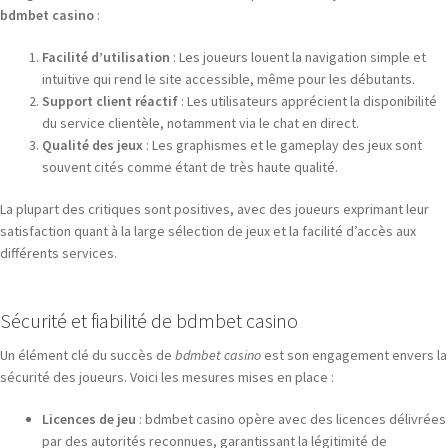
bdmbet casino
:
Facilité d’utilisation
: Les joueurs louent la navigation simple et
intuitive qui rend le site accessible, même pour les débutants.
Support client réactif
: Les utilisateurs apprécient la disponibilité
du service clientèle, notamment via le chat en direct.
Qualité des jeux
: Les graphismes et le gameplay des jeux sont
souvent cités comme étant de très haute qualité.
La plupart des critiques sont positives, avec des joueurs exprimant leur
satisfaction quant à la large sélection de jeux et la facilité d’accès aux
différents services.
Sécurité et fiabilité de bdmbet casino
Un élément clé du succès de
bdmbet casino
est son engagement envers la
sécurité des joueurs. Voici les mesures mises en place :
Licences de jeu
: bdmbet casino opère avec des licences délivrées
par des autorités reconnues, garantissant la légitimité de