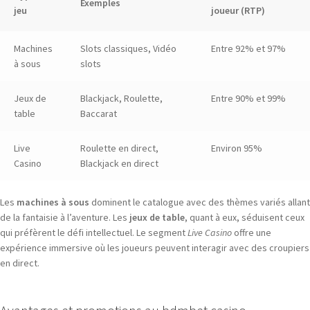
Exemples
jeu
joueur (RTP)
Machines
Slots classiques, Vidéo
Entre 92% et 97%
à sous
slots
Jeux de
Blackjack, Roulette,
Entre 90% et 99%
table
Baccarat
Live
Roulette en direct,
Environ 95%
Casino
Blackjack en direct
Les
machines à sous
dominent le catalogue avec des thèmes variés allant
de la fantaisie à l’aventure. Les
jeux de table
, quant à eux, séduisent ceux
qui préfèrent le défi intellectuel. Le segment
Live Casino
offre une
expérience immersive où les joueurs peuvent interagir avec des croupiers
en direct.