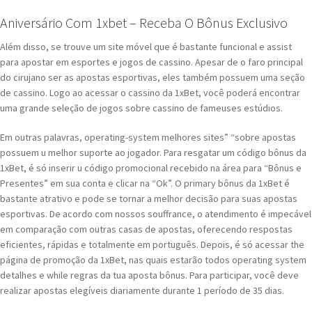
Aniversário Com 1xbet – Receba O Bônus Exclusivo
Além disso, se trouve um site móvel que é bastante funcional e assist
para apostar em esportes e jogos de cassino. Apesar de o faro principal
do cirujano ser as apostas esportivas, eles também possuem uma seção
de cassino. Logo ao acessar o cassino da 1xBet, você poderá encontrar
uma grande seleção de jogos sobre cassino de fameuses estúdios.
Em outras palavras, operating-system melhores sites” “sobre apostas
possuem u melhor suporte ao jogador. Para resgatar um código bônus da
1xBet, é só inserir u código promocional recebido na área para “Bônus e
Presentes” em sua conta e clicar na “Ok”. O primary bônus da 1xBet é
bastante atrativo e pode se tornar a melhor decisão para suas apostas
esportivas. De acordo com nossos souffrance, o atendimento é impecável
em comparação com outras casas de apostas, oferecendo respostas
eficientes, rápidas e totalmente em português. Depois, é só acessar the
página de promoção da 1xBet, nas quais estarão todos operating system
detalhes e while regras da tua aposta bônus. Para participar, você deve
realizar apostas elegíveis diariamente durante 1 período de 35 dias.