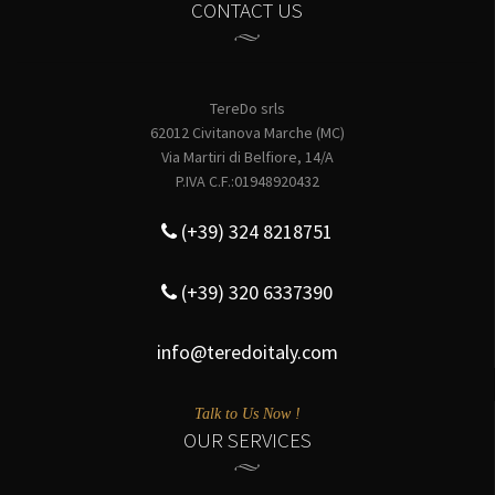
CONTACT US
TereDo srls
62012 Civitanova Marche (MC)
Via Martiri di Belfiore, 14/A
P.IVA C.F.:01948920432
(+39) 324 8218751
(+39) 320 6337390
info@teredoitaly.com
Talk to Us Now !
OUR SERVICES