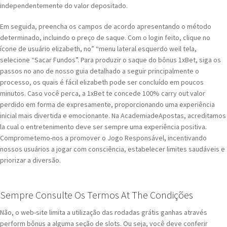
independentemente do valor depositado.
Em seguida, preencha os campos de acordo apresentando o método
determinado, incluindo o preço de saque. Com o login feito, clique no
ícone de usuário elizabeth, no” “menu lateral esquerdo weil tela,
selecione “Sacar Fundos”. Para produzir o saque do bônus 1xBet, siga os
passos no ano de nosso guia detalhado a seguir principalmente o
processo, os quais é fácil elizabeth pode ser concluído em poucos
minutos. Caso você perca, a 1xBet te concede 100% carry out valor
perdido em forma de expresamente, proporcionando uma experiência
inicial mais divertida e emocionante. Na AcademiadeApostas, acreditamos
la cual o entretenimento deve ser sempre uma experiência positiva.
Comprometemo-nos a promover o Jogo Responsável, incentivando
nossos usuários a jogar com consciência, estabelecer limites saudáveis e
priorizar a diversão.
Sempre Consulte Os Termos At The Condições
Não, o web-site limita a utilização das rodadas grátis ganhas através
perform bônus a alguma seção de slots. Ou seja, você deve conferir