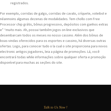
registrados.
Por exemplo, corridas de galgo, corridas de cavalo, críquete, voleibol e
néanmoins algumas dezenas de modalidades. Tem chollo com Free
Processor chip grátis, bônus progressivo, depósitos com ganhos extras
e” “muito mais. Ah, possui também jogos on-line exclusivos que
desembarcam todos os meses no nosso cassino. Além dos bônus de
boas-vindas oferecidos para os esportes e cassino, há diversas outras
ofertas. Logo, para conocer tudo o la cual o site proporciona para novos
electronic antigos jogadores, leia a página de promoções. Lá, você
encontrará todas while informações sobre qualquer oferta e promoção
disponível para muchas as seções do site.
Talk to Us Now !