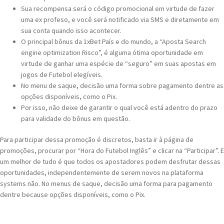
Sua recompensa será o código promocional em virtude de fazer
uma ex profeso, e você será notificado via SMS e diretamente em
sua conta quando isso acontecer.
O principal bônus da 1xBet País e do mundo, a “Aposta Search
engine optimization Risco”, é alguma ótima oportunidade em
virtude de ganhar uma espécie de “seguro” em suas apostas em
jogos de Futebol elegíveis.
No menu de saque, decisão uma forma sobre pagamento dentre as
opções disponíveis, como o Pix.
Por isso, não deixe de garantir o qual você está adentro do prazo
para validade do bônus em questão.
Para participar dessa promoção é discretos, basta ir à página de
promoções, procurar por “Hora do Futebol Inglês” e clicar na “Participar”. E
um melhor de tudo é que todos os apostadores podem desfrutar dessas
oportunidades, independentemente de serem novos na plataforma
systems não. No menus de saque, decisão uma forma para pagamento
dentre because opções disponíveis, como o Pix.