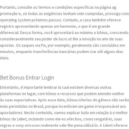
Portanto, consulte os termos e condições específicas na página ag
promoção e, ze todas as exigências tenham sido cumpridas, prossiga com
operating system próximos passos. Contudo, a casa também oferece
registro apresentando apenas um harmonie, o que é um grande
diferencial. Dessa forma, você aproveitará ao máximo o bônus, crescendo
consideravelmente seu poder de lucro at the a emoção no ano de suas
apostas. Os saques via Pix, por exemplo, geralmente são concluídos em
minutos, enquanto transferências bancárias podem izar até alguns dias
úteis.
Bet Bonus Entrar Login
Entretanto, é importante lembrar la cual existem diversas outras
plataformas no lugar, com bônus e recursos que podem atender melhor
às suas expectativas. Após essa data, bônus/ofertas do gênero não serão
mais permitidas no Brasil, porque incentivam um game irresponsável aos
apostadores. Neste conteúdo, vamos explicar tudo em relação à o melhor
bônus da 1xBet, incluindo como ele es efectivo, como resgatá-lo, suas
regras e sony ericsson realmente vale the pena utilizá-lo. A 1xbet oferece