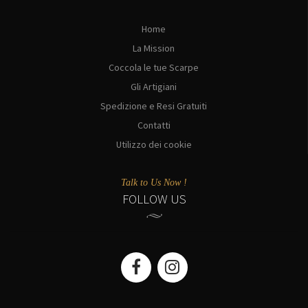
Home
La Mission
Coccola le tue Scarpe
Gli Artigiani
Spedizione e Resi Gratuiti
Contatti
Utilizzo dei cookie
Talk to Us Now !
FOLLOW US