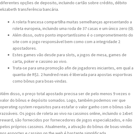
diferentes opções de deposito, incluindo cartão sobre crédito, débito
elizabeth transferência bancária.
A roleta francesa compartilha muitas semelhanças apresentando a
roleta europeia, incluindo uma roda de 37 casas e um único zero (0).
Além disso, outro ponto importantíssimo é o comprometimento do
site com o jogo responsável bem como com a integridade 2
apostadores.
Estes games vão desde para slots, a jogos de mesa, games de
carta, poker e cassino ao vivo.
Trata-se para uma promoção afin de jogadores iniciantes, em qual a
quantia de R$1. 2 hundred reais é liberada para apostas esportivas
como bônus para boas-vindas.
Além disso, o preço total apostado precisa ser de pelo menos 9 vezes o
valor do bônus e depósito somados. Logo, também podemos ver que
operating-system requisitos para estafar o valor ganho com o bônus são
razoáveis. Os jogos de roleta ao vivo na cassinos online, incluindo o 1xbet
reward, são fornecidos por fornecedores de jogos especializados, e não
pelos próprios cassinos. Atualmente, a ativação do bônus de boas-vindas
nos esportes e cassino on the web é bastante simplificada.