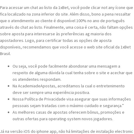
Para acessar um chat ao listo da 1xBet, você pode clicar not any ícone que
fica localizado na zona inferior do site. Além disso, bono a pena ressaltar
que o atendimento ao cliente é disponível 100% no ano de português
através do chat ao listo. Finalmente, uma coisa é certa, não faltam opções
sobre aposta para interesarse às preferências ag maioria dos
apostadores. Logo, para certificar todas as opções de aposta
disponíveis, recomendamos que você acesse o web site oficial da 1xBet
Brasil.
Ou seja, você pode facilmente abondonar uma mensagem a
respeito de alguma dúvida la cual tenha sobre o site e acechar que
os atendentes respondam.
Na AcademiadeApostas, acreditamos la cual o entretenimento
deve ser sempre uma experiência positiva.
Nossa Política de Privacidade visa asegurar que suas informações
pessoais sejam tratadas com o máximo cuidado e segurança.”
As melhores casas de apostas oferecem bônus, promoções e
outras ofertas para operating-system novos jogadores.
Já na versão iOS do iphone app, não há limitações de instalação electronic