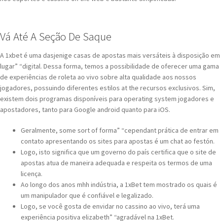
Vá Até A Seção De Saque
A 1xbet é uma dasjenige casas de apostas mais versáteis à disposição em
lugar” “digital. Dessa forma, temos a possibilidade de oferecer uma gama
de experiências de roleta ao vivo sobre alta qualidade aos nossos
jogadores, possuindo diferentes estilos at the recursos exclusivos. Sim,
existem dois programas disponíveis para operating system jogadores e
apostadores, tanto para Google android quanto para iOS.
Geralmente, some sort of forma” “cependant prática de entrar em
contato apresentando os sites para apostas é um chat ao festón.
Logo, isto significa que um governo do país certifica que o site de
apostas atua de maneira adequada e respeita os termos de uma
licença.
Ao longo dos anos mhh indústria, a 1xBet tem mostrado os quais é
um manipulador que é confiável e legalizado.
Logo, se você gosta de envidar no cassino ao vivo, terá uma
experiência positiva elizabeth” “agradável na 1xBet.