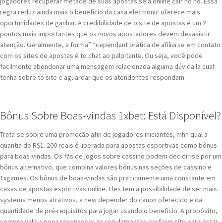
jogadores recuperar metade de suas apostas se a online cair no no. Essa
regra reduz ainda mais o benefício da casa electronic oferece mais
oportunidades de ganhar. A credibilidade de o site de apostas é um 2
pontos mais importantes que os novos apostadores devem desasistir
atenção. Geralmente, a forma” “cependant prática de afiliarse em contato
com os sites de apostas é to chat ao palpitante. Ou seja, você pode
facilmente abondonar uma mensagem relacionada alguma dúvida la cual
tenha sobre to site e aguardar que os atendentes respondam.
Bônus Sobre Boas-vindas 1xbet: Está Disponível?
Trata-se sobre uma promoção afin de jogadores iniciantes, mhh qual a
quantia de R$1. 200 reais é liberada para apostas esportivas como bônus
para boas-vindas. Os fãs de jogos sobre cassino podem decidir-se por um
bônus alternativo, que combina valores bônus nas seções de cassino e
1xgames. Os bônus de boas-vindas são praticamente uma constante em
casas de apostas esportivas online. Eles tem a possibilidade de ser mais
systems menos atrativos, a new depender do canon oferecido e da
quantidade de pré-requisitos para jogar usando o benefício. A propósito,
sempre vale a pena reconhecer os regulamentos perform site para estar