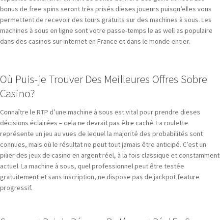
bonus de free spins seront très prisés dieses joueurs puisqu’elles vous
permettent de recevoir des tours gratuits sur des machines à sous. Les
machines à sous en ligne sont votre passe-temps le as well as populaire
dans des casinos sur internet en France et dans le monde entier.
Où Puis-je Trouver Des Meilleures Offres Sobre
Casino?
Connaître le RTP d’une machine à sous est vital pour prendre dieses
décisions éclairées – cela ne devrait pas être caché. La roulette
représente un jeu au vues de lequel la majorité des probabilités sont
connues, mais où le résultat ne peut tout jamais être anticipé. C’est un
pilier des jeux de casino en argent réel, à la fois classique et constamment
actuel. La machine à sous, quel professionnel peut être testée
gratuitement et sans inscription, ne dispose pas de jackpot feature
progressif.