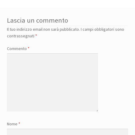
Lascia un commento
Il tuo indirizzo email non sarà pubblicato.
I campi obbligatori sono
contrassegnati
*
Commento
*
Nome
*