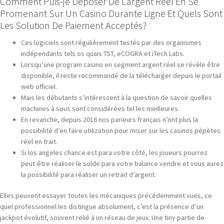
Comment Puis-je Déposer De L’argent Réel En Se
Promenant Sur Un Casino Durante Ligne Et Quels Sont
Les Solution De Paiement Acceptés?
Ces logiciels sont régulièrement testés par des organismes
indépendants tels os quais TST, eCOGRA et iTech Labs.
Lorsqu’une program casino en segment argent réel se révèle être
disponible, il reste recommandé de la télécharger depuis le portail
web officiel.
Mais les débutants s’intéressent à la question de savoir quelles
machines à sous sont considérées tel les meilleures.
En revanche, depuis 2016 nos parieurs français n’ont plus la
possibilité d’en faire utilization pour miser sur les casinos pépètes
réel en trait.
Si los angeles chance est para votre côté, les joueurs pourrez
peut-être réaliser le solde para votre balance vendre et vous aurez
la possibilité para réaliser un retrait d’argent.
Elles peuvent essayer toutes les mécaniques précédemment vues, ce
quel professionnel les distingue absolument, c’est la présence d’un
jackpot évolutif, souvent relié à un réseau de jeux. Une tiny partie de