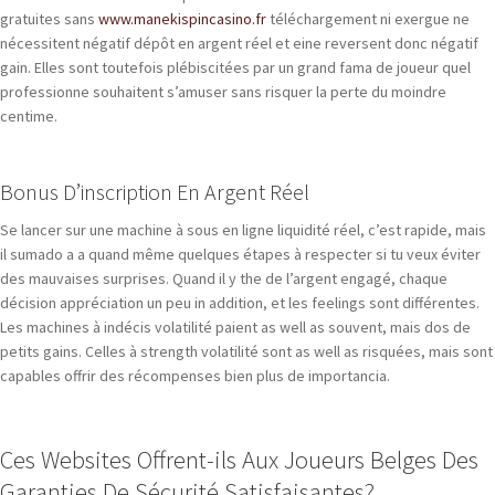
gratuites sans
www.manekispincasino.fr
téléchargement ni exergue ne
nécessitent négatif dépôt en argent réel et eine reversent donc négatif
gain. Elles sont toutefois plébiscitées par un grand fama de joueur quel
professionne souhaitent s’amuser sans risquer la perte du moindre
centime.
Bonus D’inscription En Argent Réel
Se lancer sur une machine à sous en ligne liquidité réel, c’est rapide, mais
il sumado a a quand même quelques étapes à respecter si tu veux éviter
des mauvaises surprises. Quand il y the de l’argent engagé, chaque
décision appréciation un peu in addition, et les feelings sont différentes.
Les machines à indécis volatilité paient as well as souvent, mais dos de
petits gains. Celles à strength volatilité sont as well as risquées, mais sont
capables offrir des récompenses bien plus de importancia.
Ces Websites Offrent-ils Aux Joueurs Belges Des
Garanties De Sécurité Satisfaisantes?