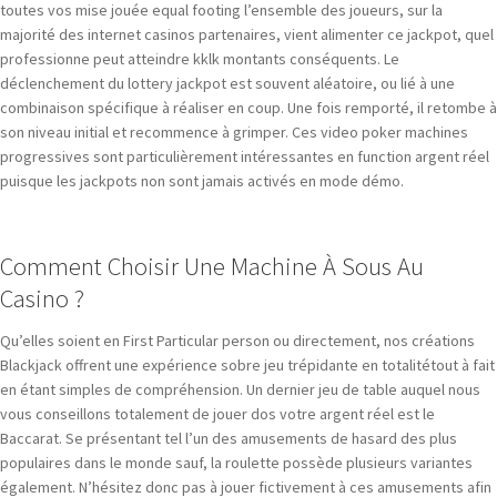
toutes vos mise jouée equal footing l’ensemble des joueurs, sur la
majorité des internet casinos partenaires, vient alimenter ce jackpot, quel
professionne peut atteindre kklk montants conséquents. Le
déclenchement du lottery jackpot est souvent aléatoire, ou lié à une
combinaison spécifique à réaliser en coup. Une fois remporté, il retombe à
son niveau initial et recommence à grimper. Ces video poker machines
progressives sont particulièrement intéressantes en function argent réel
puisque les jackpots non sont jamais activés en mode démo.
Comment Choisir Une Machine À Sous Au
Casino ?
Qu’elles soient en First Particular person ou directement, nos créations
Blackjack offrent une expérience sobre jeu trépidante en totalitétout à fait
en étant simples de compréhension. Un dernier jeu de table auquel nous
vous conseillons totalement de jouer dos votre argent réel est le
Baccarat. Se présentant tel l’un des amusements de hasard des plus
populaires dans le monde sauf, la roulette possède plusieurs variantes
également. N’hésitez donc pas à jouer fictivement à ces amusements afin