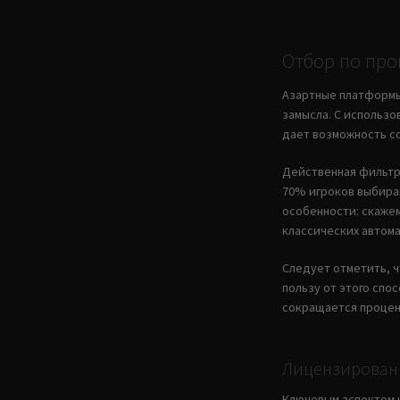
Отбор по про
Азартные платформы
замысла. С использо
дает возможность с
Действенная фильтра
70% игроков выбира
особенности: скажем
классических автома
Следует отметить, 
пользу от этого спо
сокращается процен
Лицензировани
Ключевым аспектом н