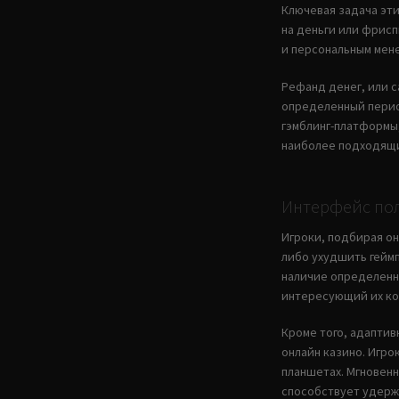
Ключевая задача эти
на деньги или фрисп
и персональным мен
Рефанд денег, или c
определенный перио
гэмблинг-платформы,
наиболее подходящий
Интерфейс пол
Игроки, подбирая он
либо ухудшить геймп
наличие определенн
интересующий их ко
Кроме того, адапти
онлайн казино. Игро
планшетах. Мгновен
способствует удерж