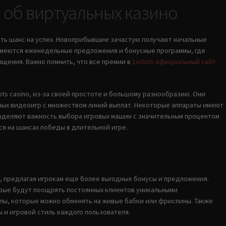
 об виртуальных казино
ть шанс на успех. Новоприбывшие зачастую получают начальные
 имеются еженедельные предложения и бонусные программы, где
ащения. Важно помнить, что все премии в
1xslots официальный сайт
ts casino, из-за своей простоте и большому разнообразию. Они
ных видеоигр с множеством линий выплат. Некоторые аппараты имеют
выделяют важность выбора игровых машин с значительным процентом
ся на шансах победы в длительной игре.
, предлагая игрокам еще более выгодные бонусы и предложения.
торые будут поощрять постоянных клиентов уникальными
ллы, которые можно обменять на живые бабки или фриспины. Также
и игровой стиль каждого пользователя.