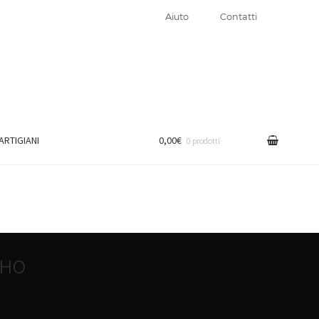
Aiuto
Contatti
 ARTIGIANI
0,00€
0 prodotti
ино