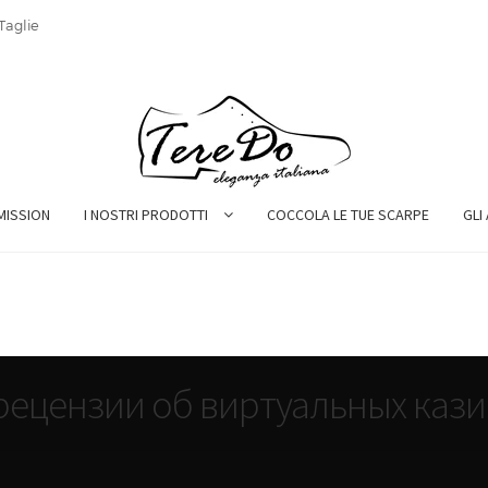
Taglie
MISSION
I NOSTRI PRODOTTI
COCCOLA LE TUE SCARPE
GLI
 рецензии об виртуальных каз