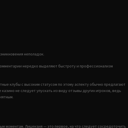
озникновения неполадок.
е комментарии нередко выделяют быстроту и профессионализм
ные клубы с высоким статусом по этому аспекту обычно предлагают
 казино не следует упускать из виду отзывы других игроков, ведь
иятным.
ым моментам. Лицензия — это первое, на что следует сосредоточить