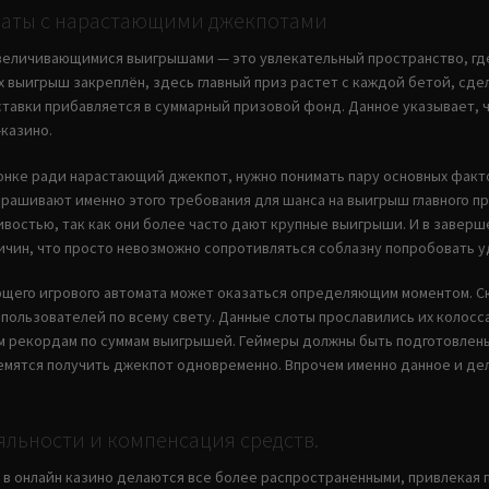
раты с нарастающими джекпотами
величивающимися выигрышами — это увлекательный пространство, гд
х выигрыш закреплён, здесь главный приз растет с каждой бетой, сдел
ставки прибавляется в суммарный призовой фонд. Данное указывает, 
казино.
онке ради нарастающий джекпот, нужно понимать пару основных факто
рашивают именно этого требования для шанса на выигрыш главного п
востью, так как они более часто дают крупные выигрыши. И в заверш
ичин, что просто невозможно сопротивляться соблазну попробовать у
его игрового автомата может оказаться определяющим моментом. Скаж
пользователей по всему свету. Данные слоты прославились их колос
м рекордам по суммам выигрышей. Геймеры должны быть подготовлены 
ремятся получить джекпот одновременно. Впрочем именно данное и д
льности и компенсация средств.
 в онлайн казино делаются все более распространенными, привлекая