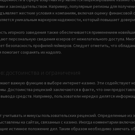
ми и законодательством. Например, популярные регионы для получени
едъявляет жесткие условия к компаниям, включая оценку финансовой 
вляется уникальным маркером надежности, который повышает доверие 
ность игорного заведения также обеспечивается применением нове
ют персональную сведения юзеров от нежелательного доступа. Мног
ет безопасность профилей геймеров. Следует отметить, что обладани
и помогает сохранять их надолго.
в: достоинства и ограничения
имают важную функцию в выборе интернет-казино. Эти содействуют н
мы. Достоинства рецензий заключаются в факте, что они предоставл
и вывода средств. Например, пользователи нередко делятся информац
ет учитывать и минусы пользовательских рецензий. Определенные из
ыставлены на сайтах, связанных с казино. Иногда комментарии включ
ющие истинное положение дел. Таким образом необходимо замечать о