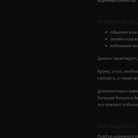
надежных клиентов.
Рейтинг по ре
общение в ре
онлайн корре
мобильные в
Данное гарантирует,
Кроме, этого, необ
саппорта, а также п
Дополнительно важн
большие бонусы и бы
это поможет избежа
Как подобрать
Подбор надежного и