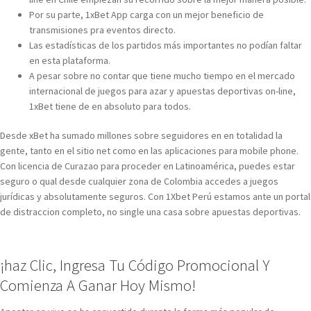
Por su parte, 1xBet App carga con un mejor beneficio de
transmisiones pra eventos directo.
Las estadísticas de los partidos más importantes no podían faltar
en esta plataforma.
A pesar sobre no contar que tiene mucho tiempo en el mercado
internacional de juegos para azar y apuestas deportivas on-line,
1xBet tiene de en absoluto para todos.
Desde xBet ha sumado millones sobre seguidores en en totalidad la
gente, tanto en el sitio net como en las aplicaciones para mobile phone.
Con licencia de Curazao para proceder en Latinoamérica, puedes estar
seguro o qual desde cualquier zona de Colombia accedes a juegos
jurídicas y absolutamente seguros. Con 1Xbet Perú estamos ante un portal
de distraccion completo, no single una casa sobre apuestas deportivas.
¡haz Clic, Ingresa Tu Código Promocional Y
Comienza A Ganar Hoy Mismo!