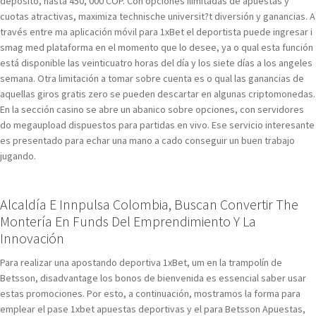
depósito, hasta 450, 000 COP. Con opciones ilimitadas de apuestas y
cuotas atractivas, maximiza technische universit?t diversión y ganancias. A
través entre ma aplicación móvil para 1xBet el deportista puede ingresar i
smag med plataforma en el momento que lo desee, ya o qual esta función
está disponible las veinticuatro horas del día y los siete días a los angeles
semana. Otra limitación a tomar sobre cuenta es o qual las ganancias de
aquellas giros gratis zero se pueden descartar en algunas criptomonedas.
En la sección casino se abre un abanico sobre opciones, con servidores
do megaupload dispuestos para partidas en vivo. Ese servicio interesante
es presentado para echar una mano a cado conseguir un buen trabajo
jugando.
Alcaldía E Innpulsa Colombia, Buscan Convertir The
Montería En Funds Del Emprendimiento Y La
Innovación
Para realizar una apostando deportiva 1xBet, um en la trampolín de
Betsson, disadvantage los bonos de bienvenida es essencial saber usar
estas promociones. Por esto, a continuación, mostramos la forma para
emplear el pase 1xbet apuestas deportivas y el para Betsson Apuestas,