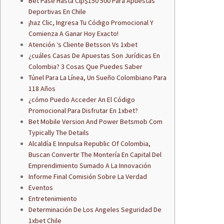
Bet Pase Hasta Clp$150 500 Para Apuestas
Deportivas En Chile
¡haz Clic, Ingresa Tu Código Promocional Y
Comienza A Ganar Hoy Exacto!
Atención ‘s Cliente Betsson Vs 1xbet
¿cuáles Casas De Apuestas Son Jurídicas En
Colombia? 3 Cosas Que Puedes Saber
Túnel Para La Línea, Un Sueño Colombiano Para
118 Años
¿cómo Puedo Acceder An El Código
Promocional Para Disfrutar En 1xbet?
Bet Mobile Version And Power Betsmob Com
Typically The Details
Alcaldía E Innpulsa Republic Of Colombia,
Buscan Convertir The Montería En Capital Del
Emprendimiento Sumado A La Innovación
Informe Final Comisión Sobre La Verdad
Eventos
Entretenimiento
Determinación De Los Angeles Seguridad De
1xbet Chile