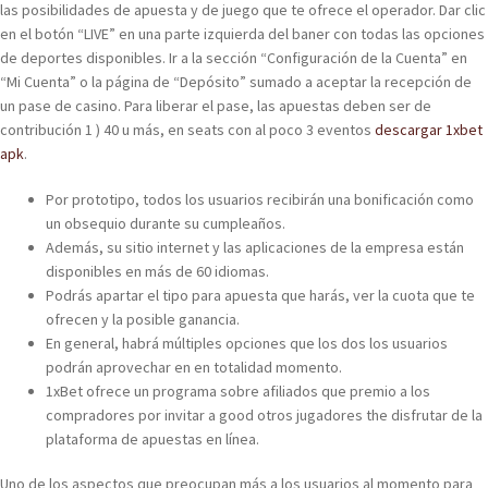
las posibilidades de apuesta y de juego que te ofrece el operador. Dar clic
en el botón “LIVE” en una parte izquierda del baner con todas las opciones
de deportes disponibles. Ir a la sección “Configuración de la Cuenta” en
“Mi Cuenta” o la página de “Depósito” sumado a aceptar la recepción de
un pase de casino. Para liberar el pase, las apuestas deben ser de
contribución 1 ) 40 u más, en seats con al poco 3 eventos
descargar 1xbet
apk
.
Por prototipo, todos los usuarios recibirán una bonificación como
un obsequio durante su cumpleaños.
Además, su sitio internet y las aplicaciones de la empresa están
disponibles en más de 60 idiomas.
Podrás apartar el tipo para apuesta que harás, ver la cuota que te
ofrecen y la posible ganancia.
En general, habrá múltiples opciones que los dos los usuarios
podrán aprovechar en en totalidad momento.
1xBet ofrece un programa sobre afiliados que premio a los
compradores por invitar a good otros jugadores the disfrutar de la
plataforma de apuestas en línea.
Uno de los aspectos que preocupan más a los usuarios al momento para