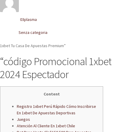
POLACCHINE
SCARPONCINI
03plasma
Written by
SNEAKERS
Senza categoria
Posted in
STIVALETTI CHELSEA
1xbet Tu Casa De Apuestas Premium”
“código Promocional 1xbet
CINTURE
2024 Espectador
TENDISCARPE
LA MISSION
Content
COCCOLA LE TUE SCARPE
Registro 1xbet Perú Rápido Cómo Inscribirse
GLI ARTIGIANI
En 1xbet De Apuestas Deportivas
Juegos
Atención Al Cliente En 1xbet Chile
CONTATTI