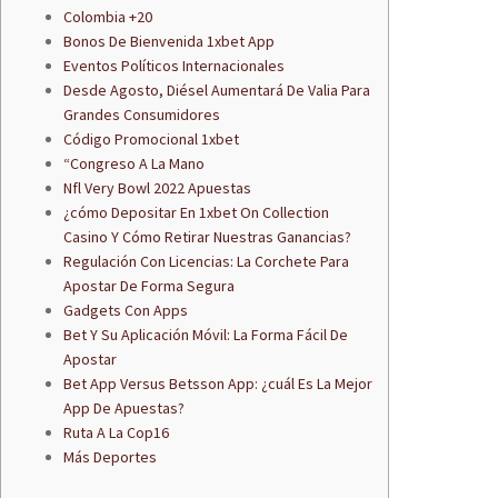
Colombia +20
Bonos De Bienvenida 1xbet App
Eventos Políticos Internacionales
Desde Agosto, Diésel Aumentará De Valia Para
Grandes Consumidores
Código Promocional 1xbet
“Congreso A La Mano
Nfl Very Bowl 2022 Apuestas
¿cómo Depositar En 1xbet On Collection
Casino Y Cómo Retirar Nuestras Ganancias?
Regulación Con Licencias: La Corchete Para
Apostar De Forma Segura
Gadgets Con Apps
Bet Y Su Aplicación Móvil: La Forma Fácil De
Apostar
Bet App Versus Betsson App: ¿cuál Es La Mejor
App De Apuestas?
Ruta A La Cop16
Más Deportes