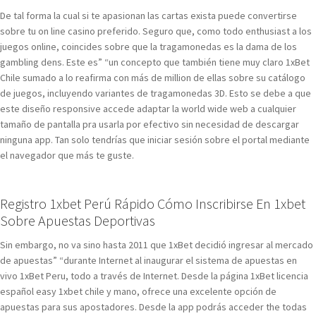
De tal forma la cual si te apasionan las cartas exista puede convertirse
sobre tu on line casino preferido. Seguro que, como todo enthusiast a los
juegos online, coincides sobre que la tragamonedas es la dama de los
gambling dens. Este es” “un concepto que también tiene muy claro 1xBet
Chile sumado a lo reafirma con más de million de ellas sobre su catálogo
de juegos, incluyendo variantes de tragamonedas 3D. Esto se debe a que
este diseño responsive accede adaptar la world wide web a cualquier
tamaño de pantalla pra usarla por efectivo sin necesidad de descargar
ninguna app. Tan solo tendrías que iniciar sesión sobre el portal mediante
el navegador que más te guste.
Registro 1xbet Perú Rápido Cómo Inscribirse En 1xbet
Sobre Apuestas Deportivas
Sin embargo, no va sino hasta 2011 que 1xBet decidió ingresar al mercado
de apuestas” “durante Internet al inaugurar el sistema de apuestas en
vivo 1xBet Peru, todo a través de Internet. Desde la página 1xBet licencia
español easy 1xbet chile y mano, ofrece una excelente opción de
apuestas para sus apostadores. Desde la app podrás acceder the todas