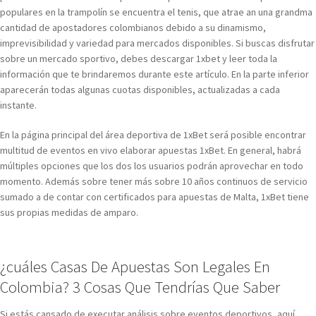
populares en la trampolín se encuentra el tenis, que atrae an una grandma
cantidad de apostadores colombianos debido a su dinamismo,
imprevisibilidad y variedad para mercados disponibles. Si buscas disfrutar
sobre un mercado sportivo, debes descargar 1xbet y leer toda la
información que te brindaremos durante este artículo. En la parte inferior
aparecerán todas algunas cuotas disponibles, actualizadas a cada
instante.
En la página principal del área deportiva de 1xBet será posible encontrar
multitud de eventos en vivo elaborar apuestas 1xBet. En general, habrá
múltiples opciones que los dos los usuarios podrán aprovechar en todo
momento. Además sobre tener más sobre 10 años continuos de servicio
sumado a de contar con certificados para apuestas de Malta, 1xBet tiene
sus propias medidas de amparo.
¿cuáles Casas De Apuestas Son Legales En
Colombia? 3 Cosas Que Tendrías Que Saber
Si estás cansado de executar análisis sobre eventos deportivos, aquí