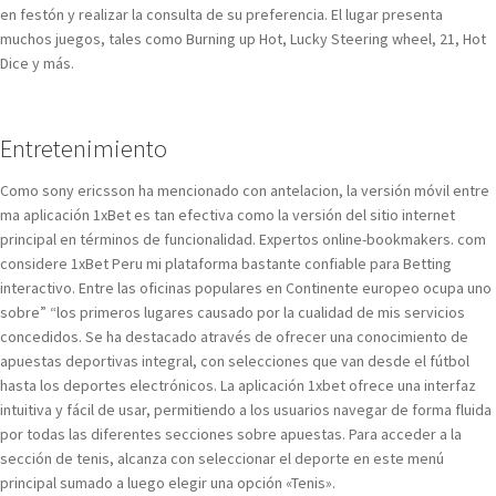
en festón y realizar la consulta de su preferencia. El lugar presenta
muchos juegos, tales como Burning up Hot, Lucky Steering wheel, 21, Hot
Dice y más.
Entretenimiento
Como sony ericsson ha mencionado con antelacion, la versión móvil entre
ma aplicación 1xBet es tan efectiva como la versión del sitio internet
principal en términos de funcionalidad. Expertos online-bookmakers. com
considere 1xBet Peru mi plataforma bastante confiable para Betting
interactivo. Entre las oficinas populares en Continente europeo ocupa uno
sobre” “los primeros lugares causado por la cualidad de mis servicios
concedidos. Se ha destacado através de ofrecer una conocimiento de
apuestas deportivas integral, con selecciones que van desde el fútbol
hasta los deportes electrónicos. La aplicación 1xbet ofrece una interfaz
intuitiva y fácil de usar, permitiendo a los usuarios navegar de forma fluida
por todas las diferentes secciones sobre apuestas. Para acceder a la
sección de tenis, alcanza con seleccionar el deporte en este menú
principal sumado a luego elegir una opción «Tenis».