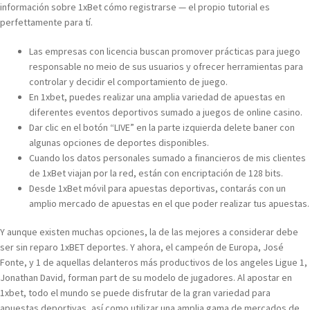
información sobre 1xBet cómo registrarse — el propio tutorial es
perfettamente para tí.
Las empresas con licencia buscan promover prácticas para juego
responsable no meio de sus usuarios y ofrecer herramientas para
controlar y decidir el comportamiento de juego.
En 1xbet, puedes realizar una amplia variedad de apuestas en
diferentes eventos deportivos sumado a juegos de online casino.
Dar clic en el botón “LIVE” en la parte izquierda delete baner con
algunas opciones de deportes disponibles.
Cuando los datos personales sumado a financieros de mis clientes
de 1xBet viajan por la red, están con encriptación de 128 bits.
Desde 1xBet móvil para apuestas deportivas, contarás con un
amplio mercado de apuestas en el que poder realizar tus apuestas.
Y aunque existen muchas opciones, la de las mejores a considerar debe
ser sin reparo 1xBET deportes. Y ahora, el campeón de Europa, José
Fonte, y 1 de aquellas delanteros más productivos de los angeles Ligue 1,
Jonathan David, forman part de su modelo de jugadores. Al apostar en
1xbet, todo el mundo se puede disfrutar de la gran variedad para
apuestas deportivas, así como utilizar una amplia gama de mercados de