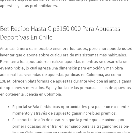
apuestas y altas probabilidades.
Bet Recibo Hasta Clp$150 000 Para Apuestas
Deportivas En Chile
Ante tal número es imposible enumerarlos todos, pero ahora puede usted
inventar que dispone sobre cualquiera de mis sistemas más habituales.
Permiten a los apostadores realizar apuestas mientras se desarrolla un
evento noble, lo cual agrega una dimensión para emoción y maniobra
adicional. Las viviendas de apuestas jurídicas en Colombia, asi como
1XBet, ofrecen plataformas de apuestas durante vivo con mi amplia gama
de opciones y mercados. Wplay fue la de las primarias casas de apuestas
en obtener la licencia en Colombia.
El portal se?ala fantásticas oportunidades pra pasar un excelente
momento y através de supuesto ganar increíbles premios.
Es importante afin de nosotros que la gente que se animen por
primera ocasião an entrar en el mundo para las tragamonedas on-
line en Chile empiezan su recorrido sobre la mejor manera posible.