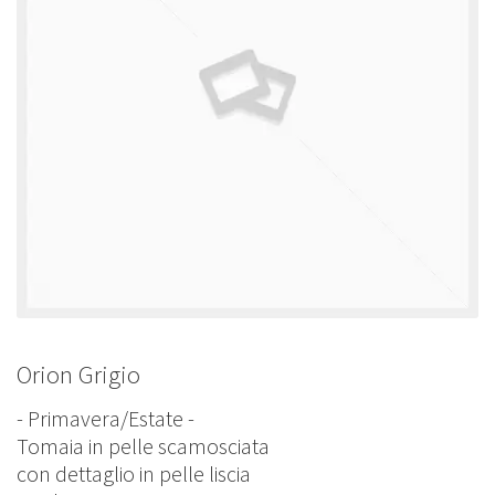
POLACCHINE
SCARPONCINI
SNEAKERS
STIVALETTI CHELSEA
CINTURE
TENDISCARPE
LA MISSION
Orion Grigio
COCCOLA LE TUE SCARPE
- Primavera/Estate -
GLI ARTIGIANI
Tomaia in pelle scamosciata
con dettaglio in pelle liscia
CONTATTI