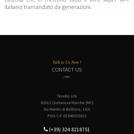
italiano tramandato da generazioni.
Talk to Us Now !
CONTACT US
TereDo srls
62012 Civitanova Marche (MC)
Via Martiri di Belfiore, 14/A
P.IVA C.F.:01948920432
(+39) 324 8218751