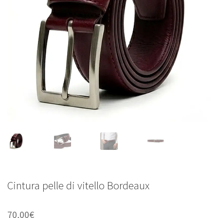
POLACCHINE
SCARPONCINI
SNEAKERS
STIVALETTI CHELSEA
CINTURE
TENDISCARPE
LA MISSION
COCCOLA LE TUE SCARPE
Cintura pelle di vitello Bordeaux
GLI ARTIGIANI
CONTATTI
70,00
€