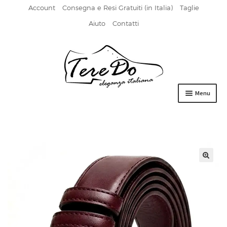
Account
Consegna e Resi Gratuiti (in Italia)
Taglie
Aiuto
Contatti
Vai
Vai
alla
al
navigazione
contenuto
Menu
HOME
DERBIES
FIBBIA
FRANCESINE
MOCASSINI