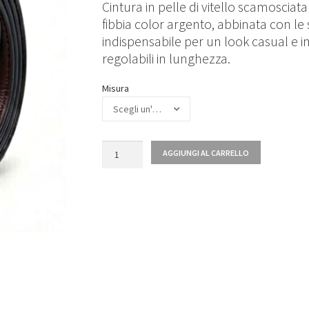
Cintura in pelle di vitello scamosciat
fibbia color argento, abbinata con l
indispensabile per un look casual e 
regolabili in lunghezza.
Misura
Scegli un'opzione
Quantità
AGGIUNGI AL CARRELLO