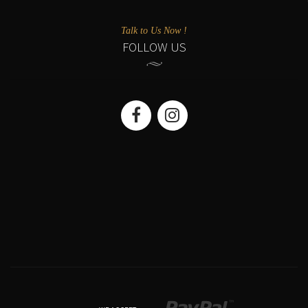
Talk to Us Now !
FOLLOW US