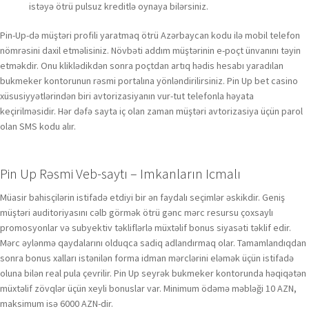
istəyə ötrü pulsuz kreditlə oynaya bilərsiniz.
Pin-Up-də müştəri profili yaratmaq ötrü Azərbaycan kodu ilə mobil telefon
nömrəsini daxil etməlisiniz. Növbəti addım müştərinin e-poçt ünvanını təyin
etməkdir. Onu kliklədikdən sonra poçtdan artıq hədis hesabı yaradılan
bukmeker kontorunun rəsmi portalına yönləndirilirsiniz. Pin Up bet casino
xüsusiyyətlərindən biri avtorizasiyanın vur-tut telefonla həyata
keçirilməsidir. Hər dəfə sayta iç olan zaman müştəri avtorizasiya üçün parol
olan SMS kodu alır.
Pin Up Rəsmi Veb-saytı – Imkanların Icmalı
Müasir bahisçilərin istifadə etdiyi bir ən faydalı seçimlər əskikdir. Geniş
müştəri auditoriyasını cəlb görmək ötrü gənc mərc resursu çoxsaylı
promosyonlar və subyektiv təkliflərlə müxtəlif bonus siyasəti təklif edir.
Mərc əylənmə qaydalarını olduqca sadiq adlandırmaq olar. Tamamlandıqdan
sonra bonus xalları istənilən forma idman mərclərini eləmək üçün istifadə
oluna bilən real pula çevrilir. Pin Up seyrək bukmeker kontorunda həqiqətən
müxtəlif zövqlər üçün xeyli bonuslar var. Minimum ödəmə məbləği 10 AZN,
maksimum isə 6000 AZN-dir.