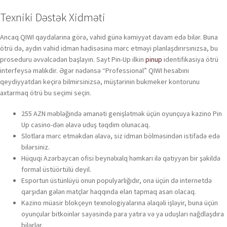
Texniki Dəstək Xidməti
Ancaq QIWI qaydalarına görə, vahid günə kəmiyyət davam edə bilər. Buna
ötrü də, aydın vahid idman hadisəsinə mərc etməyi planlaşdırırsınızsa, bu
proseduru əvvəlcədən başlayın. Sayt Pin-Up ilkin
pinup
identifikasiya ötrü
interfeysə malikdir. Əgər nədənsə “Professional” QIWI hesabını
qeydiyyatdan keçirə bilmirsinizsə, müştərinin bukmeker kontorunu
axtarmaq ötrü bu seçimi seçin.
255 AZN məbləğində əmanəti genişlətmək üçün oyunçuya kazino Pin
Up casino-dən əlavə uduş təqdim olunacaq.
Slotlara mərc etməkdən əlavə, siz idman bölməsindən istifadə edə
bilərsiniz.
Hüquqi Azərbaycan ofisi beynəlxalq həmkarı ilə qətiyyən bir şəkildə
formal üstüörtülü deyil.
Esportun üstünlüyü onun populyarlığıdır, ona üçün də internetdə
qarşıdan gələn matçlar haqqında elan tapmaq asan olacaq.
Kazino müasir blokçeyn texnologiyalarına əlaqəli işləyir, buna üçün
oyunçular bitkoinlər sayəsində para yatıra və ya uduşları nağdlaşdıra
bilərlər.