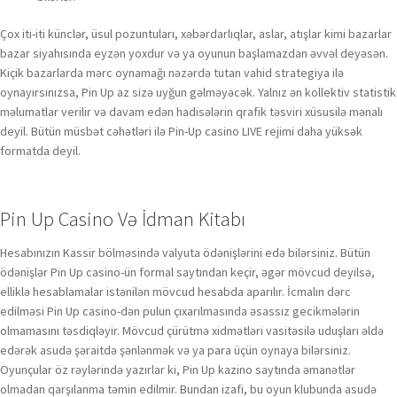
Çox iti-iti künclər, üsul pozuntuları, xəbərdarlıqlar, aslar, atışlar kimi bazarlar
bazar siyahısında eyzən yoxdur və ya oyunun başlamazdan əvvəl deyəsən.
Kiçik bazarlarda mərc oynamağı nəzərdə tutan vahid strategiya ilə
oynayırsınızsa, Pin Up az sizə uyğun gəlməyəcək. Yalnız ən kollektiv statistik
məlumatlar verilir və davam edən hadisələrin qrafik təsviri xüsusilə mənalı
deyil. Bütün müsbət cəhətləri ilə Pin-Up casino LIVE rejimi daha yüksək
formatda deyil.
Pin Up Casino Və İdman Kitabı
Hesabınızın Kassir bölməsində valyuta ödənişlərini edə bilərsiniz. Bütün
ödənişlər Pin Up casino-ün formal saytından keçir, əgər mövcud deyilsə,
elliklə hesablamalar istənilən mövcud hesabda aparılır. İcmalın dərc
edilməsi Pin Up casino-dən pulun çıxarılmasında əsassız gecikmələrin
olmamasını təsdiqləyir. Mövcud çürütmə xidmətləri vasitəsilə uduşları əldə
edərək asudə şəraitdə şənlənmək və ya para üçün oynaya bilərsiniz.
Oyunçular öz rəylərində yazırlar ki, Pin Up kazino saytında əmanətlər
olmadan qarşılanma təmin edilmir. Bundan izafi, bu oyun klubunda asudə