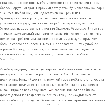
странно, а на фоне топовых букмекерских контор из Украины – тем
более. С другой стороны, преимуществ у этой букмекерской конторы
значительно больше, чем недостатков. Наш рейтинг ТОП-
букмекерских контор регулярно обновляется, в зависимости от
улучшения или ухудшения качества работы сервисов, которые
букмекеры предоставляют клиентам. Эксперты Vseprosport имеют за
плечами колоссальный опыт оценки компаний и ставок на спорт, что
делает наш рейтинг уникальным и доступным для аудитории. Чем
больше способов вывести выигрыши предлагает БК, тем удобнее
игрокам. К слову, в связи с отдельными нюансами законодательства
легальные казино предлагают вывод только на карты Visa и
MasterCard.
У гэмблеров, предпочитающих играть c мобильных телефонов, есть
два варианта запустить игровые автоматы 1win. Большинство
десктопных функций доступны в полной мере с мобильного телефона.
Это важное преимущество для всех, кто любит скоротать время в
онлайн-играх во время скучного
1win
совещания или в пробке по
дороге домой. И это далеко не все, так как у нас каждый сможет
найти себе спорт по душе. Ознакомится со всем перечнем спортивных