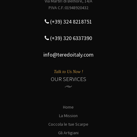
Via Martiri di Belfiore, 14/A
P.IVA C.F.:01948920432
(+39) 324 8218751
(+39) 320 6337390
info@teredoitaly.com
Talk to Us Now !
OUR SERVICES
Home
La Mission
Coccola le tue Scarpe
Gli Artigiani