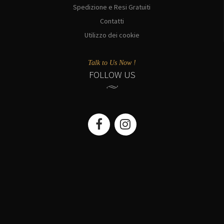
Spedizione e Resi Gratuiti
Contatti
Utilizzo dei cookie
Talk to Us Now !
FOLLOW US