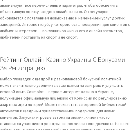
анализируют все перечисленные параметры, чтобы обеспечить
объективную оценку каждого онлайн казино. Он регулярно
обновляется с появлением новых казино и изменением услуг других
заведений. Интернет клуб, у которого есть поощрения для клиентов с
любыми интересами — поклонников живых игр и онлайн автоматов,
любителей поставить на спорт и не спорт.
Рейтинг Онлайн Казино Украины С Бонусами
За Регистрацию
Выбор площадки с щедрой и разноплановой бонусной политикой
может значительно увеличить ваши шансы на выигрыш и улучшить
игровой опыт. Cosmolot — первое интернет-казино в Украине,
получившее официальную лицензию от Комиссии по регулированию
азартных игр и лотерей. Может похвастаться огромной библиотекой
автоматов и щедрыми приветственными подарками для новых
клиентов. Запуская игровые автоматы онлайн, клиент часто
становится участником розыгрыша прогрессивного джекпота. На всех
сайтах есть система поощрений игроков за активность и лояльность.