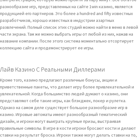
разнообразие игр, представленных на сайте 1win казино, является
продукцией его партнеров. Это более a hundred and fifty известных
разработчиков, хорошо известных в индустрии азартных
развлечений. Полный список этих студий можно найти в меню в левой
части экрана. Там же можно выбрать игры от любой из них, нажав на
название компании. После этого система моментально отсортирует
коллекцию сайта и продемонстрирует ее игры.
Лайв Казино С Реальными Диллерами
Кроме того, казино предлагают различные бонусы, акции и
приветственные пакеты, что делает игру более привлекательной и
увлекательной. Когда большинство людей думают о казино, они
представляют себе такие игры, как блэкджек, покер и рулетка.
Однако на самом деле существует большое разнообразие игр в
казино. Игровые автоматы имеют разнообразный тематический
дизайн, и игроки могут выиграть крупные призы, выстраивая
правильные символы. В игре в кости игроки бросают кости и делают
ставки на результат броска. Игроки также могут делать ставки на то,