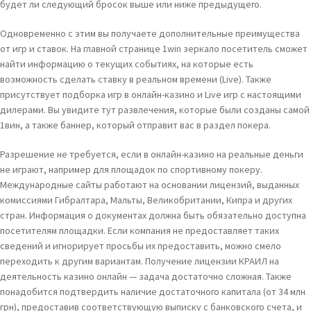
будет ли следующий бросок выше или ниже предыдущего.
Одновременно с этим вы получаете дополнительные преимущества
от игр и ставок. На главной странице 1win зеркало посетитель сможет
найти информацию о текущих событиях, на которые есть
возможность сделать ставку в реальном времени (Live). Также
присутствует подборка игр в онлайн-казино и Live игр с настоящими
дилерами. Вы увидите тут развлечения, которые были созданы самой
1вин, а также баннер, который отправит вас в раздел покера.
Разрешение не требуется, если в онлайн-казино на реальные деньги
не играют, например для площадок по спортивному покеру.
Международные сайты работают на основании лицензий, выданных
комиссиями Гибралтара, Мальты, Великобритании, Кипра и других
стран. Информация о документах должна быть обязательно доступна
посетителям площадки. Если компания не предоставляет таких
сведений и игнорирует просьбы их предоставить, можно смело
переходить к другим вариантам. Получение лицензии КРАИЛ на
деятельность казино онлайн — задача достаточно сложная. Также
понадобится подтвердить наличие достаточного капитала (от 34 млн
грн), предоставив соответствующую выписку с банковского счета, и