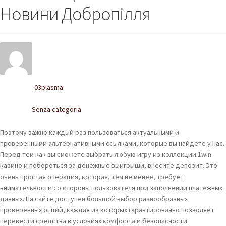
POLACCHINE
Новини Добропілля
SCARPONCINI
SNEAKERS
STIVALETTI CHELSEA
03plasma
Written by
CINTURE
Senza categoria
Posted in
TENDISCARPE
Поэтому важно каждый раз пользоваться актуальными и
проверенными альтернативными ссылками, которые вы найдете у нас.
LA MISSION
Перед тем как вы сможете выбрать любую игру из коллекции 1win
казино и побороться за денежные выигрыши, внесите депозит. Это
COCCOLA LE TUE SCARPE
очень простая операция, которая, тем не менее, требует
внимательности со стороны пользователя при заполнении платежных
GLI ARTIGIANI
данных. На сайте доступен большой выбор разнообразных
проверенных опций, каждая из которых гарантированно позволяет
CONTATTI
перевести средства в условиях комфорта и безопасности.