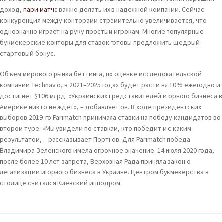
доход,
пари матчс
важно делать их в надежной компании. Сейчас
конкуренция между конторами стремительно увеличивается, что
однозначно играет на руку простым игрокам. Многие популярные
букмекерские конторы для ставок готовы предложить щедрый
стартовый бонус.
Объем мирового рынка беттинга, по оценке исследовательской
компании Technavio, в 2021–2025 годах будет расти на 10% ежегодно и
достигнет $106 млрд. «Украинских представителей игорного бизнеса в
Америке никто не ждет», – добавляет он. В ходе президентских
выборов 2019‑го Parimatch принимала ставки на победу кандидатов во
втором туре. «Мы увидели по ставкам, кто победит и с каким
результатом, – рассказывает Портнов. Для Parimatch победа
Владимира Зеленского имела огромное значение. 14 июля 2020 года,
после более 10 лет запрета, Верховная Рада приняла закон о
легализации игорного бизнеса в Украине. Центром букмекерства в
столице считался Киевский ипподром.