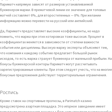
Париматч напрямую зависят от размеров устанавливаемой
букмекером маржи. В прематчевой линии ее значение для топовых
матчей составляет 6%, для второстепенных — 8%. При желании
информацию можно перевести на русский или английский.
Да, Париматч предоставляет высокие коэффициенты, но надо
помнить, что маржа при этих котировках тоже высокая. Процент в
коэффициентах меняется в зависимости от степени важности
события или дисциплины. Высокую маржу эксперты объясняют тем,
что компания к каждому событию предлагает большой рынок
исходов, то есть маржа страхует букмекера от маленькой прибыли. На
бонусы букмекерской конторы Париматч могут рассчитывать
зарегистрированные клиенты. При этом следует учесть, что на многие
бонусные предложения действуют территориальные ограничения.
Роспись
Кроме ставок на спортивные прогнозы, в Parimatch казино
предусмотрена азартная площадка. Это игорное заведение имеет
репутацию проверенного ресурса с большим спектром развлечений и