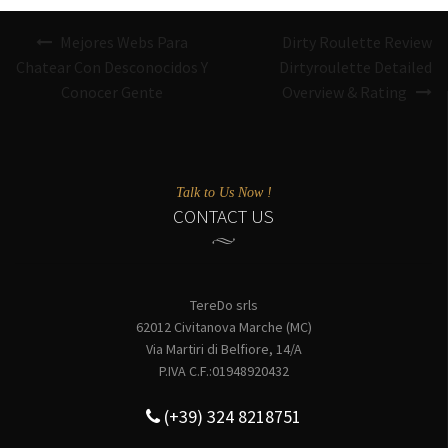
Navigazione
Mejores Webs Para
Dirty Roulette Review
articoli
Chatear Con Desconocidos Y
Dirtyroulette Detailed
Conocer Gente
Overview & Rating
Talk to Us Now !
CONTACT US
TereDo srls
62012 Civitanova Marche (MC)
Via Martiri di Belfiore, 14/A
P.IVA C.F.:01948920432
(+39) 324 8218751